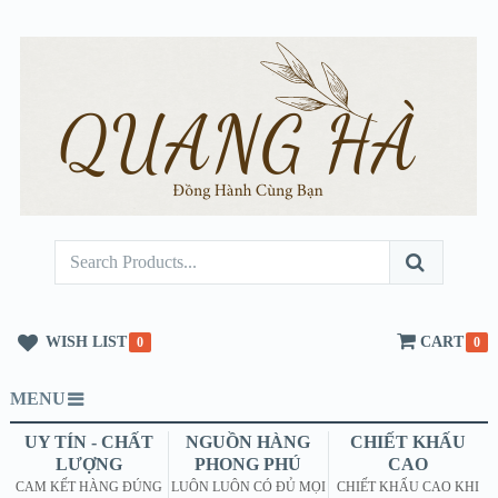
WISH LIST
CART
0
0
MENU
UY TÍN - CHẤT
NGUỒN HÀNG
CHIẾT KHẤU
LƯỢNG
PHONG PHÚ
CAO
CAM KẾT HÀNG ĐÚNG
LUÔN LUÔN CÓ ĐỦ MỌI
CHIẾT KHẤU CAO KHI