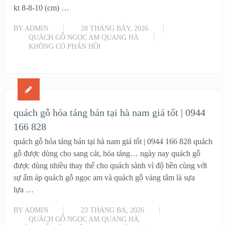
kt 8-8-10 (cm) …
BY
ADMIN
28 THÁNG BẢY, 2026
QUÁCH GỖ NGỌC AM QUANG HÀ
KHÔNG CÓ PHẢN HỒI
READ MORE
quách gỗ hỏa táng bán tại hà nam giá tốt | 0944
166 828
quách gỗ hỏa táng bán tại hà nam giá tốt | 0944 166 828 quách
gỗ được dùng cho sang cát, hỏa táng… ngày nay quách gỗ
được dùng nhiều thay thế cho quách sành vì độ bền cùng với
sự ấm áp quách gỗ ngọc am và quách gỗ vàng tâm là sựa
lựa …
BY
ADMIN
23 THÁNG BA, 2026
QUÁCH GỖ NGỌC AM QUANG HÀ
,