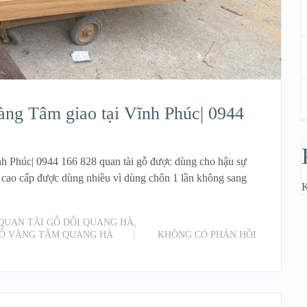
ng Tâm giao tại Vĩnh Phúc| 0944
 Phúc| 0944 166 828 quan tài gỗ được dùng cho hậu sự
 cao cấp được dùng nhiều vì dùng chôn 1 lần không sang
K
QUAN TÀI GỖ DỔI QUANG HÀ
,
GỖ VÀNG TÂM QUANG HÀ
KHÔNG CÓ PHẢN HỒI
READ MORE