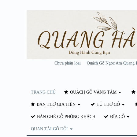
Chưa phân loại
Quách Gỗ Ngọc Am Quang 
TRANG CHỦ
QUÁCH GỖ VÀNG TÂM
BÀN THỜ GIA TIÊN
TỦ THỜ GỖ
BÀN GHẾ GỖ PHÒNG KHÁCH
ĐĨA GỖ
QUAN TÀI GỖ DỔI