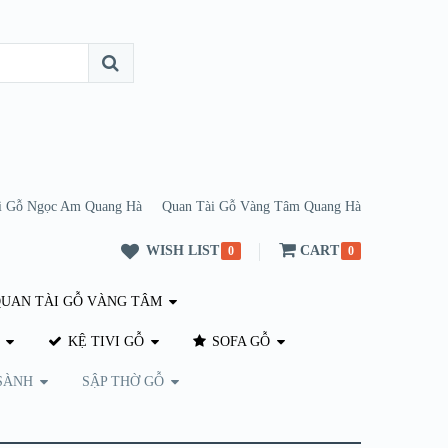
i Gỗ Ngọc Am Quang Hà
Quan Tài Gỗ Vàng Tâm Quang Hà
WISH LIST
CART
0
0
UAN TÀI GỖ VÀNG TÂM
KỆ TIVI GỖ
SOFA GỖ
SÀNH
SẬP THỜ GỖ