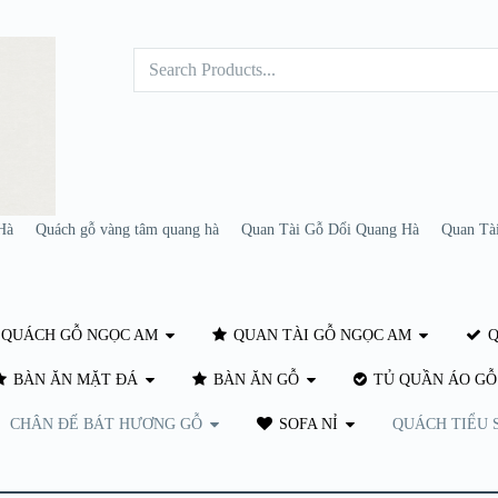
Hà
Quách gỗ vàng tâm quang hà
Quan Tài Gỗ Dổi Quang Hà
Quan Tà
QUÁCH GỖ NGỌC AM
QUAN TÀI GỖ NGỌC AM
Q
BÀN ĂN MẶT ĐÁ
BÀN ĂN GỖ
TỦ QUẦN ÁO GỖ
CHÂN ĐẾ BÁT HƯƠNG GỖ
SOFA NỈ
QUÁCH TIỂU 