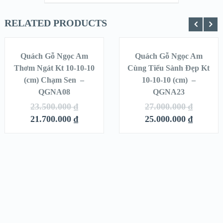
RELATED PRODUCTS
THÊM VÀO
THÊM VÀO
GIỎ HÀNG
GIỎ HÀNG
Quách Gỗ Ngọc Am
Quách Gỗ Ngọc Am
SALE!
SALE!
Thơm Ngát Kt 10-10-10
Cùng Tiểu Sành Đẹp Kt
(cm) Chạm Sen –
QUICK LOOK
10-10-10 (cm) –
QUICK LOOK
QGNA08
QGNA23
VIEW DETAILS
VIEW DETAILS
23.500.000
₫
27.000.000
₫
21.700.000
₫
25.000.000
₫