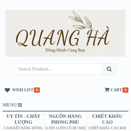
WISH LIST
CART
0
0
MENU
UY TÍN - CHẤT
NGUỒN HÀNG
CHIẾT KHẤU
LƯỢNG
PHONG PHÚ
CAO
CAM KẾT HÀNG ĐÚNG
LUÔN LUÔN CÓ ĐỦ MỌI
CHIẾT KHẤU CAO KHI