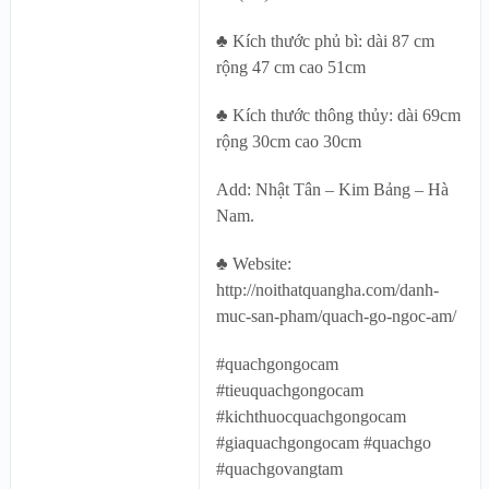
♣ Kích thước phủ bì: dài 87 cm
rộng 47 cm cao 51cm
♣ Kích thước thông thủy: dài 69cm
rộng 30cm cao 30cm
Add: Nhật Tân – Kim Bảng – Hà
Nam.
♣ Website:
http://noithatquangha.com/danh-
muc-san-pham/quach-go-ngoc-am/
#quachgongocam
#tieuquachgongocam
#kichthuocquachgongocam
#giaquachgongocam #quachgo
#quachgovangtam