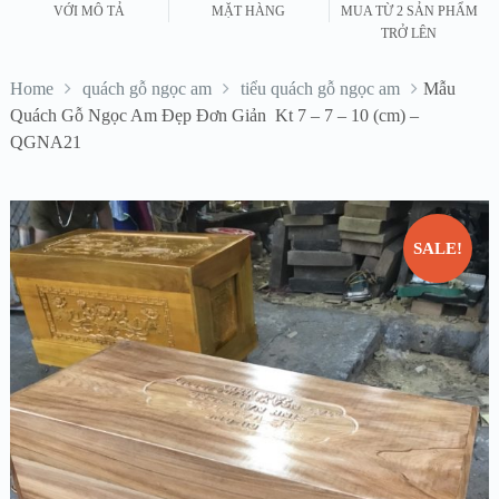
VỚI MÔ TẢ
MẶT HÀNG
MUA TỪ 2 SẢN PHẨM
TRỞ LÊN
Home
quách gỗ ngọc am
tiểu quách gỗ ngọc am
Mẫu
Quách Gỗ Ngọc Am Đẹp Đơn Giản Kt 7 – 7 – 10 (cm) –
QGNA21
SALE!