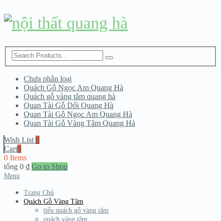
Chưa phân loại
Quách Gỗ Ngọc Am Quang Hà
Quách gỗ vàng tâm quang hà
Quan Tài Gỗ Dổi Quang Hà
Quan Tài Gỗ Ngọc Am Quang Hà
Quan Tài Gỗ Vàng Tâm Quang Hà
Wish List
0
Cart
0
0 Items
tổng
0
₫
Go to Shop
Menu
Trang Chủ
Quách Gỗ Vàng Tâm
tiểu quách gỗ vàng tâm
quách vàng tâm