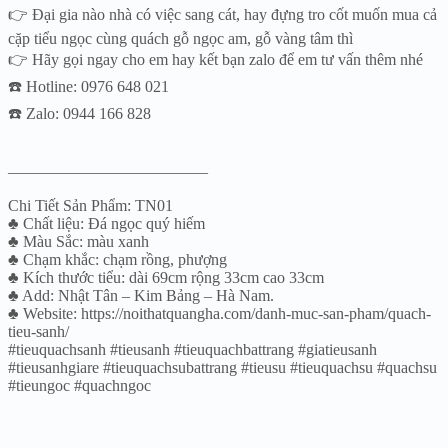
👉 Đại gia nào nhà có việc sang cát, hay đựng tro cốt muốn mua cả
cặp tiểu ngọc cùng quách gỗ ngọc am, gỗ vàng tâm thì
👉 Hãy gọi ngay cho em hay kết bạn zalo để em tư vấn thêm nhé
☎️ Hotline: 0976 648 021
☎️ Zalo: 0944 166 828
————————————–
Chi Tiết Sản Phẩm: TN01
♣ Chất liệu: Đá ngọc quý hiếm
♣ Màu Sắc: màu xanh
♣ Chạm khắc: chạm rồng, phượng
♣ Kích thước tiểu: dài 69cm rộng 33cm cao 33cm
♣ Add: Nhật Tân – Kim Bảng – Hà Nam.
♣ Website: https://noithatquangha.com/danh-muc-san-pham/quach-
tieu-sanh/
#tieuquachsanh #tieusanh #tieuquachbattrang #giatieusanh
#tieusanhgiare #tieuquachsubattrang #tieusu #tieuquachsu #quachsu
#tieungoc #quachngoc