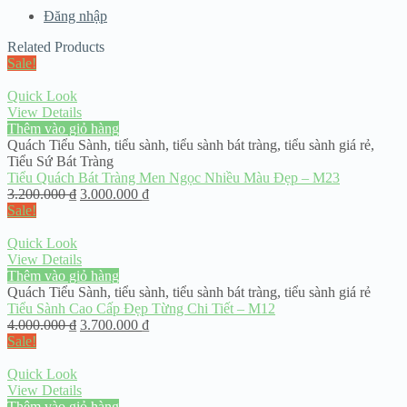
Đăng nhập
Related Products
Sale!
Quick Look
View Details
Thêm vào giỏ hàng
Quách Tiểu Sành
,
tiểu sành
,
tiểu sành bát tràng
,
tiểu sành giá rẻ
,
Tiểu Sứ Bát Tràng
Tiểu Quách Bát Tràng Men Ngọc Nhiều Màu Đẹp – M23
3.200.000
₫
3.000.000
₫
Sale!
Quick Look
View Details
Thêm vào giỏ hàng
Quách Tiểu Sành
,
tiểu sành
,
tiểu sành bát tràng
,
tiểu sành giá rẻ
Tiểu Sành Cao Cấp Đẹp Từng Chi Tiết – M12
4.000.000
₫
3.700.000
₫
Sale!
Quick Look
View Details
Thêm vào giỏ hàng