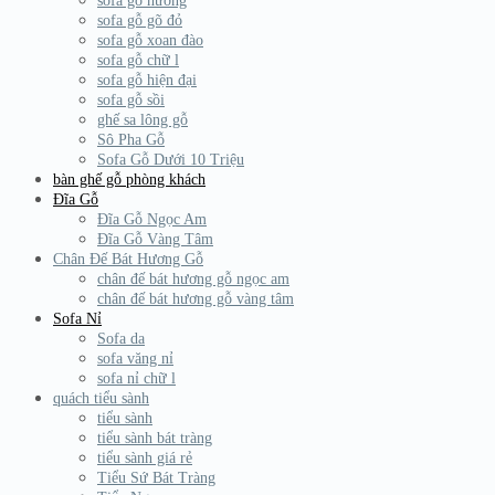
sofa gỗ hương
sofa gỗ gõ đỏ
sofa gỗ xoan đào
sofa gỗ chữ l
sofa gỗ hiện đại
sofa gỗ sồi
ghế sa lông gỗ
Sô Pha Gỗ
Sofa Gỗ Dưới 10 Triệu
bàn ghế gỗ phòng khách
Đĩa Gỗ
Đĩa Gỗ Ngọc Am
Đĩa Gỗ Vàng Tâm
Chân Đế Bát Hương Gỗ
chân đế bát hương gỗ ngọc am
chân đế bát hương gỗ vàng tâm
Sofa Nỉ
Sofa da
sofa văng nỉ
sofa nỉ chữ l
quách tiểu sành
tiểu sành
tiểu sành bát tràng
tiểu sành giá rẻ
Tiểu Sứ Bát Tràng