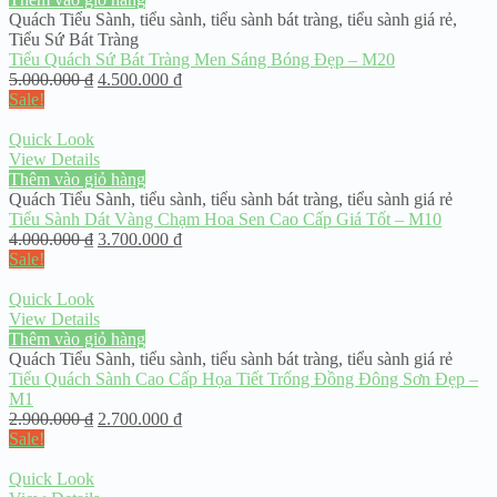
Quách Tiểu Sành
,
tiểu sành
,
tiểu sành bát tràng
,
tiểu sành giá rẻ
,
Tiểu Sứ Bát Tràng
Tiểu Quách Sứ Bát Tràng Men Sáng Bóng Đẹp – M20
5.000.000
₫
4.500.000
₫
Sale!
Quick Look
View Details
Thêm vào giỏ hàng
Quách Tiểu Sành
,
tiểu sành
,
tiểu sành bát tràng
,
tiểu sành giá rẻ
Tiểu Sành Dát Vàng Chạm Hoa Sen Cao Cấp Giá Tốt – M10
4.000.000
₫
3.700.000
₫
Sale!
Quick Look
View Details
Thêm vào giỏ hàng
Quách Tiểu Sành
,
tiểu sành
,
tiểu sành bát tràng
,
tiểu sành giá rẻ
Tiểu Quách Sành Cao Cấp Họa Tiết Trống Đồng Đông Sơn Đẹp –
M1
2.900.000
₫
2.700.000
₫
Sale!
Quick Look