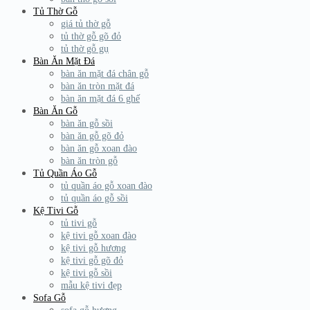
Tủ Thờ Gỗ
giá tủ thờ gỗ
tủ thờ gỗ gõ đỏ
tủ thờ gỗ gụ
Bàn Ăn Mặt Đá
bàn ăn mặt đá chân gỗ
bàn ăn tròn mặt đá
bàn ăn mặt đá 6 ghế
Bàn Ăn Gỗ
bàn ăn gỗ sồi
bàn ăn gỗ gõ đỏ
bàn ăn gỗ xoan đào
bàn ăn tròn gỗ
Tủ Quần Áo Gỗ
tủ quần áo gỗ xoan đào
tủ quần áo gỗ sồi
Kệ Tivi Gỗ
tủ tivi gỗ
kệ tivi gỗ xoan đào
kệ tivi gỗ hương
kệ tivi gỗ gõ đỏ
kệ tivi gỗ sồi
mẫu kệ tivi đẹp
Sofa Gỗ