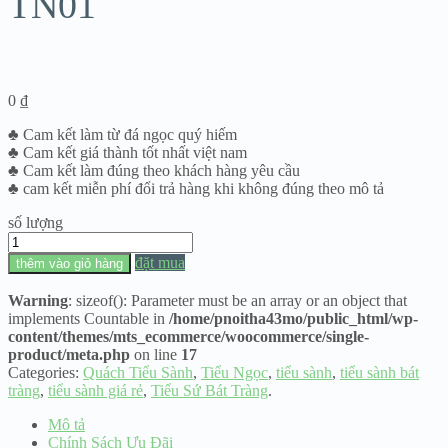
TN01
0
₫
♣ Cam kết làm từ đá ngọc quý hiếm
♣ Cam kết giá thành tốt nhất việt nam
♣ Cam kết làm đúng theo khách hàng yêu cầu
♣ cam kết miễn phí đổi trả hàng khi không đúng theo mô tả
số lượng
Tiểu
Ngọc
đặt mua
thêm vào giỏ hàng
Nguyên
Khối
Warning
: sizeof(): Parameter must be an array or an object that
Siêu
implements Countable in
/home/pnoitha43mo/public_html/wp-
Hiếm
content/themes/mts_ecommerce/woocommerce/single-
Cho
product/meta.php
on line
17
Đại
Categories:
Quách Tiểu Sành
,
Tiểu Ngọc
,
tiểu sành
,
tiểu sành bát
Gia
tràng
,
tiểu sành giá rẻ
,
Tiểu Sứ Bát Tràng
.
-
TN01
Mô tả
số
Chính Sách Ưu Đãi