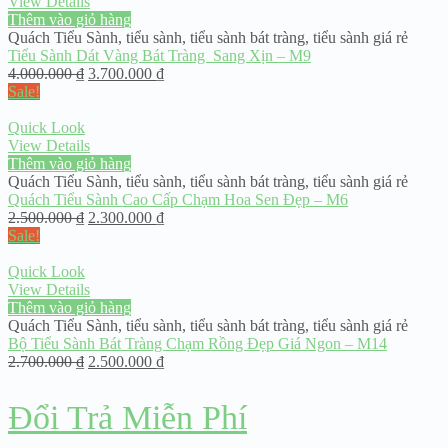
View Details
Thêm vào giỏ hàng
Quách Tiểu Sành
,
tiểu sành
,
tiểu sành bát tràng
,
tiểu sành giá rẻ
Tiểu Sành Dát Vàng Bát Tràng Sang Xịn – M9
4.000.000
₫
3.700.000
₫
Sale!
Quick Look
View Details
Thêm vào giỏ hàng
Quách Tiểu Sành
,
tiểu sành
,
tiểu sành bát tràng
,
tiểu sành giá rẻ
Quách Tiểu Sành Cao Cấp Chạm Hoa Sen Đẹp – M6
2.500.000
₫
2.300.000
₫
Sale!
Quick Look
View Details
Thêm vào giỏ hàng
Quách Tiểu Sành
,
tiểu sành
,
tiểu sành bát tràng
,
tiểu sành giá rẻ
Bộ Tiểu Sành Bát Tràng Chạm Rồng Đẹp Giá Ngon – M14
2.700.000
₫
2.500.000
₫
Đổi Trả Miễn Phí