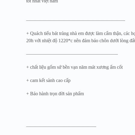
tốt nhất việt nam
————————————————————–
+ Quách tiểu bát tràng nhà em được làm cẩm thận, các họa 
20h với nhiệt độ 1220*c nên đảm bảo chôn dưới lòng đấ
———————————————————
+ chất liệu gốm sứ bền vạn năm mát xương ấm cốt
+ cam kết sành cao cấp
+ Bảo hành trọn đời sản phẩm
——————————————–