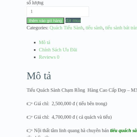
số lượng
Tiểu
Quách
đặt mua
thêm vào giỏ hàng
Sành
Categories:
Quách Tiểu Sành
,
tiểu sành
,
tiểu sành bát trà
Chạm
Rồng Hàng
Mô tả
Cao
Chính Sách Ưu Đãi
Cấp
Reviews
0
Đẹp
–
Mô tả
M3
số
Tiểu Quách Sành Chạm Rồng Hàng Cao Cấp Đẹp – M
lượng
👉 Giá chỉ: 2,500,000 đ ( tiểu bên trong)
👉 Giá chỉ: 4,700,000 đ ( cả quách và tiểu)
👉 Nội thất tâm linh quang hà chuyên bán
tiểu quách sà