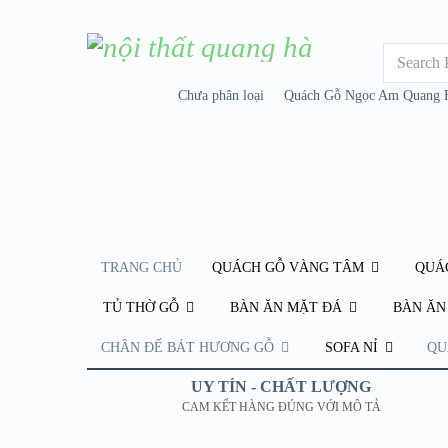
Chưa phân loại
Quách Gỗ Ngọc Am Quang 
TRANG CHỦ
QUÁCH GỖ VÀNG TÂM
QUÁ
TỦ THỜ GỖ
BÀN ĂN MẶT ĐÁ
BÀN ĂN
CHÂN ĐẾ BÁT HƯƠNG GỖ
SOFA NỈ
QU
UY TÍN - CHẤT LƯỢNG
CAM KẾT HÀNG ĐÚNG VỚI MÔ TẢ