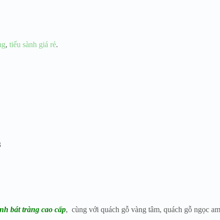
ng
,
tiểu sành giá rẻ
.
3
nh bát tràng cao cấp
, cùng với quách gỗ vàng tâm, quách gỗ ngọc am