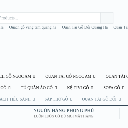
Hà
Quách gỗ vàng tâm quang hà
Quan Tài Gỗ Dổi Quang Hà
Quan Tà
CH GỖ NGỌC AM
QUAN TÀI GỖ NGỌC AM
QUAN TÀI 
 GỖ
TỦ QUẦN ÁO GỖ
KỆ TIVI GỖ
SOFA GỖ
ÁCH TIỂU SÀNH
SẬP THỜ GỖ
QUAN TÀI GỖ DỔI
NGUỒN HÀNG PHONG PHÚ
LUÔN LUÔN CÓ ĐỦ MỌI MẶT HÀNG