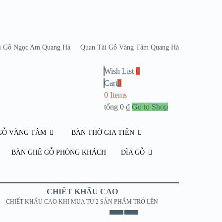
i Gỗ Ngọc Am Quang Hà
Quan Tài Gỗ Vàng Tâm Quang Hà
Wish List
0
Cart
0
0 Items
tổng
0
₫
Go to Shop
GỖ VÀNG TÂM
BÀN THỜ GIA TIÊN
BÀN GHẾ GỖ PHÒNG KHÁCH
ĐĨA GỖ
CHIẾT KHẤU CAO
CHIẾT KHẤU CAO KHI MUA TỪ 2 SẢN PHẨM TRỞ LÊN