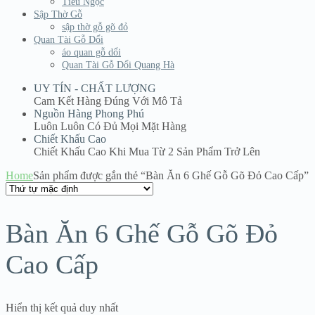
Tiểu Ngọc
Sập Thờ Gỗ
sập thờ gỗ gõ đỏ
Quan Tài Gỗ Dổi
áo quan gỗ dổi
Quan Tài Gỗ Dổi Quang Hà
UY TÍN - CHẤT LƯỢNG
Cam Kết Hàng Đúng Với Mô Tả
Nguồn Hàng Phong Phú
Luôn Luôn Có Đủ Mọi Mặt Hàng
Chiết Khấu Cao
Chiết Khấu Cao Khi Mua Từ 2 Sản Phẩm Trở Lên
Home
Sản phẩm được gắn thẻ “Bàn Ăn 6 Ghế Gỗ Gõ Đỏ Cao Cấp”
Bàn Ăn 6 Ghế Gỗ Gõ Đỏ
Cao Cấp
Hiển thị kết quả duy nhất