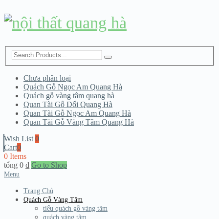
Chưa phân loại
Quách Gỗ Ngọc Am Quang Hà
Quách gỗ vàng tâm quang hà
Quan Tài Gỗ Dổi Quang Hà
Quan Tài Gỗ Ngọc Am Quang Hà
Quan Tài Gỗ Vàng Tâm Quang Hà
Wish List
0
Cart
0
0 Items
tổng
0
₫
Go to Shop
Menu
Trang Chủ
Quách Gỗ Vàng Tâm
tiểu quách gỗ vàng tâm
quách vàng tâm