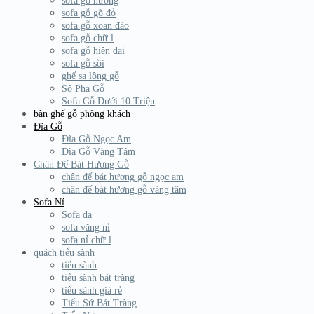
sofa gỗ hương
sofa gỗ gõ đỏ
sofa gỗ xoan đào
sofa gỗ chữ l
sofa gỗ hiện đại
sofa gỗ sồi
ghế sa lông gỗ
Sô Pha Gỗ
Sofa Gỗ Dưới 10 Triệu
bàn ghế gỗ phòng khách
Đĩa Gỗ
Đĩa Gỗ Ngọc Am
Đĩa Gỗ Vàng Tâm
Chân Đế Bát Hương Gỗ
chân đế bát hương gỗ ngọc am
chân đế bát hương gỗ vàng tâm
Sofa Nỉ
Sofa da
sofa văng nỉ
sofa nỉ chữ l
quách tiểu sành
tiểu sành
tiểu sành bát tràng
tiểu sành giá rẻ
Tiểu Sứ Bát Tràng