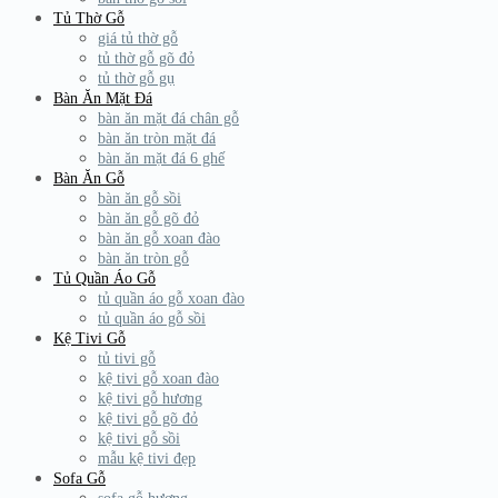
Tủ Thờ Gỗ
giá tủ thờ gỗ
tủ thờ gỗ gõ đỏ
tủ thờ gỗ gụ
Bàn Ăn Mặt Đá
bàn ăn mặt đá chân gỗ
bàn ăn tròn mặt đá
bàn ăn mặt đá 6 ghế
Bàn Ăn Gỗ
bàn ăn gỗ sồi
bàn ăn gỗ gõ đỏ
bàn ăn gỗ xoan đào
bàn ăn tròn gỗ
Tủ Quần Áo Gỗ
tủ quần áo gỗ xoan đào
tủ quần áo gỗ sồi
Kệ Tivi Gỗ
tủ tivi gỗ
kệ tivi gỗ xoan đào
kệ tivi gỗ hương
kệ tivi gỗ gõ đỏ
kệ tivi gỗ sồi
mẫu kệ tivi đẹp
Sofa Gỗ