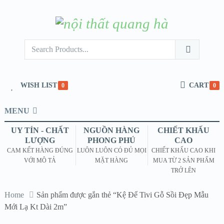
WISH LIST
CART
0
0
MENU
UY TÍN - CHẤT
NGUỒN HÀNG
CHIẾT KHẤU
LƯỢNG
PHONG PHÚ
CAO
CAM KẾT HÀNG ĐÚNG
LUÔN LUÔN CÓ ĐỦ MỌI
CHIẾT KHẤU CAO KHI
VỚI MÔ TẢ
MẶT HÀNG
MUA TỪ 2 SẢN PHẨM
TRỞ LÊN
Home
Sản phẩm được gắn thẻ “Kệ Để Tivi Gỗ Sồi Đẹp Mẫu
Mới Lạ Kt Dài 2m”