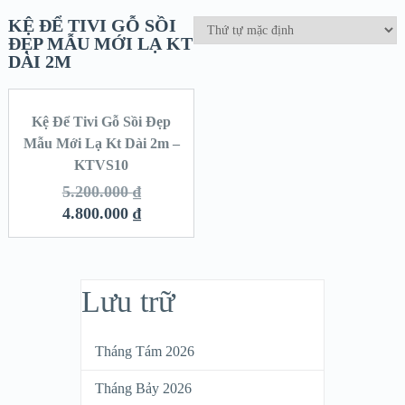
KỆ ĐỂ TIVI GỖ SỒI
ĐẸP MẪU MỚI LẠ KT
DÀI 2M
Kệ Để Tivi Gỗ Sồi Đẹp
SALE!
Mẫu Mới Lạ Kt Dài 2m –
KTVS10
5.200.000
₫
4.800.000
₫
Lưu trữ
Tháng Tám 2026
Tháng Bảy 2026