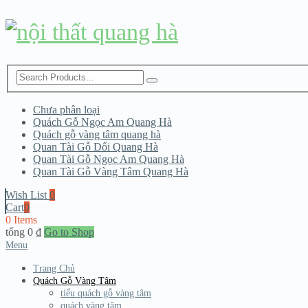
Chưa phân loại
Quách Gỗ Ngọc Am Quang Hà
Quách gỗ vàng tâm quang hà
Quan Tài Gỗ Dổi Quang Hà
Quan Tài Gỗ Ngọc Am Quang Hà
Quan Tài Gỗ Vàng Tâm Quang Hà
Wish List
0
Cart
0
0 Items
tổng
0
₫
Go to Shop
Menu
Trang Chủ
Quách Gỗ Vàng Tâm
tiểu quách gỗ vàng tâm
quách vàng tâm