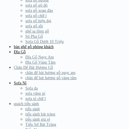
sofa gỗ hương
sofa gỗ gõ đỏ
sofa gỗ xoan đào
sofa gỗ chữ l
sofa gỗ hiện đại
sofa gỗ sồi
ghế sa lông gỗ
Sô Pha Gỗ
Sofa Gỗ Dưới 10 Triệu
bàn ghế gỗ phòng khách
Đĩa Gỗ
Đĩa Gỗ Ngọc Am
Đĩa Gỗ Vàng Tâm
Chân Đế Bát Hương Gỗ
chân đế bát hương gỗ ngọc am
chân đế bát hương gỗ vàng tâm
Sofa Nỉ
Sofa da
sofa văng nỉ
sofa nỉ chữ l
quách tiểu sành
tiểu sành
tiểu sành bát tràng
tiểu sành giá rẻ
Tiểu Sứ Bát Tràng