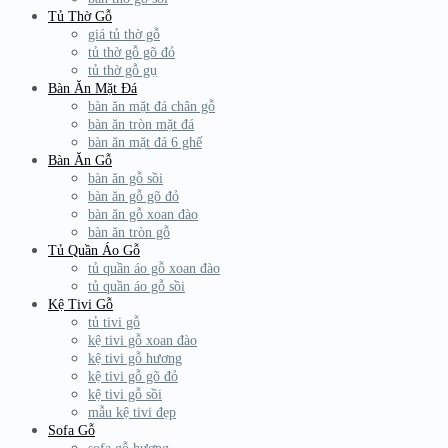
Tủ Thờ Gỗ
giá tủ thờ gỗ
tủ thờ gỗ gõ đỏ
tủ thờ gỗ gụ
Bàn Ăn Mặt Đá
bàn ăn mặt đá chân gỗ
bàn ăn tròn mặt đá
bàn ăn mặt đá 6 ghế
Bàn Ăn Gỗ
bàn ăn gỗ sồi
bàn ăn gỗ gõ đỏ
bàn ăn gỗ xoan đào
bàn ăn tròn gỗ
Tủ Quần Áo Gỗ
tủ quần áo gỗ xoan đào
tủ quần áo gỗ sồi
Kệ Tivi Gỗ
tủ tivi gỗ
kệ tivi gỗ xoan đào
kệ tivi gỗ hương
kệ tivi gỗ gõ đỏ
kệ tivi gỗ sồi
mẫu kệ tivi đẹp
Sofa Gỗ