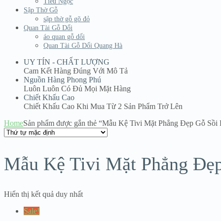
Tiểu Ngọc
Sập Thờ Gỗ
sập thờ gỗ gõ đỏ
Quan Tài Gỗ Dổi
áo quan gỗ dổi
Quan Tài Gỗ Dổi Quang Hà
UY TÍN - CHẤT LƯỢNG
Cam Kết Hàng Đúng Với Mô Tả
Nguồn Hàng Phong Phú
Luôn Luôn Có Đủ Mọi Mặt Hàng
Chiết Khấu Cao
Chiết Khấu Cao Khi Mua Từ 2 Sản Phẩm Trở Lên
Home
Sản phẩm được gắn thẻ “Mẫu Kệ Tivi Mặt Phẳng Đẹp Gỗ Sồi 
Mẫu Kệ Tivi Mặt Phẳng Đẹp
Hiển thị kết quả duy nhất
Sale!