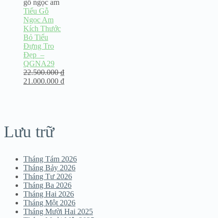
gỗ ngọc am
Tiểu Gỗ
Ngọc Am
Kích Thước
Bỏ Tiểu
Đựng Tro
Đẹp –
QGNA29
22.500.000
₫
21.000.000
₫
Lưu trữ
Tháng Tám 2026
Tháng Bảy 2026
Tháng Tư 2026
Tháng Ba 2026
Tháng Hai 2026
Tháng Một 2026
Tháng Mười Hai 2025
ỌC