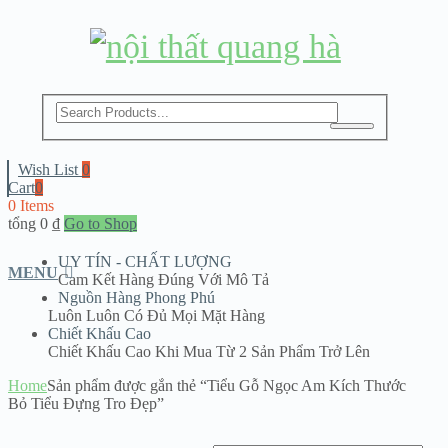
G
M
Wish List
0
Cart
0
0 Items
C
tổng
0
₫
Go to Shop
UY TÍN - CHẤT LƯỢNG
MENU
HÀ
Cam Kết Hàng Đúng Với Mô Tả
Nguồn Hàng Phong Phú
Luôn Luôn Có Đủ Mọi Mặt Hàng
Chiết Khấu Cao
Chiết Khấu Cao Khi Mua Từ 2 Sản Phẩm Trở Lên
NG
Home
Sản phẩm được gắn thẻ “Tiểu Gỗ Ngọc Am Kích Thước
Bỏ Tiểu Đựng Tro Đẹp”
 BAO