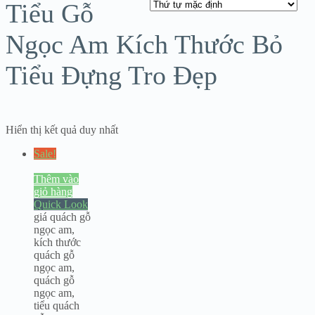
Tiểu Gỗ
Ngọc Am Kích Thước Bỏ
ANG
Tiểu Đựng Tro Đẹp
Hiển thị kết quả duy nhất
Sale!
Thêm vào
giỏ hàng
Quick Look
giá quách gỗ
ngọc am
,
kích thước
quách gỗ
ngọc am
,
quách gỗ
ngọc am
,
tiểu quách