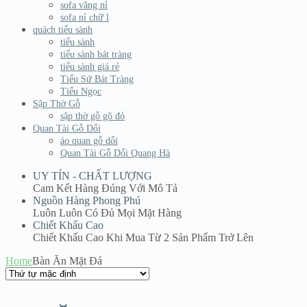
sofa văng nỉ
sofa nỉ chữ l
quách tiểu sành
tiểu sành
tiểu sành bát tràng
tiểu sành giá rẻ
Tiểu Sứ Bát Tràng
Tiểu Ngọc
Sập Thờ Gỗ
sập thờ gỗ gõ đỏ
Quan Tài Gỗ Dổi
áo quan gỗ dổi
Quan Tài Gỗ Dổi Quang Hà
UY TÍN - CHẤT LƯỢNG
Cam Kết Hàng Đúng Với Mô Tả
Nguồn Hàng Phong Phú
Luôn Luôn Có Đủ Mọi Mặt Hàng
Chiết Khấu Cao
Chiết Khấu Cao Khi Mua Từ 2 Sản Phẩm Trở Lên
Home
Bàn Ăn Mặt Đá