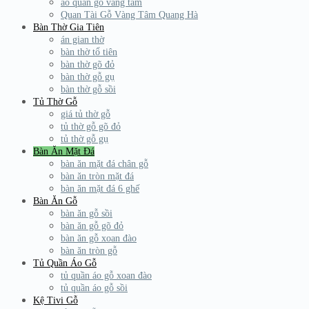
áo quan gỗ vàng tâm
Quan Tài Gỗ Vàng Tâm Quang Hà
Bàn Thờ Gia Tiên
án gian thờ
bàn thờ tổ tiên
bàn thờ gõ đỏ
bàn thờ gỗ gụ
bàn thờ gỗ sồi
Tủ Thờ Gỗ
giá tủ thờ gỗ
tủ thờ gỗ gõ đỏ
tủ thờ gỗ gụ
Bàn Ăn Mặt Đá
bàn ăn mặt đá chân gỗ
bàn ăn tròn mặt đá
bàn ăn mặt đá 6 ghế
Bàn Ăn Gỗ
bàn ăn gỗ sồi
bàn ăn gỗ gõ đỏ
bàn ăn gỗ xoan đào
bàn ăn tròn gỗ
Tủ Quần Áo Gỗ
tủ quần áo gỗ xoan đào
tủ quần áo gỗ sồi
Kệ Tivi Gỗ