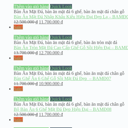
Thêm vào giỏ hàng
Quick Look
Bàn Ăn Mặt Đá
,
bàn ăn mặt đá 6 ghế
,
bàn ăn mặt đá chân gỗ
Bàn Ăn Mặt Đá Nhập Khẩu Kiểu Hiện Đại Đẹp Lạ – BAMĐ
12.500.000
₫
11.700.000
₫
Sale!
Thêm vào giỏ hàng
Quick Look
Bàn Ăn Mặt Đá
,
bàn ăn mặt đá 6 ghế
,
bàn ăn tròn mặt đá
Bàn Ăn Tròn Mặt Đá Cao Cấp Ghế Gỗ Sồi Hiện Đại – BAM
13.700.000
₫
12.700.000
₫
Sale!
Thêm vào giỏ hàng
Quick Look
Bàn Ăn Mặt Đá
,
bàn ăn mặt đá 6 ghế
,
bàn ăn mặt đá chân gỗ
Bàn Ghế Ăn 6 Ghế Gỗ Sồi Mặt Đá Đẹp – BAMĐ07
11.700.000
₫
10.900.000
₫
Sale!
Thêm vào giỏ hàng
Quick Look
Bàn Ăn Mặt Đá
,
bàn ăn mặt đá 6 ghế
,
bàn ăn mặt đá chân gỗ
Bộ Bàn Ăn 6 Ghế Mặt Đá Đẹp Hiện Đại – BAMĐ08
12.500.000
₫
11.700.000
₫
Sale!