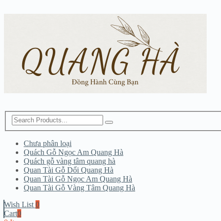
Chưa phân loại
Quách Gỗ Ngọc Am Quang Hà
Quách gỗ vàng tâm quang hà
Quan Tài Gỗ Dổi Quang Hà
Quan Tài Gỗ Ngọc Am Quang Hà
Quan Tài Gỗ Vàng Tâm Quang Hà
Wish List
0
Cart
0