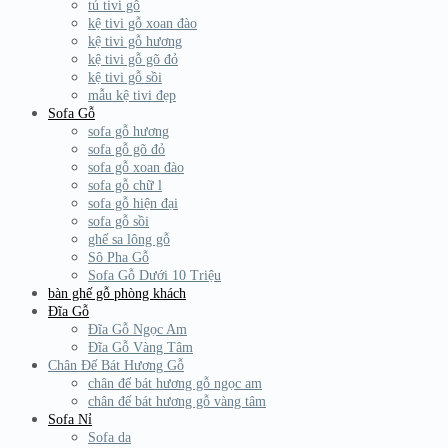
tủ tivi gỗ
kệ tivi gỗ xoan đào
kệ tivi gỗ hương
kệ tivi gỗ gõ đỏ
kệ tivi gỗ sồi
mẫu kệ tivi đẹp
Sofa Gỗ
sofa gỗ hương
sofa gỗ gõ đỏ
sofa gỗ xoan đào
sofa gỗ chữ l
sofa gỗ hiện đại
sofa gỗ sồi
ghế sa lông gỗ
Sô Pha Gỗ
Sofa Gỗ Dưới 10 Triệu
bàn ghế gỗ phòng khách
Đĩa Gỗ
Đĩa Gỗ Ngọc Am
Đĩa Gỗ Vàng Tâm
Chân Đế Bát Hương Gỗ
chân đế bát hương gỗ ngọc am
chân đế bát hương gỗ vàng tâm
Sofa Nỉ
Sofa da