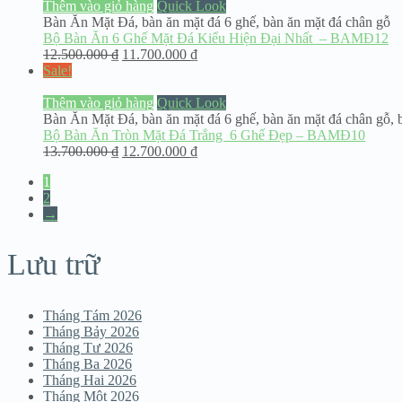
Thêm vào giỏ hàng
Quick Look
Bàn Ăn Mặt Đá
,
bàn ăn mặt đá 6 ghế
,
bàn ăn mặt đá chân gỗ
Bộ Bàn Ăn 6 Ghế Mặt Đá Kiểu Hiện Đại Nhất – BAMĐ12
12.500.000
₫
11.700.000
₫
Sale!
Thêm vào giỏ hàng
Quick Look
Bàn Ăn Mặt Đá
,
bàn ăn mặt đá 6 ghế
,
bàn ăn mặt đá chân gỗ
,
Bộ Bàn Ăn Tròn Mặt Đá Trắng 6 Ghế Đẹp – BAMĐ10
13.700.000
₫
12.700.000
₫
1
2
→
Lưu trữ
Tháng Tám 2026
Tháng Bảy 2026
Tháng Tư 2026
Tháng Ba 2026
Tháng Hai 2026
Tháng Một 2026