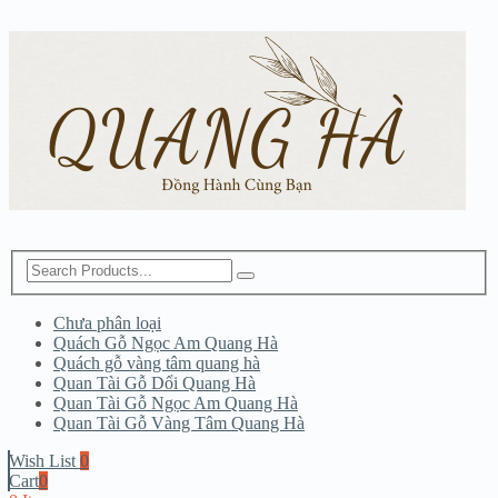
Chưa phân loại
Quách Gỗ Ngọc Am Quang Hà
Quách gỗ vàng tâm quang hà
Quan Tài Gỗ Dổi Quang Hà
Quan Tài Gỗ Ngọc Am Quang Hà
Quan Tài Gỗ Vàng Tâm Quang Hà
Wish List
0
Cart
0