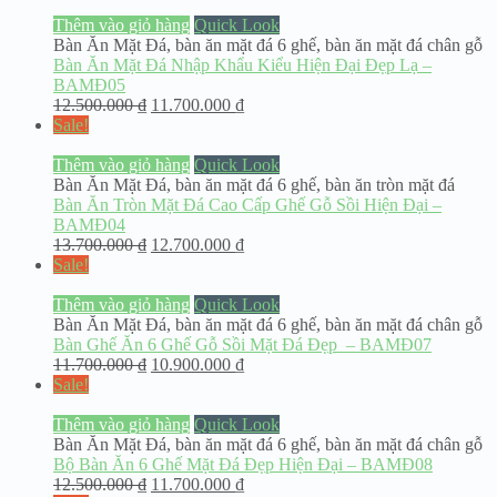
Thêm vào giỏ hàng
Quick Look
Bàn Ăn Mặt Đá
,
bàn ăn mặt đá 6 ghế
,
bàn ăn mặt đá chân gỗ
Bàn Ăn Mặt Đá Nhập Khẩu Kiểu Hiện Đại Đẹp Lạ –
BAMĐ05
12.500.000
₫
11.700.000
₫
Sale!
Thêm vào giỏ hàng
Quick Look
Bàn Ăn Mặt Đá
,
bàn ăn mặt đá 6 ghế
,
bàn ăn tròn mặt đá
Bàn Ăn Tròn Mặt Đá Cao Cấp Ghế Gỗ Sồi Hiện Đại –
BAMĐ04
13.700.000
₫
12.700.000
₫
Sale!
Thêm vào giỏ hàng
Quick Look
Bàn Ăn Mặt Đá
,
bàn ăn mặt đá 6 ghế
,
bàn ăn mặt đá chân gỗ
Bàn Ghế Ăn 6 Ghế Gỗ Sồi Mặt Đá Đẹp – BAMĐ07
11.700.000
₫
10.900.000
₫
Sale!
Thêm vào giỏ hàng
Quick Look
Bàn Ăn Mặt Đá
,
bàn ăn mặt đá 6 ghế
,
bàn ăn mặt đá chân gỗ
Bộ Bàn Ăn 6 Ghế Mặt Đá Đẹp Hiện Đại – BAMĐ08
12.500.000
₫
11.700.000
₫