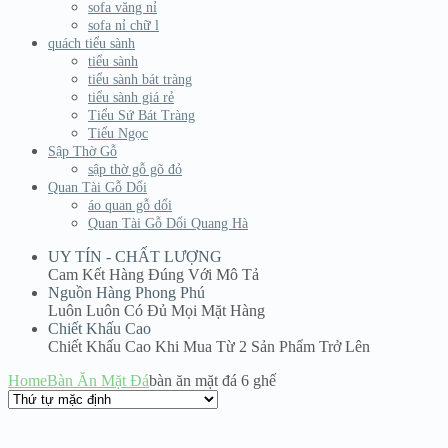
sofa văng nỉ
sofa nỉ chữ l
quách tiểu sành
tiểu sành
tiểu sành bát tràng
tiểu sành giá rẻ
Tiểu Sứ Bát Tràng
Tiểu Ngọc
Sập Thờ Gỗ
sập thờ gỗ gõ đỏ
Quan Tài Gỗ Dổi
áo quan gỗ dổi
Quan Tài Gỗ Dổi Quang Hà
UY TÍN - CHẤT LƯỢNG
Cam Kết Hàng Đúng Với Mô Tả
Nguồn Hàng Phong Phú
Luôn Luôn Có Đủ Mọi Mặt Hàng
Chiết Khấu Cao
Chiết Khấu Cao Khi Mua Từ 2 Sản Phẩm Trở Lên
Home
Bàn Ăn Mặt Đá
bàn ăn mặt đá 6 ghế