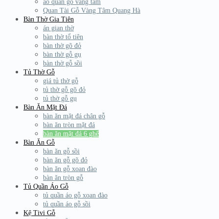
áo quan gỗ vàng tâm
Quan Tài Gỗ Vàng Tâm Quang Hà
Bàn Thờ Gia Tiên
án gian thờ
bàn thờ tổ tiên
bàn thờ gõ đỏ
bàn thờ gỗ gụ
bàn thờ gỗ sồi
Tủ Thờ Gỗ
giá tủ thờ gỗ
tủ thờ gỗ gõ đỏ
tủ thờ gỗ gụ
Bàn Ăn Mặt Đá
bàn ăn mặt đá chân gỗ
bàn ăn tròn mặt đá
bàn ăn mặt đá 6 ghế
Bàn Ăn Gỗ
bàn ăn gỗ sồi
bàn ăn gỗ gõ đỏ
bàn ăn gỗ xoan đào
bàn ăn tròn gỗ
Tủ Quần Áo Gỗ
tủ quần áo gỗ xoan đào
tủ quần áo gỗ sồi
Kệ Tivi Gỗ