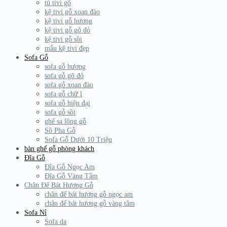
tủ tivi gỗ
kệ tivi gỗ xoan đào
kệ tivi gỗ hương
kệ tivi gỗ gõ đỏ
kệ tivi gỗ sồi
mẫu kệ tivi đẹp
Sofa Gỗ
sofa gỗ hương
sofa gỗ gõ đỏ
sofa gỗ xoan đào
sofa gỗ chữ l
sofa gỗ hiện đại
sofa gỗ sồi
ghế sa lông gỗ
Sô Pha Gỗ
Sofa Gỗ Dưới 10 Triệu
bàn ghế gỗ phòng khách
Đĩa Gỗ
Đĩa Gỗ Ngọc Am
Đĩa Gỗ Vàng Tâm
Chân Đế Bát Hương Gỗ
chân đế bát hương gỗ ngọc am
chân đế bát hương gỗ vàng tâm
Sofa Nỉ
Sofa da