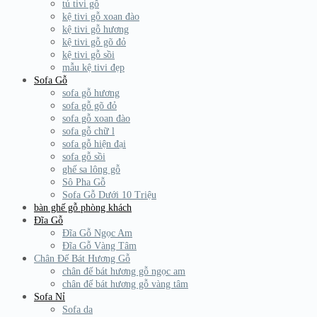
tủ tivi gỗ
kệ tivi gỗ xoan đào
kệ tivi gỗ hương
kệ tivi gỗ gõ đỏ
kệ tivi gỗ sồi
mẫu kệ tivi đẹp
Sofa Gỗ
sofa gỗ hương
sofa gỗ gõ đỏ
sofa gỗ xoan đào
sofa gỗ chữ l
sofa gỗ hiện đại
sofa gỗ sồi
ghế sa lông gỗ
Sô Pha Gỗ
Sofa Gỗ Dưới 10 Triệu
bàn ghế gỗ phòng khách
Đĩa Gỗ
Đĩa Gỗ Ngọc Am
Đĩa Gỗ Vàng Tâm
Chân Đế Bát Hương Gỗ
chân đế bát hương gỗ ngọc am
chân đế bát hương gỗ vàng tâm
Sofa Nỉ
Sofa da