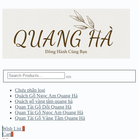
Chưa phân loại
Quách Gỗ Ngọc Am Quang Hà
Quách gỗ vàng tâm quang hà
Quan Tài Gỗ Dổi Quang Hà
Quan Tài Gỗ Ngọc Am Quang Hà
Quan Tài Gỗ Vàng Tâm Quang Hà
Wish List
0
Cart
0