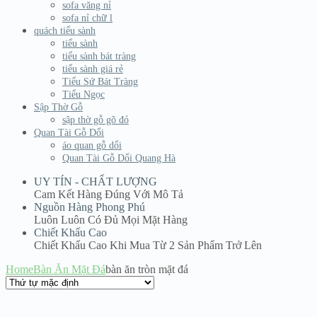
sofa văng nỉ
sofa nỉ chữ l
quách tiểu sành
tiểu sành
tiểu sành bát tràng
tiểu sành giá rẻ
Tiểu Sứ Bát Tràng
Tiểu Ngọc
Sập Thờ Gỗ
sập thờ gỗ gõ đỏ
Quan Tài Gỗ Dổi
áo quan gỗ dổi
Quan Tài Gỗ Dổi Quang Hà
UY TÍN - CHẤT LƯỢNG
Cam Kết Hàng Đúng Với Mô Tả
Nguồn Hàng Phong Phú
Luôn Luôn Có Đủ Mọi Mặt Hàng
Chiết Khấu Cao
Chiết Khấu Cao Khi Mua Từ 2 Sản Phẩm Trở Lên
Home
Bàn Ăn Mặt Đá
bàn ăn tròn mặt đá