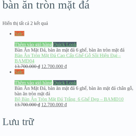
bàn ăn tròn mặt đá
Hiển thị tất cả 2 kết quả
Sale!
Thêm vào giỏ hàng
Quick Look
Bàn Ăn Mặt Đá
,
bàn ăn mặt đá 6 ghế
,
bàn ăn tròn mặt đá
Bàn Ăn Tròn Mặt Đá Cao Cấp Ghế Gỗ Sồi Hiện Đại –
BAMĐ04
13.700.000
₫
12.700.000
₫
Sale!
Thêm vào giỏ hàng
Quick Look
Bàn Ăn Mặt Đá
,
bàn ăn mặt đá 6 ghế
,
bàn ăn mặt đá chân gỗ
,
bàn ăn tròn mặt đá
Bộ Bàn Ăn Tròn Mặt Đá Trắng 6 Ghế Đẹp – BAMĐ10
13.700.000
₫
12.700.000
₫
Lưu trữ