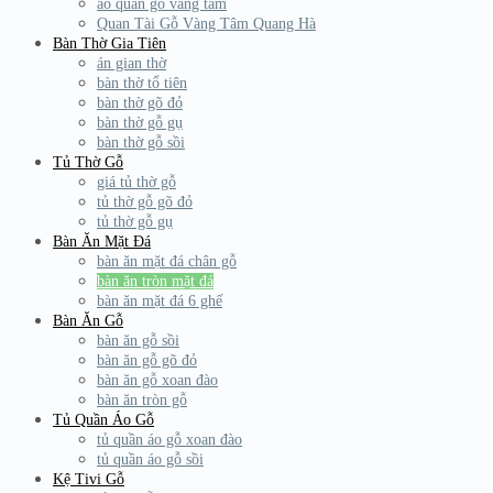
áo quan gỗ vàng tâm
Quan Tài Gỗ Vàng Tâm Quang Hà
Bàn Thờ Gia Tiên
án gian thờ
bàn thờ tổ tiên
bàn thờ gõ đỏ
bàn thờ gỗ gụ
bàn thờ gỗ sồi
Tủ Thờ Gỗ
giá tủ thờ gỗ
tủ thờ gỗ gõ đỏ
tủ thờ gỗ gụ
Bàn Ăn Mặt Đá
bàn ăn mặt đá chân gỗ
bàn ăn tròn mặt đá
bàn ăn mặt đá 6 ghế
Bàn Ăn Gỗ
bàn ăn gỗ sồi
bàn ăn gỗ gõ đỏ
bàn ăn gỗ xoan đào
bàn ăn tròn gỗ
Tủ Quần Áo Gỗ
tủ quần áo gỗ xoan đào
tủ quần áo gỗ sồi
Kệ Tivi Gỗ