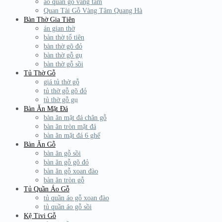
áo quan gỗ vàng tâm
Quan Tài Gỗ Vàng Tâm Quang Hà
Bàn Thờ Gia Tiên
án gian thờ
bàn thờ tổ tiên
bàn thờ gõ đỏ
bàn thờ gỗ gụ
bàn thờ gỗ sồi
Tủ Thờ Gỗ
giá tủ thờ gỗ
tủ thờ gỗ gõ đỏ
tủ thờ gỗ gụ
Bàn Ăn Mặt Đá
bàn ăn mặt đá chân gỗ
bàn ăn tròn mặt đá
bàn ăn mặt đá 6 ghế
Bàn Ăn Gỗ
bàn ăn gỗ sồi
bàn ăn gỗ gõ đỏ
bàn ăn gỗ xoan đào
bàn ăn tròn gỗ
Tủ Quần Áo Gỗ
tủ quần áo gỗ xoan đào
tủ quần áo gỗ sồi
Kệ Tivi Gỗ