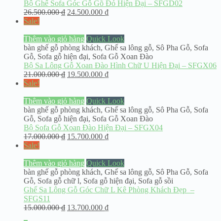
Bộ Ghế Sofa Góc Gỗ Gõ Đỏ Hiện Đại – SFGD02
26.500.000
₫
24.500.000
₫
Sale!
Thêm vào giỏ hàng
Quick Look
bàn ghế gỗ phòng khách
,
Ghế sa lông gỗ
,
Sô Pha Gỗ
,
Sofa
Gỗ
,
Sofa gỗ hiện đại
,
Sofa Gỗ Xoan Đào
Bộ Sa Lông Gỗ Xoan Đào Hình Chữ U Hiện Đại – SFGX06
21.000.000
₫
19.500.000
₫
Sale!
Thêm vào giỏ hàng
Quick Look
bàn ghế gỗ phòng khách
,
Ghế sa lông gỗ
,
Sô Pha Gỗ
,
Sofa
Gỗ
,
Sofa gỗ hiện đại
,
Sofa Gỗ Xoan Đào
Bộ Sofa Gỗ Xoan Đào Hiện Đại – SFGX04
17.000.000
₫
15.700.000
₫
Sale!
Thêm vào giỏ hàng
Quick Look
bàn ghế gỗ phòng khách
,
Ghế sa lông gỗ
,
Sô Pha Gỗ
,
Sofa
Gỗ
,
Sofa gỗ chữ l
,
Sofa gỗ hiện đại
,
Sofa gỗ sồi
Ghế Sa Lông Gỗ Góc Chữ L Kê Phòng Khách Đẹp –
SFGS11
15.000.000
₫
13.700.000
₫