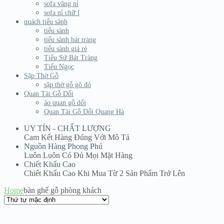
sofa văng nỉ
sofa nỉ chữ l
quách tiểu sành
tiểu sành
tiểu sành bát tràng
tiểu sành giá rẻ
Tiểu Sứ Bát Tràng
Tiểu Ngọc
Sập Thờ Gỗ
sập thờ gỗ gõ đỏ
Quan Tài Gỗ Dổi
áo quan gỗ dổi
Quan Tài Gỗ Dổi Quang Hà
UY TÍN - CHẤT LƯỢNG
Cam Kết Hàng Đúng Với Mô Tả
Nguồn Hàng Phong Phú
Luôn Luôn Có Đủ Mọi Mặt Hàng
Chiết Khấu Cao
Chiết Khấu Cao Khi Mua Từ 2 Sản Phẩm Trở Lên
Home
bàn ghế gỗ phòng khách