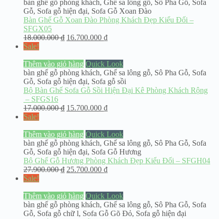
bàn ghế gỗ phòng khách
,
Ghế sa lông gỗ
,
Sô Pha Gỗ
,
Sofa
Gỗ
,
Sofa gỗ hiện đại
,
Sofa Gỗ Xoan Đào
Bàn Ghế Gỗ Xoan Đào Phòng Khách Đẹp Kiểu Đối –
SFGX05
18.000.000
₫
16.700.000
₫
Sale!
Thêm vào giỏ hàng
Quick Look
bàn ghế gỗ phòng khách
,
Ghế sa lông gỗ
,
Sô Pha Gỗ
,
Sofa
Gỗ
,
Sofa gỗ hiện đại
,
Sofa gỗ sồi
Bộ Bàn Ghế Sofa Gỗ Sồi Hiện Đại Kê Phòng Khách Rộng
– SFGS16
17.000.000
₫
15.700.000
₫
Sale!
Thêm vào giỏ hàng
Quick Look
bàn ghế gỗ phòng khách
,
Ghế sa lông gỗ
,
Sô Pha Gỗ
,
Sofa
Gỗ
,
Sofa gỗ hiện đại
,
Sofa Gỗ Hương
Bộ Ghế Gỗ Hương Phòng Khách Đẹp Kiểu Đối – SFGH04
27.900.000
₫
25.700.000
₫
Sale!
Thêm vào giỏ hàng
Quick Look
bàn ghế gỗ phòng khách
,
Ghế sa lông gỗ
,
Sô Pha Gỗ
,
Sofa
Gỗ
,
Sofa gỗ chữ l
,
Sofa Gỗ Gõ Đỏ
,
Sofa gỗ hiện đại