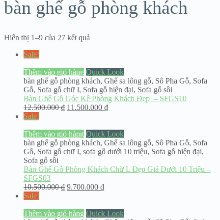
bàn ghế gỗ phòng khách
Hiển thị 1–9 của 27 kết quả
Sale!
Thêm vào giỏ hàng
Quick Look
bàn ghế gỗ phòng khách
,
Ghế sa lông gỗ
,
Sô Pha Gỗ
,
Sofa
Gỗ
,
Sofa gỗ chữ l
,
Sofa gỗ hiện đại
,
Sofa gỗ sồi
Bàn Ghế Gỗ Góc Kê Phòng Khách Đẹp – SFGS10
12.500.000
₫
11.500.000
₫
Sale!
Thêm vào giỏ hàng
Quick Look
bàn ghế gỗ phòng khách
,
Ghế sa lông gỗ
,
Sô Pha Gỗ
,
Sofa
Gỗ
,
Sofa gỗ chữ l
,
sofa gỗ dưới 10 triệu
,
Sofa gỗ hiện đại
,
Sofa gỗ sồi
Bàn Ghế Gỗ Phòng Khách Chữ L Đẹp Giá Dưới 10 Triệu –
SFGS03
10.500.000
₫
9.700.000
₫
Sale!
Thêm vào giỏ hàng
Quick Look