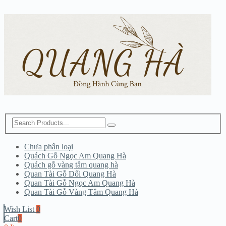
Chưa phân loại
Quách Gỗ Ngọc Am Quang Hà
Quách gỗ vàng tâm quang hà
Quan Tài Gỗ Dổi Quang Hà
Quan Tài Gỗ Ngọc Am Quang Hà
Quan Tài Gỗ Vàng Tâm Quang Hà
Wish List
0
Cart
0