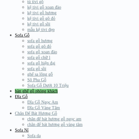
tủ tivi gỗ
kệ tivi gỗ xoan đào
kệ tivi gỗ hương
kệ tivi gỗ gõ đỏ
kệ tivi gỗ sồi
mẫu kệ tivi đẹp
Sofa Gỗ
sofa gỗ hương
sofa gỗ gõ đỏ
sofa gỗ xoan đào
sofa gỗ chữ l
sofa gỗ hiện đại
sofa gỗ sồi
ghế sa lông gỗ
Sô Pha Gỗ
Sofa Gỗ Dưới 10 Triệu
bàn ghế gỗ phòng khách
Đĩa Gỗ
Đĩa Gỗ Ngọc Am
Đĩa Gỗ Vàng Tâm
Chân Đế Bát Hương Gỗ
chân đế bát hương gỗ ngọc am
chân đế bát hương gỗ vàng tâm
Sofa Nỉ
Sofa da