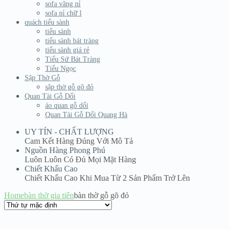
sofa văng nỉ
sofa nỉ chữ l
quách tiểu sành
tiểu sành
tiểu sành bát tràng
tiểu sành giá rẻ
Tiểu Sứ Bát Tràng
Tiểu Ngọc
Sập Thờ Gỗ
sập thờ gỗ gõ đỏ
Quan Tài Gỗ Dổi
áo quan gỗ dổi
Quan Tài Gỗ Dổi Quang Hà
UY TÍN - CHẤT LƯỢNG
Cam Kết Hàng Đúng Với Mô Tả
Nguồn Hàng Phong Phú
Luôn Luôn Có Đủ Mọi Mặt Hàng
Chiết Khấu Cao
Chiết Khấu Cao Khi Mua Từ 2 Sản Phẩm Trở Lên
Home
bàn thờ gia tiên
bàn thờ gỗ gõ đỏ