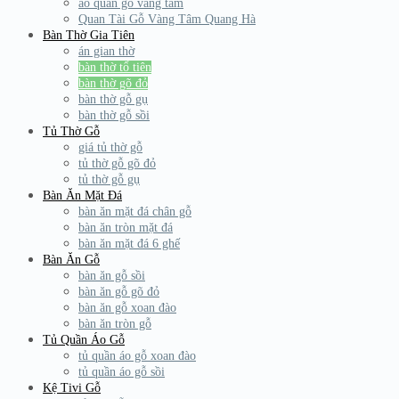
áo quan gỗ vàng tâm
Quan Tài Gỗ Vàng Tâm Quang Hà
Bàn Thờ Gia Tiên
án gian thờ
bàn thờ tổ tiên
bàn thờ gõ đỏ
bàn thờ gỗ gụ
bàn thờ gỗ sồi
Tủ Thờ Gỗ
giá tủ thờ gỗ
tủ thờ gỗ gõ đỏ
tủ thờ gỗ gụ
Bàn Ăn Mặt Đá
bàn ăn mặt đá chân gỗ
bàn ăn tròn mặt đá
bàn ăn mặt đá 6 ghế
Bàn Ăn Gỗ
bàn ăn gỗ sồi
bàn ăn gỗ gõ đỏ
bàn ăn gỗ xoan đào
bàn ăn tròn gỗ
Tủ Quần Áo Gỗ
tủ quần áo gỗ xoan đào
tủ quần áo gỗ sồi
Kệ Tivi Gỗ