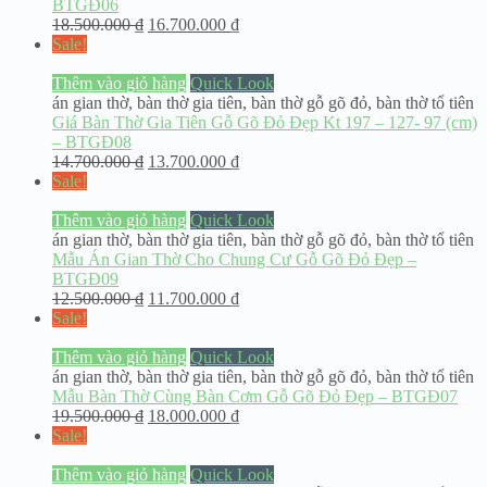
BTGĐ06
18.500.000
₫
16.700.000
₫
Sale!
Thêm vào giỏ hàng
Quick Look
án gian thờ
,
bàn thờ gia tiên
,
bàn thờ gỗ gõ đỏ
,
bàn thờ tổ tiên
Giá Bàn Thờ Gia Tiên Gỗ Gõ Đỏ Đẹp Kt 197 – 127- 97 (cm)
– BTGĐ08
14.700.000
₫
13.700.000
₫
Sale!
Thêm vào giỏ hàng
Quick Look
án gian thờ
,
bàn thờ gia tiên
,
bàn thờ gỗ gõ đỏ
,
bàn thờ tổ tiên
Mẫu Án Gian Thờ Cho Chung Cư Gỗ Gõ Đỏ Đẹp –
BTGĐ09
12.500.000
₫
11.700.000
₫
Sale!
Thêm vào giỏ hàng
Quick Look
án gian thờ
,
bàn thờ gia tiên
,
bàn thờ gỗ gõ đỏ
,
bàn thờ tổ tiên
Mẫu Bàn Thờ Cùng Bàn Cơm Gỗ Gõ Đỏ Đẹp – BTGĐ07
19.500.000
₫
18.000.000
₫
Sale!
Thêm vào giỏ hàng
Quick Look