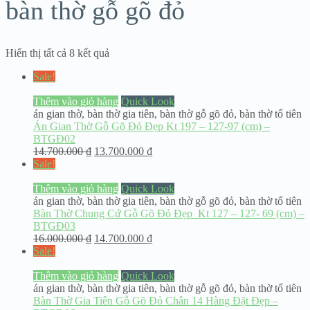
bàn thờ gỗ gõ đỏ
Hiển thị tất cả 8 kết quả
Sale!
Thêm vào giỏ hàng
Quick Look
án gian thờ
,
bàn thờ gia tiên
,
bàn thờ gỗ gõ đỏ
,
bàn thờ tổ tiên
Án Gian Thờ Gỗ Gõ Đỏ Đẹp Kt 197 – 127-97 (cm) –
BTGĐ02
14.700.000
₫
13.700.000
₫
Sale!
Thêm vào giỏ hàng
Quick Look
án gian thờ
,
bàn thờ gia tiên
,
bàn thờ gỗ gõ đỏ
,
bàn thờ tổ tiên
Bàn Thờ Chung Cứ Gỗ Gõ Đỏ Đẹp Kt 127 – 127- 69 (cm) –
BTGĐ03
16.000.000
₫
14.700.000
₫
Sale!
Thêm vào giỏ hàng
Quick Look
án gian thờ
,
bàn thờ gia tiên
,
bàn thờ gỗ gõ đỏ
,
bàn thờ tổ tiên
Bàn Thờ Gia Tiên Gỗ Gõ Đỏ Chân 14 Hàng Đặt Đẹp –