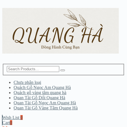
Chưa phân loại
Quách Gỗ Ngọc Am Quang Hà
Quách gỗ vàng tâm quang hà
Quan Tài Gỗ Dổi Quang Hà
Quan Tài Gỗ Ngọc Am Quang Hà
Quan Tài Gỗ Vàng Tâm Quang Hà
Wish List
0
Cart
0