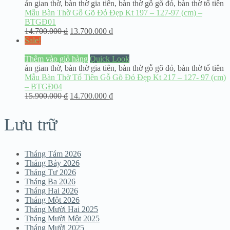
án gian thờ
,
bàn thờ gia tiên
,
bàn thờ gỗ gõ đỏ
,
bàn thờ tổ tiên
Mẫu Bàn Thờ Gỗ Gõ Đỏ Đẹp Kt 197 – 127-97 (cm) –
BTGĐ01
14.700.000
₫
13.700.000
₫
Sale!
Thêm vào giỏ hàng
Quick Look
án gian thờ
,
bàn thờ gia tiên
,
bàn thờ gỗ gõ đỏ
,
bàn thờ tổ tiên
Mẫu Bàn Thờ Tổ Tiên Gỗ Gõ Đỏ Đẹp Kt 217 – 127- 97 (cm)
– BTGĐ04
15.900.000
₫
14.700.000
₫
Lưu trữ
Tháng Tám 2026
Tháng Bảy 2026
Tháng Tư 2026
Tháng Ba 2026
Tháng Hai 2026
Tháng Một 2026
Tháng Mười Hai 2025
Tháng Mười Một 2025
Tháng Mười 2025