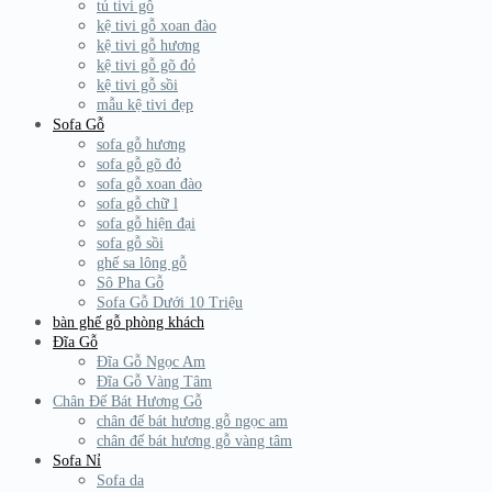
tủ tivi gỗ
kệ tivi gỗ xoan đào
kệ tivi gỗ hương
kệ tivi gỗ gõ đỏ
kệ tivi gỗ sồi
mẫu kệ tivi đẹp
Sofa Gỗ
sofa gỗ hương
sofa gỗ gõ đỏ
sofa gỗ xoan đào
sofa gỗ chữ l
sofa gỗ hiện đại
sofa gỗ sồi
ghế sa lông gỗ
Sô Pha Gỗ
Sofa Gỗ Dưới 10 Triệu
bàn ghế gỗ phòng khách
Đĩa Gỗ
Đĩa Gỗ Ngọc Am
Đĩa Gỗ Vàng Tâm
Chân Đế Bát Hương Gỗ
chân đế bát hương gỗ ngọc am
chân đế bát hương gỗ vàng tâm
Sofa Nỉ
Sofa da