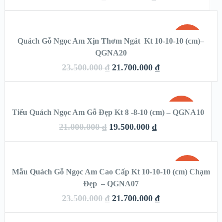
VIEW DETAILS
THÊM VÀO GIỎ HÀNG
SALE!
Quách Gỗ Ngọc Am Xịn Thơm Ngát Kt 10-10-10 (cm)–
QUICK LOOK
QGNA20
23.500.000
₫
21.700.000
₫
VIEW DETAILS
THÊM VÀO GIỎ HÀNG
SALE!
Tiểu Quách Ngọc Am Gỗ Đẹp Kt 8 -8-10 (cm) – QGNA10
QUICK LOOK
21.000.000
₫
19.500.000
₫
VIEW DETAILS
THÊM VÀO GIỎ HÀNG
SALE!
Mẫu Quách Gỗ Ngọc Am Cao Cấp Kt 10-10-10 (cm) Chạm
Đẹp – QGNA07
QUICK LOOK
23.500.000
₫
21.700.000
₫
VIEW DETAILS