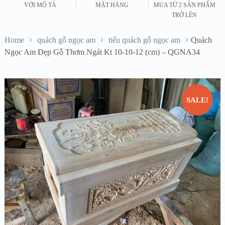
VỚI MÔ TẢ
MẶT HÀNG
MUA TỪ 2 SẢN PHẨM
TRỞ LÊN
Home
quách gỗ ngọc am
tiểu quách gỗ ngọc am
Quách
Ngọc Am Đẹp Gỗ Thơm Ngát Kt 10-10-12 (cm) – QGNA34
SALE!