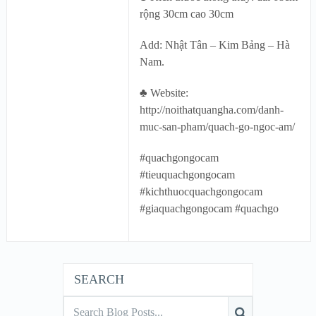
rộng 30cm cao 30cm
Add: Nhật Tân – Kim Bảng – Hà
Nam.
♣ Website:
http://noithatquangha.com/danh-
muc-san-pham/quach-go-ngoc-am/
#quachgongocam
#tieuquachgongocam
#kichthuocquachgongocam
#giaquachgongocam #quachgo
SEARCH