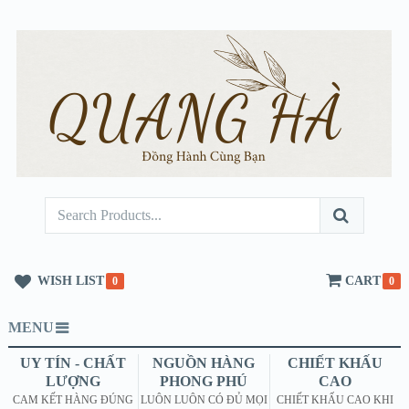
WISH LIST
CART
0
0
MENU
UY TÍN - CHẤT
NGUỒN HÀNG
CHIẾT KHẤU
LƯỢNG
PHONG PHÚ
CAO
CAM KẾT HÀNG ĐÚNG
LUÔN LUÔN CÓ ĐỦ MỌI
CHIẾT KHẤU CAO KHI