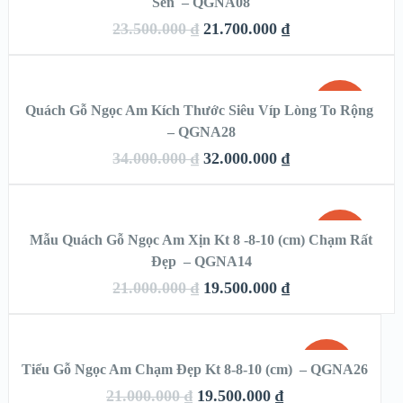
Sen – QGNA08
QUICK LOOK
23.500.000
₫
21.700.000
₫
VIEW DETAILS
THÊM VÀO GIỎ HÀNG
SALE!
Quách Gỗ Ngọc Am Kích Thước Siêu Víp Lòng To Rộng
QUICK LOOK
– QGNA28
34.000.000
₫
32.000.000
₫
VIEW DETAILS
THÊM VÀO GIỎ HÀNG
SALE!
Mẫu Quách Gỗ Ngọc Am Xịn Kt 8 -8-10 (cm) Chạm Rất
Đẹp – QGNA14
QUICK LOOK
21.000.000
₫
19.500.000
₫
VIEW DETAILS
THÊM VÀO GIỎ HÀNG
SALE!
Tiểu Gỗ Ngọc Am Chạm Đẹp Kt 8-8-10 (cm) – QGNA26
QUICK LOOK
21.000.000
₫
19.500.000
₫