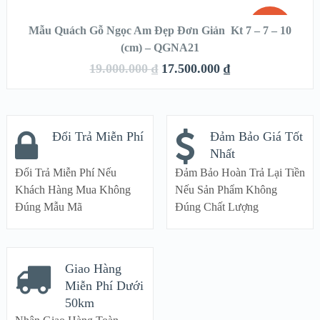
THÊM VÀO GIỎ HÀNG
SALE!
Mẫu Quách Gỗ Ngọc Am Đẹp Đơn Giản Kt 7 – 7 – 10
(cm) – QGNA21
QUICK LOOK
19.000.000
₫
17.500.000
₫
VIEW DETAILS
Đổi Trả Miễn Phí
Đảm Bảo Giá Tốt
Nhất
Đổi Trả Miễn Phí Nếu
Đảm Bảo Hoàn Trả Lại Tiền
Khách Hàng Mua Không
Nếu Sản Phẩm Không
Đúng Mẫu Mã
Đúng Chất Lượng
Giao Hàng
Miễn Phí Dưới
50km