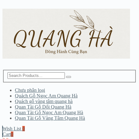
Chưa phân loại
Quách Gỗ Ngọc Am Quang Hà
Quách gỗ vàng tâm quang hà
Quan Tài Gỗ Dổi Quang Hà
Quan Tài Gỗ Ngọc Am Quang Hà
Quan Tài Gỗ Vàng Tâm Quang Hà
Wish List
0
Cart
0