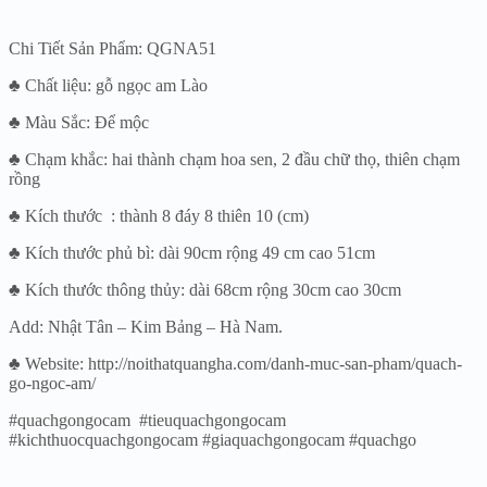
Chi Tiết Sản Phẩm: QGNA51
♣ Chất liệu: gỗ ngọc am Lào
♣ Màu Sắc: Để mộc
♣ Chạm khắc: hai thành chạm hoa sen, 2 đầu chữ thọ, thiên chạm
rồng
♣ Kích thước : thành 8 đáy 8 thiên 10 (cm)
♣ Kích thước phủ bì: dài 90cm rộng 49 cm cao 51cm
♣ Kích thước thông thủy: dài 68cm rộng 30cm cao 30cm
Add: Nhật Tân – Kim Bảng – Hà Nam.
♣ Website: http://noithatquangha.com/danh-muc-san-pham/quach-
go-ngoc-am/
#quachgongocam #tieuquachgongocam
#kichthuocquachgongocam #giaquachgongocam #quachgo