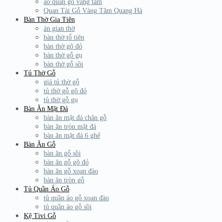
áo quan gỗ vàng tâm
Quan Tài Gỗ Vàng Tâm Quang Hà
Bàn Thờ Gia Tiên
án gian thờ
bàn thờ tổ tiên
bàn thờ gõ đỏ
bàn thờ gỗ gụ
bàn thờ gỗ sồi
Tủ Thờ Gỗ
giá tủ thờ gỗ
tủ thờ gỗ gõ đỏ
tủ thờ gỗ gụ
Bàn Ăn Mặt Đá
bàn ăn mặt đá chân gỗ
bàn ăn tròn mặt đá
bàn ăn mặt đá 6 ghế
Bàn Ăn Gỗ
bàn ăn gỗ sồi
bàn ăn gỗ gõ đỏ
bàn ăn gỗ xoan đào
bàn ăn tròn gỗ
Tủ Quần Áo Gỗ
tủ quần áo gỗ xoan đào
tủ quần áo gỗ sồi
Kệ Tivi Gỗ