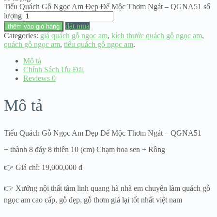
Tiểu Quách Gỗ Ngọc Am Đẹp Để Mộc Thơm Ngát – QGNA51 số
lượng
đặt mua
thêm vào giỏ hàng
Categories:
giá quách gỗ ngọc am
,
kích thước quách gỗ ngọc am
,
quách gỗ ngọc am
,
tiểu quách gỗ ngọc am
.
Mô tả
Chính Sách Ưu Đãi
Reviews
0
Mô tả
Tiểu Quách Gỗ Ngọc Am Đẹp Để Mộc Thơm Ngát – QGNA51
+ thành 8 đáy 8 thiên 10 (cm) Chạm hoa sen + Rồng
👉 Giá chỉ: 19,000,000 đ
👉 Xưởng nội thất tâm linh quang hà nhà em chuyên làm quách gỗ
ngọc am cao cấp, gỗ đẹp, gỗ thơm giá lại tốt nhất việt nam