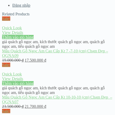
Đăng nhập
Related Products
Sale!
Quick Look
View Details
Thêm vào giỏ hàng
giá quách gỗ ngọc am
,
kích thước quách gỗ ngọc am
,
quách gỗ
ngọc am
,
tiểu quách gỗ ngọc am
Mẫu Quách Gỗ Ngọc Am Cao Cấp Kt 7 -7-10 (cm) Chạm Đẹp –
QGNA09
19.000.000
₫
17.500.000
₫
Sale!
Quick Look
View Details
Thêm vào giỏ hàng
giá quách gỗ ngọc am
,
kích thước quách gỗ ngọc am
,
quách gỗ
ngọc am
,
tiểu quách gỗ ngọc am
Mẫu Quách Gỗ Ngọc Am Cao Cấp Kt 10-10-10 (cm) Chạm Đẹp –
QGNA07
23.500.000
₫
21.700.000
₫
Sale!