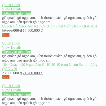
Quick Look
View Details
Thêm vào giỏ hàng
giá quách gỗ ngọc am
,
kích thước quách gỗ ngọc am
,
quách gỗ
ngọc am
,
tiểu quách gỗ ngọc am
Quách Gỗ Ngọc Am Kt 7-7-10 (cm) Dệt Gấm Đẹp – QGNA01
19.000.000
₫
17.500.000
₫
Sale!
Quick Look
View Details
Thêm vào giỏ hàng
giá quách gỗ ngọc am
,
kích thước quách gỗ ngọc am
,
quách gỗ
ngọc am
,
tiểu quách gỗ ngọc am
Tiểu Quách Gỗ Ngọc Am Kt 10-10-10 (cm) Chạm Sen Phượng –
QGNA19
23.500.000
₫
21.700.000
₫
Sale!
Quick Look
View Details
Thêm vào giỏ hàng
giá quách gỗ ngọc am
,
kích thước quách gỗ ngọc am
,
quách gỗ
ngọc am
,
tiểu quách gỗ ngọc am