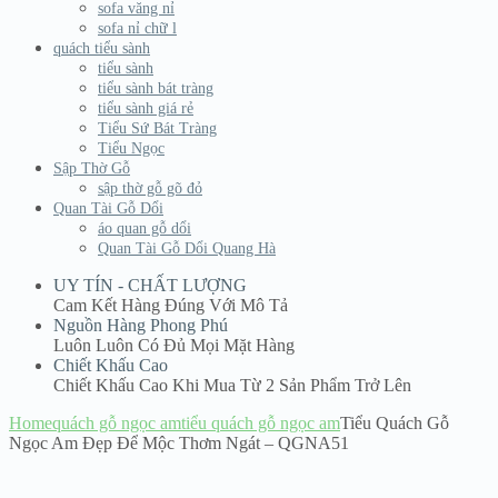
sofa văng nỉ
sofa nỉ chữ l
quách tiểu sành
tiểu sành
tiểu sành bát tràng
tiểu sành giá rẻ
Tiểu Sứ Bát Tràng
Tiểu Ngọc
Sập Thờ Gỗ
sập thờ gỗ gõ đỏ
Quan Tài Gỗ Dổi
áo quan gỗ dổi
Quan Tài Gỗ Dổi Quang Hà
UY TÍN - CHẤT LƯỢNG
Cam Kết Hàng Đúng Với Mô Tả
Nguồn Hàng Phong Phú
Luôn Luôn Có Đủ Mọi Mặt Hàng
Chiết Khấu Cao
Chiết Khấu Cao Khi Mua Từ 2 Sản Phẩm Trở Lên
Home
quách gỗ ngọc am
tiểu quách gỗ ngọc am
Tiểu Quách Gỗ
Ngọc Am Đẹp Để Mộc Thơm Ngát – QGNA51