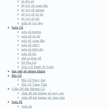
tủ tivi gỗ
kệ tivi gỗ xoan đào
kệ tivi gỗ hương
kệ tivi gỗ gõ đỏ
kệ tivi gỗ sồi
mẫu kệ tivi đẹp
Sofa Gỗ
sofa gỗ hương
sofa gỗ gõ đỏ
sofa gỗ xoan đào
sofa gỗ chữ l
sofa gỗ hiện đại
sofa gỗ sồi
ghế sa lông gỗ
Sô Pha Gỗ
Sofa Gỗ Dưới 10 Triệu
bàn ghế gỗ phòng khách
Đĩa Gỗ
Đĩa Gỗ Ngọc Am
Đĩa Gỗ Vàng Tâm
Chân Đế Bát Hương Gỗ
chân đế bát hương gỗ ngọc am
chân đế bát hương gỗ vàng tâm
Sofa Nỉ
Sofa da