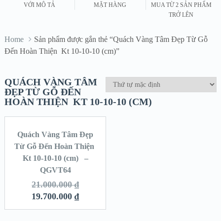
VỚI MÔ TẢ
MẶT HÀNG
MUA TỪ 2 SẢN PHẨM
TRỞ LÊN
Home
Sản phẩm được gắn thẻ “Quách Vàng Tâm Đẹp Từ Gỗ
Đến Hoàn Thiện Kt 10-10-10 (cm)”
QUÁCH VÀNG TÂM
ĐẸP TỪ GỖ ĐẾN
HOÀN THIỆN KT 10-10-10 (CM)
Quách Vàng Tâm Đẹp
SALE!
Từ Gỗ Đến Hoàn Thiện
Kt 10-10-10 (cm) –
QGVT64
21.000.000
₫
19.700.000
₫