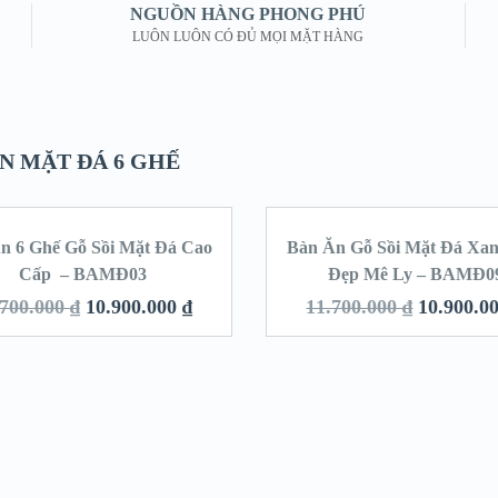
NGUỒN HÀNG PHONG PHÚ
LUÔN LUÔN CÓ ĐỦ MỌI MẶT HÀNG
N MẶT ĐÁ 6 GHẾ
n 6 Ghế Gỗ Sồi Mặt Đá Cao
Bàn Ăn Gỗ Sồi Mặt Đá Xa
SALE!
SA
Cấp – BAMĐ03
Đẹp Mê Ly – BAMĐ0
.700.000
₫
10.900.000
₫
11.700.000
₫
10.900.0