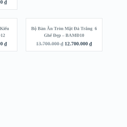
00
₫
 Kiểu
Bộ Bàn Ăn Tròn Mặt Đá Trắng 6
LE!
SALE!
Đ12
Ghế Đẹp – BAMĐ10
00
₫
13.700.000
₫
12.700.000
₫