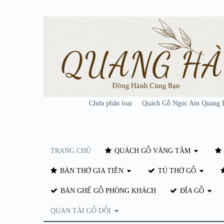
Chưa phân loại
Quách Gỗ Ngọc Am Quang 
TRANG CHỦ
QUÁCH GỖ VÀNG TÂM
BÀN THỜ GIA TIÊN
TỦ THỜ GỖ
BÀN GHẾ GỖ PHÒNG KHÁCH
ĐĨA GỖ
QUAN TÀI GỖ DỔI