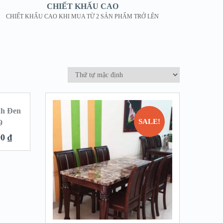
CHIẾT KHẤU CAO
CHIẾT KHẤU CAO KHI MUA TỪ 2 SẢN PHẨM TRỞ LÊN
nh Đen
LE!
SALE!
9
00
₫