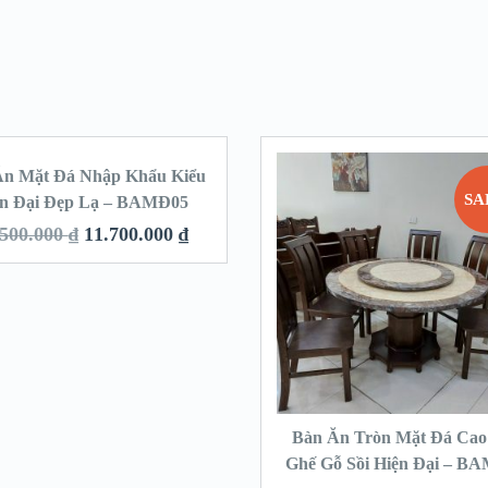
Ăn Mặt Đá Nhập Khẩu Kiểu
SALE!
SA
ện Đại Đẹp Lạ – BAMĐ05
.500.000
₫
11.700.000
₫
Bàn Ăn Tròn Mặt Đá Cao
Ghế Gỗ Sồi Hiện Đại – B