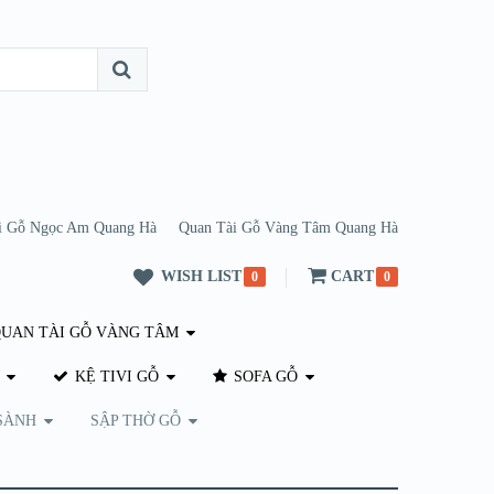
i Gỗ Ngọc Am Quang Hà
Quan Tài Gỗ Vàng Tâm Quang Hà
WISH LIST
CART
0
0
UAN TÀI GỖ VÀNG TÂM
KỆ TIVI GỖ
SOFA GỖ
SÀNH
SẬP THỜ GỖ