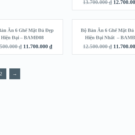
13.700.000
₫
12.700.0
Bàn Ăn 6 Ghế Mặt Đá Đẹp
Bộ Bàn Ăn 6 Ghế Mặt Đá
SALE!
SA
Hiện Đại – BAMĐ08
Hiện Đại Nhất – BAM
.500.000
₫
11.700.000
₫
12.500.000
₫
11.700.0
2
→