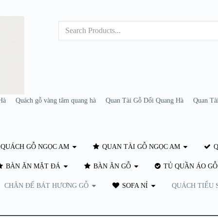
Hà
Quách gỗ vàng tâm quang hà
Quan Tài Gỗ Dổi Quang Hà
Quan Tà
QUÁCH GỖ NGỌC AM
QUAN TÀI GỖ NGỌC AM
Q
BÀN ĂN MẶT ĐÁ
BÀN ĂN GỖ
TỦ QUẦN ÁO GỖ
CHÂN ĐẾ BÁT HƯƠNG GỖ
SOFA NỈ
QUÁCH TIỂU 