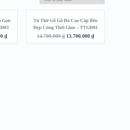
ỏ Gọn
Tủ Thờ Gỗ Gõ Đỏ Cao Cấp Bền
LE!
SALE!
TGĐ03
Đẹp Cùng Thời Gian – TTGĐ01
00
₫
14.700.000
₫
13.700.000
₫