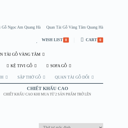
i Gỗ Ngọc Am Quang Hà
Quan Tài Gỗ Vàng Tâm Quang Hà
WISH LIST
CART
0
0
N TÀI GỖ VÀNG TÂM
KỆ TIVI GỖ
SOFA GỖ
NH
SẬP THỜ GỖ
QUAN TÀI GỖ DỔI
CHIẾT KHẤU CAO
CHIẾT KHẤU CAO KHI MUA TỪ 2 SẢN PHẨM TRỞ LÊN