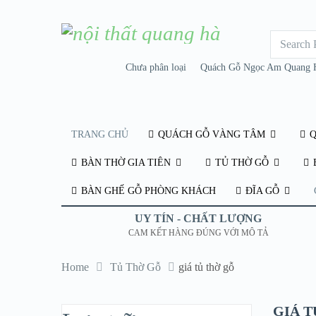
Chưa phân loại
Quách Gỗ Ngọc Am Quang 
TRANG CHỦ
QUÁCH GỖ VÀNG TÂM
Q
BÀN THỜ GIA TIÊN
TỦ THỜ GỖ
BÀN GHẾ GỖ PHÒNG KHÁCH
ĐĨA GỖ
UY TÍN - CHẤT LƯỢNG
CAM KẾT HÀNG ĐÚNG VỚI MÔ TẢ
Home
Tủ Thờ Gỗ
giá tủ thờ gỗ
GIÁ T