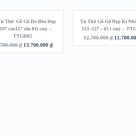
Tủ Thờ Gỗ Gõ Đỏ Bền Đẹp
Tủ Thờ Gỗ Gõ Đẹp Kt Nh
SALE!
SA
197 cao127 sâu 81( cm) –
153 -127 – 65 ( cm) – T
TTGĐ02
12.700.000
₫
11.700.0
.700.000
₫
13.700.000
₫