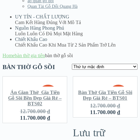
áo quan gỗ dổi
Quan Tài Gỗ Dổi Quang Hà
UY TÍN - CHẤT LƯỢNG
Cam Kết Hàng Đúng Với Mô Tả
Nguồn Hàng Phong Phú
Luôn Luôn Có Đủ Mọi Mặt Hàng
Chiết Khấu Cao
Chiết Khấu Cao Khi Mua Từ 2 Sản Phẩm Trở Lên
Home
bàn thờ gia tiên
bàn thờ gỗ sồi
BÀN THỜ GỖ SỒI
Án Gian Thờ Gia Tiên
Bàn Thờ Gia Tiên Gỗ Sồi
SALE!
SALE!
Gỗ Sồi Bền Đẹp Giá Rẻ –
Đẹp Giá Rẻ – BTS01
BTS02
12.700.000
₫
12.700.000
₫
11.700.000
₫
11.700.000
₫
Lưu trữ