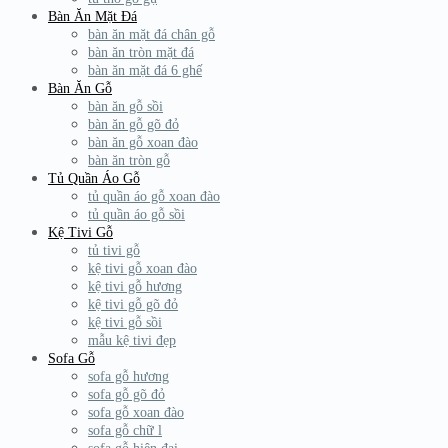
Bàn Ăn Mặt Đá
bàn ăn mặt đá chân gỗ
bàn ăn tròn mặt đá
bàn ăn mặt đá 6 ghế
Bàn Ăn Gỗ
bàn ăn gỗ sồi
bàn ăn gỗ gõ đỏ
bàn ăn gỗ xoan đào
bàn ăn tròn gỗ
Tủ Quần Áo Gỗ
tủ quần áo gỗ xoan đào
tủ quần áo gỗ sồi
Kệ Tivi Gỗ
tủ tivi gỗ
kệ tivi gỗ xoan đào
kệ tivi gỗ hương
kệ tivi gỗ gõ đỏ
kệ tivi gỗ sồi
mẫu kệ tivi đẹp
Sofa Gỗ
sofa gỗ hương
sofa gỗ gõ đỏ
sofa gỗ xoan đào
sofa gỗ chữ l