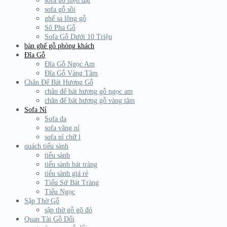
sofa gỗ hiện đại
sofa gỗ sồi
ghế sa lông gỗ
Sô Pha Gỗ
Sofa Gỗ Dưới 10 Triệu
bàn ghế gỗ phòng khách
Đĩa Gỗ
Đĩa Gỗ Ngọc Am
Đĩa Gỗ Vàng Tâm
Chân Đế Bát Hương Gỗ
chân đế bát hương gỗ ngọc am
chân đế bát hương gỗ vàng tâm
Sofa Nỉ
Sofa da
sofa văng nỉ
sofa nỉ chữ l
quách tiểu sành
tiểu sành
tiểu sành bát tràng
tiểu sành giá rẻ
Tiểu Sứ Bát Tràng
Tiểu Ngọc
Sập Thờ Gỗ
sập thờ gỗ gõ đỏ
Quan Tài Gỗ Dổi