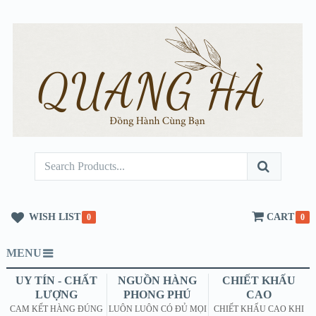
WISH LIST
CART
0
0
MENU
UY TÍN - CHẤT
NGUỒN HÀNG
CHIẾT KHẤU
LƯỢNG
PHONG PHÚ
CAO
CAM KẾT HÀNG ĐÚNG
LUÔN LUÔN CÓ ĐỦ MỌI
CHIẾT KHẤU CAO KHI