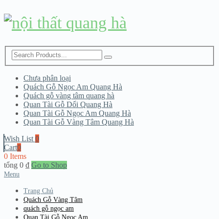
Chưa phân loại
Quách Gỗ Ngọc Am Quang Hà
Quách gỗ vàng tâm quang hà
Quan Tài Gỗ Dổi Quang Hà
Quan Tài Gỗ Ngọc Am Quang Hà
Quan Tài Gỗ Vàng Tâm Quang Hà
Wish List
0
Cart
0
0 Items
tổng
0
₫
Go to Shop
Menu
Trang Chủ
Quách Gỗ Vàng Tâm
quách gỗ ngọc am
Quan Tài Gỗ Ngọc Am