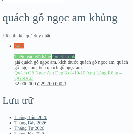
quách gỗ ngọc am khủng
Hiển thị kết quả duy nhất
Sale!
Thêm vào giỏ hàng
Quick Look
giá quách gỗ ngọc am
,
kích thước quách gỗ ngọc am
,
quách
gỗ ngọc am
,
tiểu quách gỗ ngọc am
Quách Gỗ Ngọc Am Đẹp Kt 8-10-10 (cm) Lòng Rộng –
QGNA03
32.000.000
₫
29.700.000
₫
Lưu trữ
Tháng Tám 2026
Tháng Bảy 2026
Tháng Tư 2026
Tháng Ba 2026