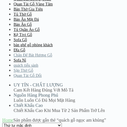
Quan Tài Gỗ Vàng Tâm
Bàn Thờ Gia Tiên
Tủ Thờ Gỗ
Bàn Ăn Mặt Đá
Bàn Ăn Gỗ
Tủ Quần Áo Gỗ
Kệ Tivi Gỗ
Sofa Gỗ
bàn ghế gỗ phòng khách
Đĩa Gỗ
Chân Đế Bát Hương Gỗ
Sofa Nỉ
quách tiểu sành
Sập Thờ Gỗ
Quan Tài Gỗ Dổi
UY TÍN - CHẤT LƯỢNG
Cam Kết Hàng Đúng Với Mô Tả
Nguồn Hàng Phong Phú
Luôn Luôn Có Đủ Mọi Mặt Hàng
Chiết Khấu Cao
Chiết Khấu Cao Khi Mua Từ 2 Sản Phẩm Trở Lên
Home
Sản phẩm được gắn thẻ “quách gỗ ngọc am khủng”