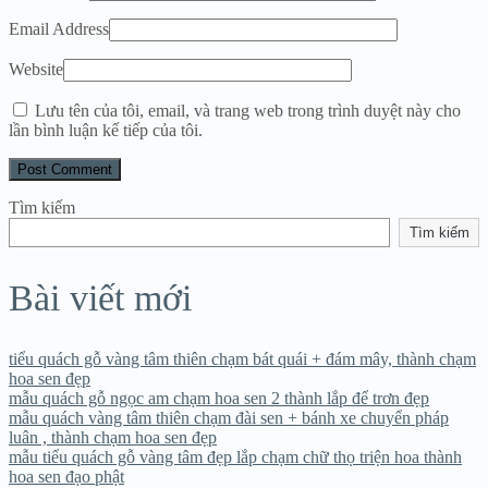
Email Address
Website
Lưu tên của tôi, email, và trang web trong trình duyệt này cho
lần bình luận kế tiếp của tôi.
Tìm kiếm
Tìm kiếm
Bài viết mới
tiểu quách gỗ vàng tâm thiên chạm bát quái + đám mây, thành chạm
hoa sen đẹp
mẫu quách gỗ ngọc am chạm hoa sen 2 thành lắp để trơn đẹp
mẫu quách vàng tâm thiên chạm đài sen + bánh xe chuyển pháp
luân , thành chạm hoa sen đẹp
mẫu tiểu quách gỗ vàng tâm đẹp lắp chạm chữ thọ triện hoa thành
hoa sen đạo phật