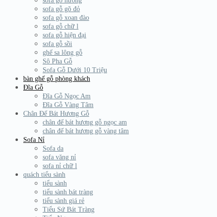
sofa gỗ hương
sofa gỗ gõ đỏ
sofa gỗ xoan đào
sofa gỗ chữ l
sofa gỗ hiện đại
sofa gỗ sồi
ghế sa lông gỗ
Sô Pha Gỗ
Sofa Gỗ Dưới 10 Triệu
bàn ghế gỗ phòng khách
Đĩa Gỗ
Đĩa Gỗ Ngọc Am
Đĩa Gỗ Vàng Tâm
Chân Đế Bát Hương Gỗ
chân đế bát hương gỗ ngọc am
chân đế bát hương gỗ vàng tâm
Sofa Nỉ
Sofa da
sofa văng nỉ
sofa nỉ chữ l
quách tiểu sành
tiểu sành
tiểu sành bát tràng
tiểu sành giá rẻ
Tiểu Sứ Bát Tràng