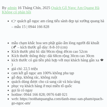
By
admin
16 Tháng Chín, 2025
Quách Gỗ Ngọc Am Quang Hà
Không có phản hồi
👉 quách gỗ ngọc am cùng tiểu sành đẹp tại xưởng quang hà
– mẫu 15 | 0944 166 828
mẫu chạm khắc hoa sen phật giáo ấm lòng người đã khuất
(🍂 – kích thước gỗ dày: 8-8-10 (cm)
Kích thước phủ bì: dài 90cm rộng 49cm cao 52cm
Kích thước thông thủy: dài 68cm rộng 30cm cao 30cm
kích thước có giá tiền phù hợp với mọi khách hàng gần xa 🍁
)
giá chỉ: 22,5 triệu
cam kết gỗ ngọc am 100% không pha tạp
gỗ đẹp, không rác, không ruột
quách dùng được cho cả sang cát và hỏa táng
phục vụ khách hàng ở mọi miền tổ quốc
gọi là có ngay
hotline: 0944 166 828; 0976 648 021
web: https://noithatquangha.com/danh-muc-san-pham/quach-
go-ngoc-am/