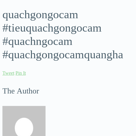
quachgongocam
#tieuquachgongocam
#quachngocam
#quachgongocamquangha
Tweet
Pin It
The Author