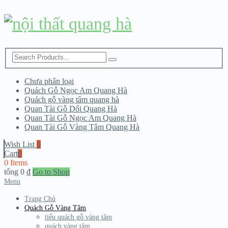
Chưa phân loại
Quách Gỗ Ngọc Am Quang Hà
Quách gỗ vàng tâm quang hà
Quan Tài Gỗ Dổi Quang Hà
Quan Tài Gỗ Ngọc Am Quang Hà
Quan Tài Gỗ Vàng Tâm Quang Hà
Wish List
0
Cart
0
0 Items
tổng
0
₫
Go to Shop
Menu
Trang Chủ
Quách Gỗ Vàng Tâm
tiểu quách gỗ vàng tâm
quách vàng tâm