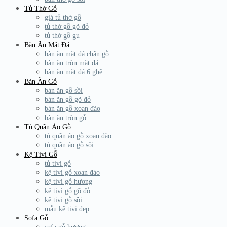
Tủ Thờ Gỗ
giá tủ thờ gỗ
tủ thờ gỗ gõ đỏ
tủ thờ gỗ gụ
Bàn Ăn Mặt Đá
bàn ăn mặt đá chân gỗ
bàn ăn tròn mặt đá
bàn ăn mặt đá 6 ghế
Bàn Ăn Gỗ
bàn ăn gỗ sồi
bàn ăn gỗ gõ đỏ
bàn ăn gỗ xoan đào
bàn ăn tròn gỗ
Tủ Quần Áo Gỗ
tủ quần áo gỗ xoan đào
tủ quần áo gỗ sồi
Kệ Tivi Gỗ
tủ tivi gỗ
kệ tivi gỗ xoan đào
kệ tivi gỗ hương
kệ tivi gỗ gõ đỏ
kệ tivi gỗ sồi
mẫu kệ tivi đẹp
Sofa Gỗ