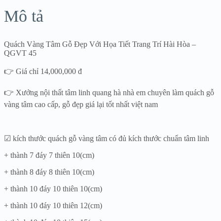
Tiết
Mô tả
Trang
Trí
Hài
Hòa
Quách Vàng Tâm Gỗ Đẹp Với Họa Tiết Trang Trí Hài Hòa –
–
QGVT 45
QGVT
45
👉 Giá chỉ 14,000,000 đ
số
lượng
👉 Xưởng nội thất tâm linh quang hà nhà em chuyên làm quách gỗ
vàng tâm cao cấp, gỗ đẹp giá lại tốt nhất việt nam
☑ kích thước quách gỗ vàng tâm có đủ kích thước chuẩn tâm linh
+ thành 7 đáy 7 thiên 10(cm)
+ thành 8 đáy 8 thiên 10(cm)
+ thành 10 đáy 10 thiên 10(cm)
+ thành 10 đáy 10 thiên 12(cm)