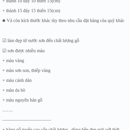
+ thành 10 đáy 10 thiên 15(cm)
+ thành 15 đáy 15 thiên 15(cm)
♣ Và còn kích thước khác tùy theo nhu cầu đặt hàng của quý khác
☑ làm đẹp từ nước sơn đến chất lượng gỗ
☑ sơn được nhiều màu
+ màu vàng
+ màu sơn son, thiếp vàng
+ màu cánh dán
+ màu da bò
+ màu nguyên bản gỗ
…….
——————————–
+ hàng gỗ tuyển cao cấp chất lượng , dùng bền đẹp mãi với thời