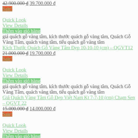
42.900.000
₫
39.700.000
₫
Sale!
Quick Look
View Details
Thêm vào giỏ hàng
giá quách gỗ vàng tâm
,
kích thước quách gỗ vàng tâm
,
Quách Gỗ
Vàng Tâm
,
quách vàng tâm
,
tiểu quách gỗ vàng tâm
Kích Thước Quách Gỗ Vàng Tâm Đẹp 10-10-10 (cm) – QGVT12
21.000.000
₫
19.700.000
₫
Sale!
Quick Look
View Details
Thêm vào giỏ hàng
giá quách gỗ vàng tâm
,
kích thước quách gỗ vàng tâm
,
Quách Gỗ
Vàng Tâm
,
quách vàng tâm
,
tiểu quách gỗ vàng tâm
Giá Quách Vàng Tâm Gỗ Đẹp Việt Nam Kt 7-7-10 (cm) Chạm Sen
– QGVT 22
15.000.000
₫
14.000.000
₫
Sale!
Quick Look
View Details
Thêm vào giỏ hàng