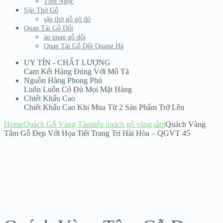
Tiểu Ngọc
Sập Thờ Gỗ
sập thờ gỗ gõ đỏ
Quan Tài Gỗ Dổi
áo quan gỗ dổi
Quan Tài Gỗ Dổi Quang Hà
UY TÍN - CHẤT LƯỢNG
Cam Kết Hàng Đúng Với Mô Tả
Nguồn Hàng Phong Phú
Luôn Luôn Có Đủ Mọi Mặt Hàng
Chiết Khấu Cao
Chiết Khấu Cao Khi Mua Từ 2 Sản Phẩm Trở Lên
Home
Quách Gỗ Vàng Tâm
tiểu quách gỗ vàng tâm
Quách Vàng
Tâm Gỗ Đẹp Với Họa Tiết Trang Trí Hài Hòa – QGVT 45
Sale!