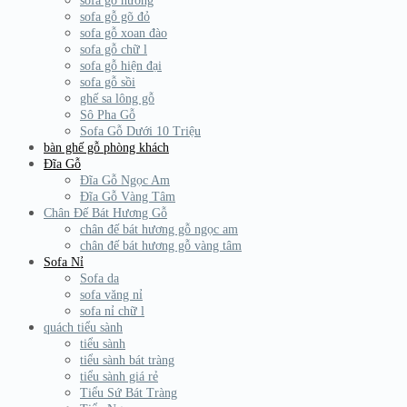
sofa gỗ hương
sofa gỗ gõ đỏ
sofa gỗ xoan đào
sofa gỗ chữ l
sofa gỗ hiện đại
sofa gỗ sồi
ghế sa lông gỗ
Sô Pha Gỗ
Sofa Gỗ Dưới 10 Triệu
bàn ghế gỗ phòng khách
Đĩa Gỗ
Đĩa Gỗ Ngọc Am
Đĩa Gỗ Vàng Tâm
Chân Đế Bát Hương Gỗ
chân đế bát hương gỗ ngọc am
chân đế bát hương gỗ vàng tâm
Sofa Nỉ
Sofa da
sofa văng nỉ
sofa nỉ chữ l
quách tiểu sành
tiểu sành
tiểu sành bát tràng
tiểu sành giá rẻ
Tiểu Sứ Bát Tràng