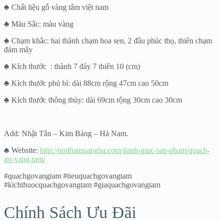
♣ Chất liệu gỗ vàng tâm việt nam
♣ Màu Sắc: màu vàng
♣ Chạm khắc: hai thành chạm hoa sen, 2 đầu phúc thọ, thiên chạm
đám mây
♣ Kích thước : thành 7 đáy 7 thiên 10 (cm)
♣ Kích thước phủ bì: dài 88cm rộng 47cm cao 50cm
♣ Kích thước thông thủy: dài 69cm rộng 30cm cao 30cm
Add: Nhật Tân – Kim Bảng – Hà Nam.
♣ Website:
http://noithatquangha.com/danh-muc-san-pham/quach-
go-vang-tam/
#quachgovangtam #tieuquachgovangtam
#kichthuocquachgovangtam #giaquachgovangtam
Chính Sách Ưu Đãi