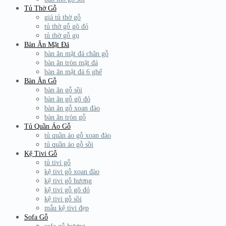
Tủ Thờ Gỗ
giá tủ thờ gỗ
tủ thờ gỗ gõ đỏ
tủ thờ gỗ gụ
Bàn Ăn Mặt Đá
bàn ăn mặt đá chân gỗ
bàn ăn tròn mặt đá
bàn ăn mặt đá 6 ghế
Bàn Ăn Gỗ
bàn ăn gỗ sồi
bàn ăn gỗ gõ đỏ
bàn ăn gỗ xoan đào
bàn ăn tròn gỗ
Tủ Quần Áo Gỗ
tủ quần áo gỗ xoan đào
tủ quần áo gỗ sồi
Kệ Tivi Gỗ
tủ tivi gỗ
kệ tivi gỗ xoan đào
kệ tivi gỗ hương
kệ tivi gỗ gõ đỏ
kệ tivi gỗ sồi
mẫu kệ tivi đẹp
Sofa Gỗ