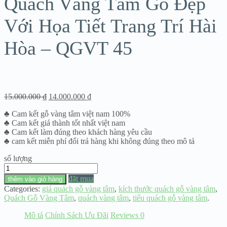
Quách Vàng Tâm Gỗ Đẹp
Với Họa Tiết Trang Trí Hài
Hòa – QGVT 45
15.000.000
₫
14.000.000
₫
♣ Cam kết gỗ vàng tâm việt nam 100%
♣ Cam kết giá thành tốt nhất việt nam
♣ Cam kết làm đúng theo khách hàng yêu cầu
♣ cam kết miễn phí đổi trả hàng khi không đúng theo mô tả
số lượng
Quách
Vàng
đặt mua
thêm vào giỏ hàng
Tâm
Categories:
giá quách gỗ vàng tâm
,
kích thước quách gỗ vàng tâm
,
Gỗ
Quách Gỗ Vàng Tâm
,
quách vàng tâm
,
tiểu quách gỗ vàng tâm
.
Đẹp
Với
Mô tả
Chính Sách Ưu Đãi
Reviews
0
Họa