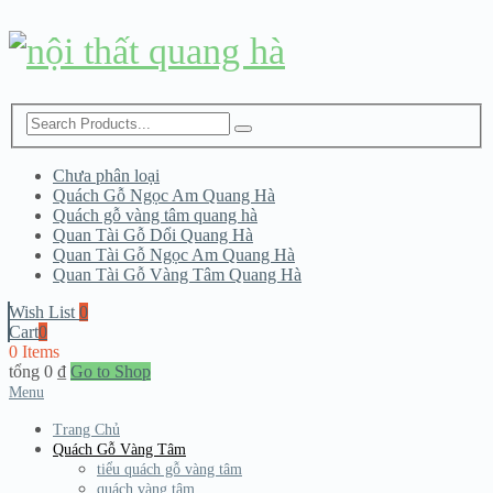
Chưa phân loại
Quách Gỗ Ngọc Am Quang Hà
Quách gỗ vàng tâm quang hà
Quan Tài Gỗ Dổi Quang Hà
Quan Tài Gỗ Ngọc Am Quang Hà
Quan Tài Gỗ Vàng Tâm Quang Hà
Wish List
0
Cart
0
0 Items
tổng
0
₫
Go to Shop
Menu
Trang Chủ
Quách Gỗ Vàng Tâm
tiểu quách gỗ vàng tâm
quách vàng tâm