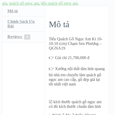
am
,
quách gỗ ngọc am
,
tiểu quách gỗ ngọc am
.
Mô tả
Chính Sách Ưu
Mô tả
Đãi
Reviews
0
Tiểu Quách Gỗ Ngọc Am Kt 10-
10-10 (cm) Chạm Sen Phượng –
QGNA19
👉 Giá chỉ 21,700,000 đ
👉 Xưởng nội thất tâm linh quang
hà nhà em chuyên làm quách gỗ
ngọc am cao cấp, gỗ đẹp giá lại
tốt nhất việt nam
☑ kích thước quách gỗ ngọc am
có đủ kích thước chuẩn tâm linh
ỌC