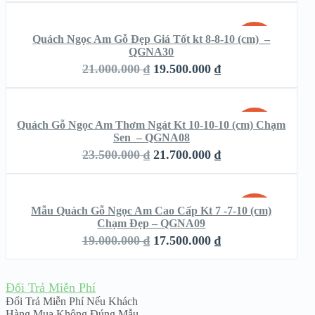
THÊM VÀO GIỎ HÀNG
VIEW DETAILS
Quách Ngọc Am Gỗ Đẹp Giá Tốt kt 8-8-10 (cm) –
SALE!
QGNA30
QUICK LOOK
21.000.000
₫
19.500.000
₫
THÊM VÀO GIỎ HÀNG
VIEW DETAILS
Quách Gỗ Ngọc Am Thơm Ngát Kt 10-10-10 (cm) Chạm
SALE!
Sen – QGNA08
QUICK LOOK
23.500.000
₫
21.700.000
₫
THÊM VÀO GIỎ HÀNG
VIEW DETAILS
Mẫu Quách Gỗ Ngọc Am Cao Cấp Kt 7 -7-10 (cm)
SALE!
Chạm Đẹp – QGNA09
QUICK LOOK
19.000.000
₫
17.500.000
₫
VIEW DETAILS
Đổi Trả Miễn Phí
Đổi Trả Miễn Phí Nếu Khách
Hàng Mua Không Đúng Mẫu