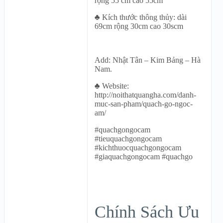
rộng 55 cm cao 55cm
♣ Kích thước thông thủy: dài
69cm rộng 30cm cao 30scm
Add: Nhật Tân – Kim Bảng – Hà
Nam.
♣ Website:
http://noithatquangha.com/danh-
muc-san-pham/quach-go-ngoc-
am/
#quachgongocam
#tieuquachgongocam
#kichthuocquachgongocam
#giaquachgongocam #quachgo
Chính Sách Ưu