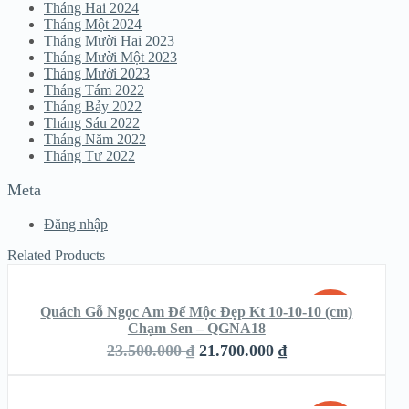
Tháng Hai 2024
Tháng Một 2024
Tháng Mười Hai 2023
Tháng Mười Một 2023
Tháng Mười 2023
Tháng Tám 2022
Tháng Bảy 2022
Tháng Sáu 2022
Tháng Năm 2022
Tháng Tư 2022
Meta
Đăng nhập
Related Products
THÊM VÀO GIỎ HÀNG
Quách Gỗ Ngọc Am Để Mộc Đẹp Kt 10-10-10 (cm)
SALE!
Chạm Sen – QGNA18
QUICK LOOK
23.500.000
₫
21.700.000
₫
THÊM VÀO GIỎ HÀNG
VIEW DETAILS