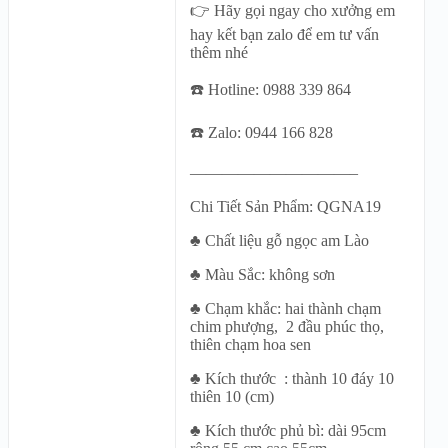
👉 Hãy gọi ngay cho xưởng em
hay kết bạn zalo để em tư vấn
thêm nhé
☎️ Hotline: 0988 339 864
☎️ Zalo: 0944 166 828
——————————–
Chi Tiết Sản Phẩm: QGNA19
♣ Chất liệu gỗ ngọc am Lào
♣ Màu Sắc: không sơn
♣ Chạm khắc: hai thành chạm
chim phượng, 2 đầu phúc thọ,
thiên chạm hoa sen
♣ Kích thước : thành 10 đáy 10
thiên 10 (cm)
♣ Kích thước phủ bì: dài 95cm