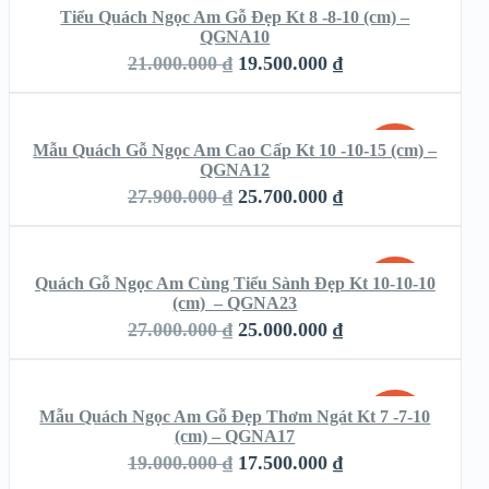
Tiểu Quách Ngọc Am Gỗ Đẹp Kt 8 -8-10 (cm) –
SALE!
QGNA10
QUICK LOOK
21.000.000
₫
19.500.000
₫
THÊM VÀO GIỎ HÀNG
VIEW DETAILS
Mẫu Quách Gỗ Ngọc Am Cao Cấp Kt 10 -10-15 (cm) –
SALE!
QGNA12
QUICK LOOK
27.900.000
₫
25.700.000
₫
THÊM VÀO GIỎ HÀNG
VIEW DETAILS
Quách Gỗ Ngọc Am Cùng Tiểu Sành Đẹp Kt 10-10-10
SALE!
(cm) – QGNA23
QUICK LOOK
27.000.000
₫
25.000.000
₫
THÊM VÀO GIỎ HÀNG
VIEW DETAILS
Mẫu Quách Ngọc Am Gỗ Đẹp Thơm Ngát Kt 7 -7-10
SALE!
(cm) – QGNA17
QUICK LOOK
19.000.000
₫
17.500.000
₫