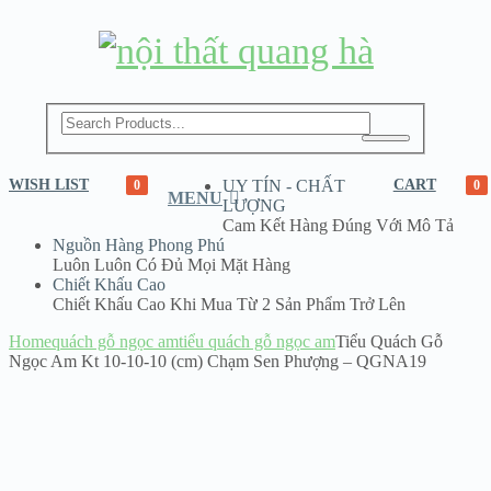
G
M
WISH LIST
UY TÍN - CHẤT
CART
0
0
MENU
LƯỢNG
Cam Kết Hàng Đúng Với Mô Tả
C
Nguồn Hàng Phong Phú
Luôn Luôn Có Đủ Mọi Mặt Hàng
Chiết Khấu Cao
Chiết Khấu Cao Khi Mua Từ 2 Sản Phẩm Trở Lên
HÀ
Home
quách gỗ ngọc am
tiểu quách gỗ ngọc am
Tiểu Quách Gỗ
Ngọc Am Kt 10-10-10 (cm) Chạm Sen Phượng – QGNA19
NG
SALE!
 BAO