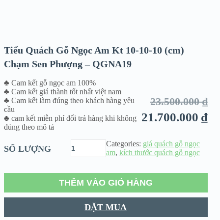
ANG
Tiểu Quách Gỗ Ngọc Am Kt 10-10-10 (cm)
Chạm Sen Phượng – QGNA19
♣ Cam kết gỗ ngọc am 100%
♣ Cam kết giá thành tốt nhất việt nam
23.500.000
₫
♣ Cam kết làm đúng theo khách hàng yêu
cầu
21.700.000
₫
♣ cam kết miễn phí đổi trả hàng khi không
đúng theo mô tả
Categories:
giá quách gỗ ngọc
SỐ LƯỢNG
am
,
kích thước quách gỗ ngọc
THÊM VÀO GIỎ HÀNG
ĐẶT MUA