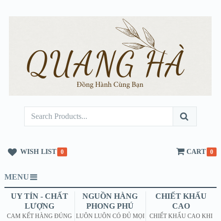
WISH LIST
CART
0
0
MENU
UY TÍN - CHẤT
NGUỒN HÀNG
CHIẾT KHẤU
LƯỢNG
PHONG PHÚ
CAO
CAM KẾT HÀNG ĐÚNG
LUÔN LUÔN CÓ ĐỦ MỌI
CHIẾT KHẤU CAO KHI