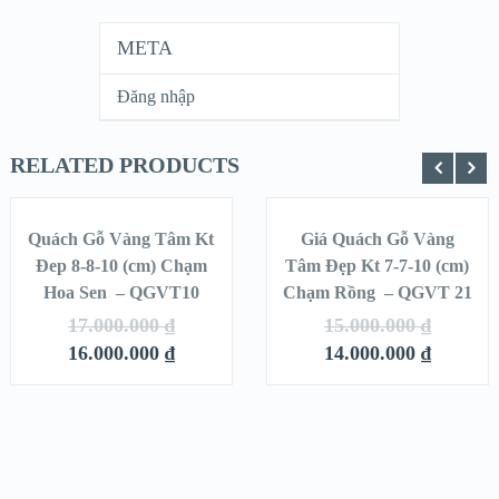
META
Đăng nhập
RELATED PRODUCTS
THÊM VÀO
THÊM VÀO
GIỎ HÀNG
GIỎ HÀNG
Quách Gỗ Vàng Tâm Kt
Giá Quách Gỗ Vàng
SALE!
SALE!
Đep 8-8-10 (cm) Chạm
Tâm Đẹp Kt 7-7-10 (cm)
Hoa Sen – QGVT10
QUICK LOOK
Chạm Rồng – QGVT 21
QUICK LOOK
17.000.000
₫
15.000.000
₫
VIEW DETAILS
VIEW DETAILS
16.000.000
₫
14.000.000
₫