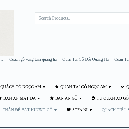
Hà
Quách gỗ vàng tâm quang hà
Quan Tài Gỗ Dổi Quang Hà
Quan Tà
QUÁCH GỖ NGỌC AM
QUAN TÀI GỖ NGỌC AM
Q
BÀN ĂN MẶT ĐÁ
BÀN ĂN GỖ
TỦ QUẦN ÁO GỖ
CHÂN ĐẾ BÁT HƯƠNG GỖ
SOFA NỈ
QUÁCH TIỂU 