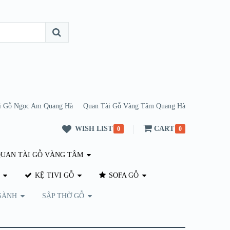
i Gỗ Ngọc Am Quang Hà
Quan Tài Gỗ Vàng Tâm Quang Hà
WISH LIST
CART
0
0
UAN TÀI GỖ VÀNG TÂM
KỆ TIVI GỖ
SOFA GỖ
SÀNH
SẬP THỜ GỖ