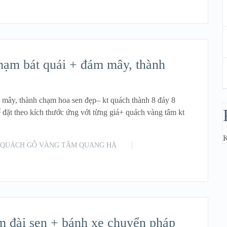
READ MORE
chạm bát quái + đám mây, thành
m mây, thành chạm hoa sen đẹp– kt quách thành 8 đáy 8
ể đặt theo kích thước ứng với từng giá+ quách vàng tâm kt
K
QUÁCH GỖ VÀNG TÂM QUANG HÀ
READ MORE
m đài sen + bánh xe chuyển pháp