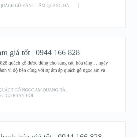
QUÁCH GỖ VÀNG TÂM QUANG HÀ
READ MORE
am giá tốt | 0944 166 828
66 828 quách gỗ được dùng cho sang cát, hỏa táng… ngày
sành vì độ bền cùng với sự ấm áp quách gỗ ngọc am và
QUÁCH GỖ NGỌC AM QUANG HÀ
,
G CÓ PHẢN HỒI
READ MORE
thanh hóa giá tốt | 0944 166 828