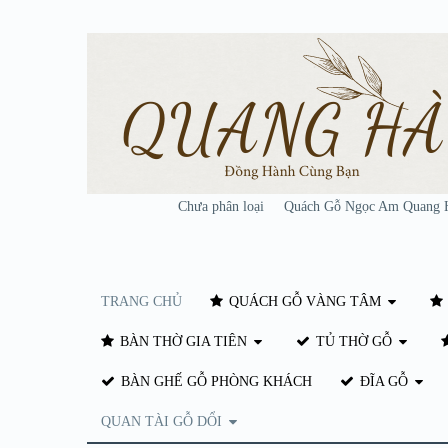
Chưa phân loại
Quách Gỗ Ngọc Am Quang 
TRANG CHỦ
QUÁCH GỖ VÀNG TÂM
BÀN THỜ GIA TIÊN
TỦ THỜ GỖ
BÀN GHẾ GỖ PHÒNG KHÁCH
ĐĨA GỖ
QUAN TÀI GỖ DỔI