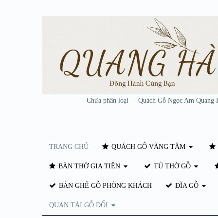
Chưa phân loại
Quách Gỗ Ngọc Am Quang 
TRANG CHỦ
QUÁCH GỖ VÀNG TÂM
BÀN THỜ GIA TIÊN
TỦ THỜ GỖ
BÀN GHẾ GỖ PHÒNG KHÁCH
ĐĨA GỖ
QUAN TÀI GỖ DỔI