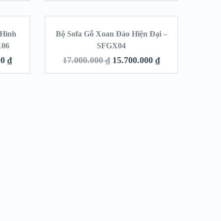
 Hình
Bộ Sofa Gỗ Xoan Đào Hiện Đại –
LE!
SALE!
X06
SFGX04
00
₫
17.000.000
₫
15.700.000
₫