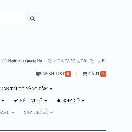
i Gỗ Ngọc Am Quang Hà
Quan Tài Gỗ Vàng Tâm Quang Hà
WISH LIST
CART
0
0
UAN TÀI GỖ VÀNG TÂM
KỆ TIVI GỖ
SOFA GỖ
SÀNH
SẬP THỜ GỖ