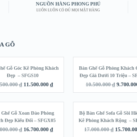
NGUỒN HÀNG PHONG PHÚ
LUÔN LUÔN CÓ ĐỦ MỌI MẶT HÀNG
HA GỖ
hế Gỗ Góc Kê Phòng Khách
Bàn Ghế Gỗ Phòng Khách
SALE!
SA
Đẹp – SFGS10
Đẹp Giá Dưới 10 Triệu – 
.500.000
₫
11.500.000
₫
10.500.000
₫
9.700.0
 Ghế Gỗ Xoan Đào Phòng
Bộ Bàn Ghế Sofa Gỗ Sồi Hi
SALE!
SA
h Đẹp Kiểu Đối – SFGX05
Kê Phòng Khách Rộng – 
.000.000
₫
16.700.000
₫
17.000.000
₫
15.700.0