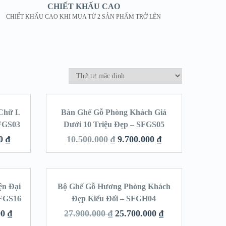
CHIẾT KHẤU CAO
CHIẾT KHẤU CAO KHI MUA TỪ 2 SẢN PHẨM TRỞ LÊN
 Chữ L
Bàn Ghế Gỗ Phòng Khách Giá
LE!
SALE!
SFGS03
Dưới 10 Triệu Đẹp – SFGS05
00
₫
10.500.000
₫
9.700.000
₫
ện Đại
Bộ Ghế Gỗ Hương Phòng Khách
LE!
SALE!
SFGS16
Đẹp Kiểu Đối – SFGH04
00
₫
27.900.000
₫
25.700.000
₫