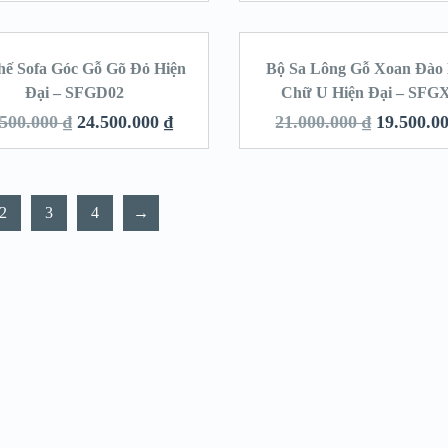
hế Sofa Góc Gỗ Gõ Đỏ Hiện
Bộ Sa Lông Gỗ Xoan Đào
SALE!
SA
Đại – SFGD02
Chữ U Hiện Đại – SFG
.500.000
₫
24.500.000
₫
21.000.000
₫
19.500.0
2
3
4
→