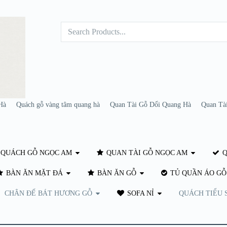
Hà
Quách gỗ vàng tâm quang hà
Quan Tài Gỗ Dổi Quang Hà
Quan Tà
QUÁCH GỖ NGỌC AM
QUAN TÀI GỖ NGỌC AM
Q
BÀN ĂN MẶT ĐÁ
BÀN ĂN GỖ
TỦ QUẦN ÁO GỖ
CHÂN ĐẾ BÁT HƯƠNG GỖ
SOFA NỈ
QUÁCH TIỂU 