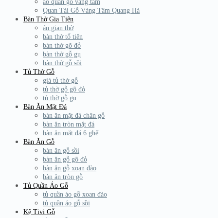
áo quan gỗ vàng tâm
Quan Tài Gỗ Vàng Tâm Quang Hà
Bàn Thờ Gia Tiên
án gian thờ
bàn thờ tổ tiên
bàn thờ gõ đỏ
bàn thờ gỗ gụ
bàn thờ gỗ sồi
Tủ Thờ Gỗ
giá tủ thờ gỗ
tủ thờ gỗ gõ đỏ
tủ thờ gỗ gụ
Bàn Ăn Mặt Đá
bàn ăn mặt đá chân gỗ
bàn ăn tròn mặt đá
bàn ăn mặt đá 6 ghế
Bàn Ăn Gỗ
bàn ăn gỗ sồi
bàn ăn gỗ gõ đỏ
bàn ăn gỗ xoan đào
bàn ăn tròn gỗ
Tủ Quần Áo Gỗ
tủ quần áo gỗ xoan đào
tủ quần áo gỗ sồi
Kệ Tivi Gỗ