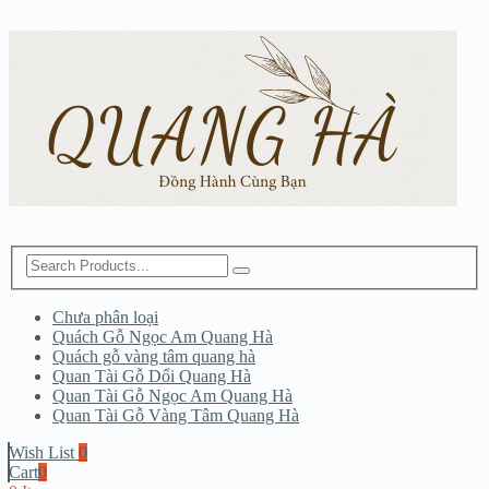
Chưa phân loại
Quách Gỗ Ngọc Am Quang Hà
Quách gỗ vàng tâm quang hà
Quan Tài Gỗ Dổi Quang Hà
Quan Tài Gỗ Ngọc Am Quang Hà
Quan Tài Gỗ Vàng Tâm Quang Hà
Wish List
0
Cart
0