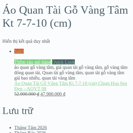
Áo Quan Tài Gỗ Vàng Tâm
Kt 7-7-10 (cm)
Hiển thị kết quả duy nhất
Sale!
Thêm vào giỏ hàng
Quick Look
áo quan gỗ vàng tâm
,
giá quan tài gỗ vàng tâm
,
gỗ vàng tâm
đóng quan tài
,
Quan tài gỗ vàng tâm
,
quan tài gỗ vàng tâm
giá bao nhiều
,
quan tài vàng tâm
Áo Quan Tài Gỗ Vàng Tâm Kt 7-7-10 (cm) Chạm Hoa Sen
Đẹp – AQVT 08
52.000.000
₫
47.900.000
₫
Lưu trữ
Tháng Tám 2026
Tháng Bảy 2026