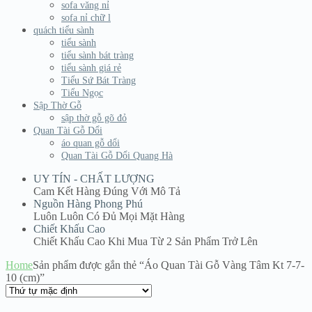
sofa văng nỉ
sofa nỉ chữ l
quách tiểu sành
tiểu sành
tiểu sành bát tràng
tiểu sành giá rẻ
Tiểu Sứ Bát Tràng
Tiểu Ngọc
Sập Thờ Gỗ
sập thờ gỗ gõ đỏ
Quan Tài Gỗ Dổi
áo quan gỗ dổi
Quan Tài Gỗ Dổi Quang Hà
UY TÍN - CHẤT LƯỢNG
Cam Kết Hàng Đúng Với Mô Tả
Nguồn Hàng Phong Phú
Luôn Luôn Có Đủ Mọi Mặt Hàng
Chiết Khấu Cao
Chiết Khấu Cao Khi Mua Từ 2 Sản Phẩm Trở Lên
Home
Sản phẩm được gắn thẻ “Áo Quan Tài Gỗ Vàng Tâm Kt 7-7-
10 (cm)”