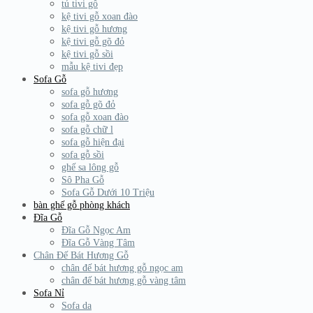
tủ tivi gỗ
kệ tivi gỗ xoan đào
kệ tivi gỗ hương
kệ tivi gỗ gõ đỏ
kệ tivi gỗ sồi
mẫu kệ tivi đẹp
Sofa Gỗ
sofa gỗ hương
sofa gỗ gõ đỏ
sofa gỗ xoan đào
sofa gỗ chữ l
sofa gỗ hiện đại
sofa gỗ sồi
ghế sa lông gỗ
Sô Pha Gỗ
Sofa Gỗ Dưới 10 Triệu
bàn ghế gỗ phòng khách
Đĩa Gỗ
Đĩa Gỗ Ngọc Am
Đĩa Gỗ Vàng Tâm
Chân Đế Bát Hương Gỗ
chân đế bát hương gỗ ngọc am
chân đế bát hương gỗ vàng tâm
Sofa Nỉ
Sofa da