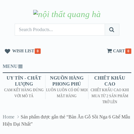
WISH LIST
CART
0
0
MENU
UY TÍN - CHẤT
NGUỒN HÀNG
CHIẾT KHẤU
LƯỢNG
PHONG PHÚ
CAO
CAM KẾT HÀNG ĐÚNG
LUÔN LUÔN CÓ ĐỦ MỌI
CHIẾT KHẤU CAO KHI
VỚI MÔ TẢ
MẶT HÀNG
MUA TỪ 2 SẢN PHẨM
TRỞ LÊN
Home
Sản phẩm được gắn thẻ “Bàn Ăn Gỗ Sồi Nga 6 Ghế Mẫu
Hiện Đại Nhất”