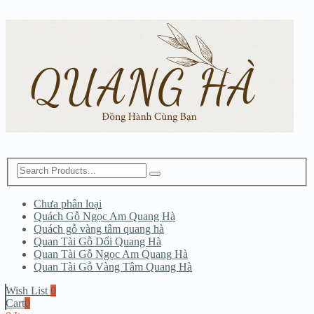
Chưa phân loại
Quách Gỗ Ngọc Am Quang Hà
Quách gỗ vàng tâm quang hà
Quan Tài Gỗ Dổi Quang Hà
Quan Tài Gỗ Ngọc Am Quang Hà
Quan Tài Gỗ Vàng Tâm Quang Hà
Wish List
0
Cart
0