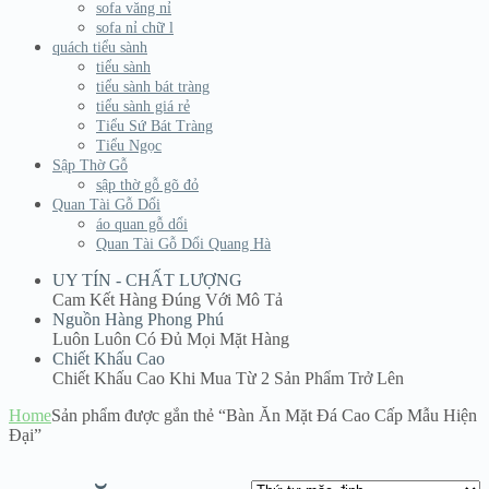
sofa văng nỉ
sofa nỉ chữ l
quách tiểu sành
tiểu sành
tiểu sành bát tràng
tiểu sành giá rẻ
Tiểu Sứ Bát Tràng
Tiểu Ngọc
Sập Thờ Gỗ
sập thờ gỗ gõ đỏ
Quan Tài Gỗ Dổi
áo quan gỗ dổi
Quan Tài Gỗ Dổi Quang Hà
UY TÍN - CHẤT LƯỢNG
Cam Kết Hàng Đúng Với Mô Tả
Nguồn Hàng Phong Phú
Luôn Luôn Có Đủ Mọi Mặt Hàng
Chiết Khấu Cao
Chiết Khấu Cao Khi Mua Từ 2 Sản Phẩm Trở Lên
Home
Sản phẩm được gắn thẻ “Bàn Ăn Mặt Đá Cao Cấp Mẫu Hiện
Đại”