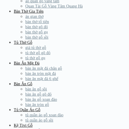
áo quan gỗ vàng tâm
Quan Tài Gỗ Vàng Tâm Quang Hà
Bàn Thờ Gia Tiên
án gian thờ
bàn thờ tổ tiên
bàn thờ gõ đỏ
bàn thờ gỗ gụ
bàn thờ gỗ sồi
Tủ Thờ Gỗ
giá tủ thờ gỗ
tủ thờ gỗ gõ đỏ
tủ thờ gỗ gụ
Bàn Ăn Mặt Đá
bàn ăn mặt đá chân gỗ
bàn ăn tròn mặt đá
bàn ăn mặt đá 6 ghế
Bàn Ăn Gỗ
bàn ăn gỗ sồi
bàn ăn gỗ gõ đỏ
bàn ăn gỗ xoan đào
bàn ăn tròn gỗ
Tủ Quần Áo Gỗ
tủ quần áo gỗ xoan đào
tủ quần áo gỗ sồi
Kệ Tivi Gỗ