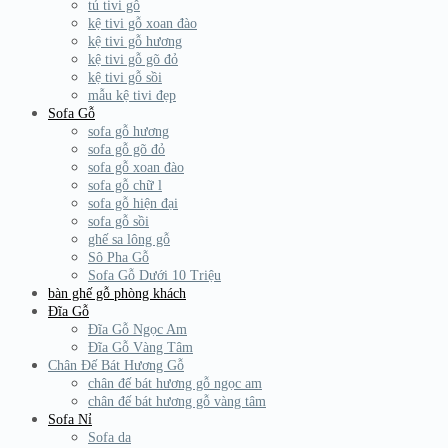
tủ tivi gỗ
kệ tivi gỗ xoan đào
kệ tivi gỗ hương
kệ tivi gỗ gõ đỏ
kệ tivi gỗ sồi
mẫu kệ tivi đẹp
Sofa Gỗ
sofa gỗ hương
sofa gỗ gõ đỏ
sofa gỗ xoan đào
sofa gỗ chữ l
sofa gỗ hiện đại
sofa gỗ sồi
ghế sa lông gỗ
Sô Pha Gỗ
Sofa Gỗ Dưới 10 Triệu
bàn ghế gỗ phòng khách
Đĩa Gỗ
Đĩa Gỗ Ngọc Am
Đĩa Gỗ Vàng Tâm
Chân Đế Bát Hương Gỗ
chân đế bát hương gỗ ngọc am
chân đế bát hương gỗ vàng tâm
Sofa Nỉ
Sofa da