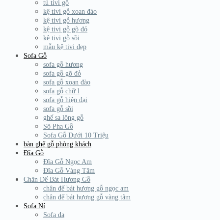
tủ tivi gỗ
kệ tivi gỗ xoan đào
kệ tivi gỗ hương
kệ tivi gỗ gõ đỏ
kệ tivi gỗ sồi
mẫu kệ tivi đẹp
Sofa Gỗ
sofa gỗ hương
sofa gỗ gõ đỏ
sofa gỗ xoan đào
sofa gỗ chữ l
sofa gỗ hiện đại
sofa gỗ sồi
ghế sa lông gỗ
Sô Pha Gỗ
Sofa Gỗ Dưới 10 Triệu
bàn ghế gỗ phòng khách
Đĩa Gỗ
Đĩa Gỗ Ngọc Am
Đĩa Gỗ Vàng Tâm
Chân Đế Bát Hương Gỗ
chân đế bát hương gỗ ngọc am
chân đế bát hương gỗ vàng tâm
Sofa Nỉ
Sofa da