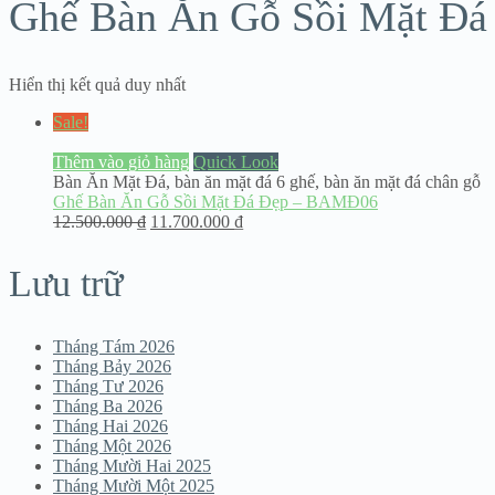
Ghế Bàn Ăn Gỗ Sồi Mặt Đá
Hiển thị kết quả duy nhất
Sale!
Thêm vào giỏ hàng
Quick Look
Bàn Ăn Mặt Đá
,
bàn ăn mặt đá 6 ghế
,
bàn ăn mặt đá chân gỗ
Ghế Bàn Ăn Gỗ Sồi Mặt Đá Đẹp – BAMĐ06
12.500.000
₫
11.700.000
₫
Lưu trữ
Tháng Tám 2026
Tháng Bảy 2026
Tháng Tư 2026
Tháng Ba 2026
Tháng Hai 2026
Tháng Một 2026
Tháng Mười Hai 2025
Tháng Mười Một 2025