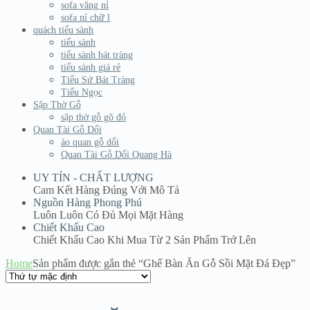
sofa văng nỉ
sofa nỉ chữ l
quách tiểu sành
tiểu sành
tiểu sành bát tràng
tiểu sành giá rẻ
Tiểu Sứ Bát Tràng
Tiểu Ngọc
Sập Thờ Gỗ
sập thờ gỗ gõ đỏ
Quan Tài Gỗ Dổi
áo quan gỗ dổi
Quan Tài Gỗ Dổi Quang Hà
UY TÍN - CHẤT LƯỢNG
Cam Kết Hàng Đúng Với Mô Tả
Nguồn Hàng Phong Phú
Luôn Luôn Có Đủ Mọi Mặt Hàng
Chiết Khấu Cao
Chiết Khấu Cao Khi Mua Từ 2 Sản Phẩm Trở Lên
Home
Sản phẩm được gắn thẻ “Ghế Bàn Ăn Gỗ Sồi Mặt Đá Đẹp”