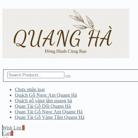
Chưa phân loại
Quách Gỗ Ngọc Am Quang Hà
Quách gỗ vàng tâm quang hà
Quan Tài Gỗ Dổi Quang Hà
Quan Tài Gỗ Ngọc Am Quang Hà
Quan Tài Gỗ Vàng Tâm Quang Hà
Wish List
0
Cart
0