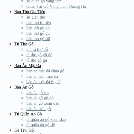
áo quan gỗ vàng tâm
Quan Tài Gỗ Vàng Tâm Quang Hà
Bàn Thờ Gia Tiên
án gian thờ
bàn thờ tổ tiên
bàn thờ gõ đỏ
bàn thờ gỗ gụ
bàn thờ gỗ sồi
Tủ Thờ Gỗ
giá tủ thờ gỗ
tủ thờ gỗ gõ đỏ
tủ thờ gỗ gụ
Bàn Ăn Mặt Đá
bàn ăn mặt đá chân gỗ
bàn ăn tròn mặt đá
bàn ăn mặt đá 6 ghế
Bàn Ăn Gỗ
bàn ăn gỗ sồi
bàn ăn gỗ gõ đỏ
bàn ăn gỗ xoan đào
bàn ăn tròn gỗ
Tủ Quần Áo Gỗ
tủ quần áo gỗ xoan đào
tủ quần áo gỗ sồi
Kệ Tivi Gỗ