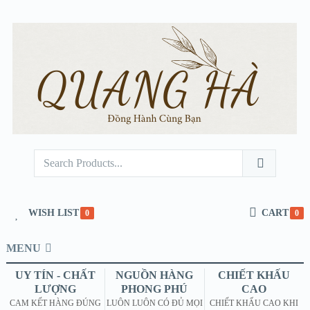
WISH LIST
CART
0
0
MENU
UY TÍN - CHẤT
NGUỒN HÀNG
CHIẾT KHẤU
LƯỢNG
PHONG PHÚ
CAO
CAM KẾT HÀNG ĐÚNG
LUÔN LUÔN CÓ ĐỦ MỌI
CHIẾT KHẤU CAO KHI