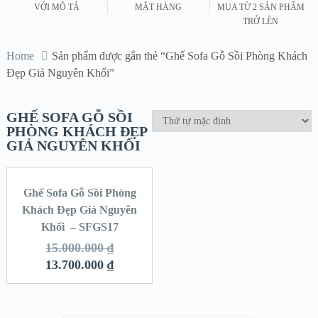
VỚI MÔ TẢ
MẶT HÀNG
MUA TỪ 2 SẢN PHẨM
TRỞ LÊN
Home
Sản phẩm được gắn thẻ “Ghế Sofa Gỗ Sồi Phòng Khách
Đẹp Giả Nguyên Khối”
GHẾ SOFA GỖ SỒI
PHÒNG KHÁCH ĐẸP
GIẢ NGUYÊN KHỐI
Ghế Sofa Gỗ Sồi Phòng
SALE!
Khách Đẹp Giả Nguyên
Khối – SFGS17
15.000.000
₫
13.700.000
₫