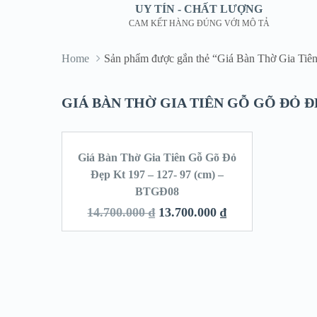
UY TÍN - CHẤT LƯỢNG
CAM KẾT HÀNG ĐÚNG VỚI MÔ TẢ
Home
Sản phẩm được gắn thẻ “Giá Bàn Thờ Gia Tiê
GIÁ BÀN THỜ GIA TIÊN GỖ GÕ ĐỎ ĐẸP
Giá Bàn Thờ Gia Tiên Gỗ Gõ Đỏ
SALE!
Đẹp Kt 197 – 127- 97 (cm) –
BTGĐ08
14.700.000
₫
13.700.000
₫