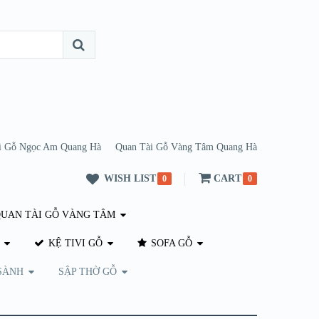
i Gỗ Ngọc Am Quang Hà
Quan Tài Gỗ Vàng Tâm Quang Hà
WISH LIST
CART
0
0
UAN TÀI GỖ VÀNG TÂM
KỆ TIVI GỖ
SOFA GỖ
SÀNH
SẬP THỜ GỖ