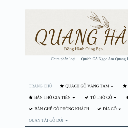
Chưa phân loại
Quách Gỗ Ngọc Am Quang 
TRANG CHỦ
QUÁCH GỖ VÀNG TÂM
BÀN THỜ GIA TIÊN
TỦ THỜ GỖ
BÀN GHẾ GỖ PHÒNG KHÁCH
ĐĨA GỖ
QUAN TÀI GỖ DỔI