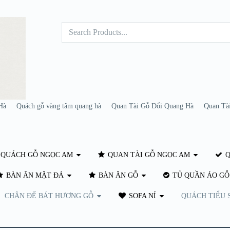
Hà
Quách gỗ vàng tâm quang hà
Quan Tài Gỗ Dổi Quang Hà
Quan Tà
QUÁCH GỖ NGỌC AM
QUAN TÀI GỖ NGỌC AM
Q
BÀN ĂN MẶT ĐÁ
BÀN ĂN GỖ
TỦ QUẦN ÁO GỖ
CHÂN ĐẾ BÁT HƯƠNG GỖ
SOFA NỈ
QUÁCH TIỂU 