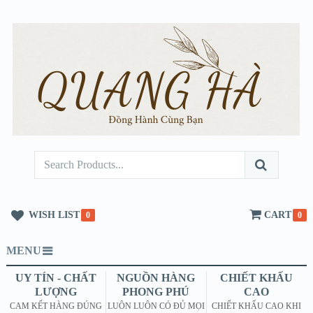
WISH LIST
CART
0
0
MENU
UY TÍN - CHẤT
NGUỒN HÀNG
CHIẾT KHẤU
LƯỢNG
PHONG PHÚ
CAO
CAM KẾT HÀNG ĐÚNG
LUÔN LUÔN CÓ ĐỦ MỌI
CHIẾT KHẤU CAO KHI