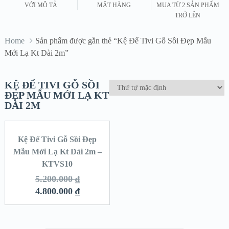
VỚI MÔ TẢ
MẶT HÀNG
MUA TỪ 2 SẢN PHẨM
TRỞ LÊN
Home
Sản phẩm được gắn thẻ “Kệ Để Tivi Gỗ Sồi Đẹp Mẫu
Mới Lạ Kt Dài 2m”
KỆ ĐỂ TIVI GỖ SỒI
ĐẸP MẪU MỚI LẠ KT
DÀI 2M
Kệ Để Tivi Gỗ Sồi Đẹp
SALE!
Mẫu Mới Lạ Kt Dài 2m –
KTVS10
5.200.000
₫
4.800.000
₫