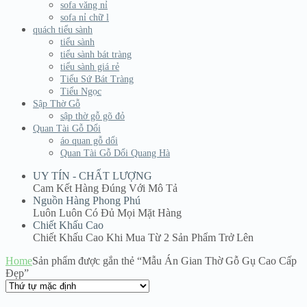
sofa văng nỉ
sofa nỉ chữ l
quách tiểu sành
tiểu sành
tiểu sành bát tràng
tiểu sành giá rẻ
Tiểu Sứ Bát Tràng
Tiểu Ngọc
Sập Thờ Gỗ
sập thờ gỗ gõ đỏ
Quan Tài Gỗ Dổi
áo quan gỗ dổi
Quan Tài Gỗ Dổi Quang Hà
UY TÍN - CHẤT LƯỢNG
Cam Kết Hàng Đúng Với Mô Tả
Nguồn Hàng Phong Phú
Luôn Luôn Có Đủ Mọi Mặt Hàng
Chiết Khấu Cao
Chiết Khấu Cao Khi Mua Từ 2 Sản Phẩm Trở Lên
Home
Sản phẩm được gắn thẻ “Mẫu Án Gian Thờ Gỗ Gụ Cao Cấp
Đẹp”