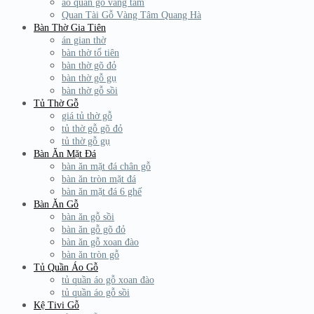
áo quan gỗ vàng tâm
Quan Tài Gỗ Vàng Tâm Quang Hà
Bàn Thờ Gia Tiên
án gian thờ
bàn thờ tổ tiên
bàn thờ gõ đỏ
bàn thờ gỗ gụ
bàn thờ gỗ sồi
Tủ Thờ Gỗ
giá tủ thờ gỗ
tủ thờ gỗ gõ đỏ
tủ thờ gỗ gụ
Bàn Ăn Mặt Đá
bàn ăn mặt đá chân gỗ
bàn ăn tròn mặt đá
bàn ăn mặt đá 6 ghế
Bàn Ăn Gỗ
bàn ăn gỗ sồi
bàn ăn gỗ gõ đỏ
bàn ăn gỗ xoan đào
bàn ăn tròn gỗ
Tủ Quần Áo Gỗ
tủ quần áo gỗ xoan đào
tủ quần áo gỗ sồi
Kệ Tivi Gỗ