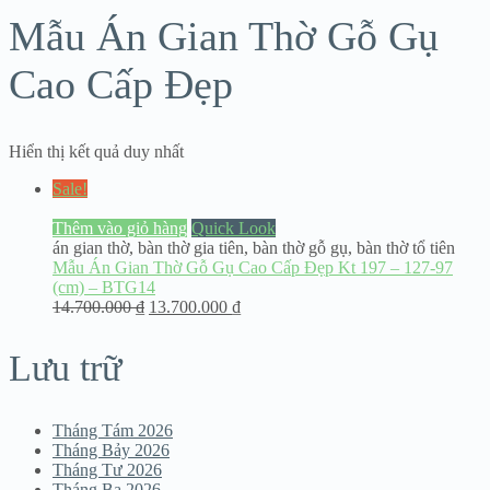
Mẫu Án Gian Thờ Gỗ Gụ
Cao Cấp Đẹp
Hiển thị kết quả duy nhất
Sale!
Thêm vào giỏ hàng
Quick Look
án gian thờ
,
bàn thờ gia tiên
,
bàn thờ gỗ gụ
,
bàn thờ tổ tiên
Mẫu Án Gian Thờ Gỗ Gụ Cao Cấp Đẹp Kt 197 – 127-97
(cm) – BTG14
14.700.000
₫
13.700.000
₫
Lưu trữ
Tháng Tám 2026
Tháng Bảy 2026
Tháng Tư 2026
Tháng Ba 2026