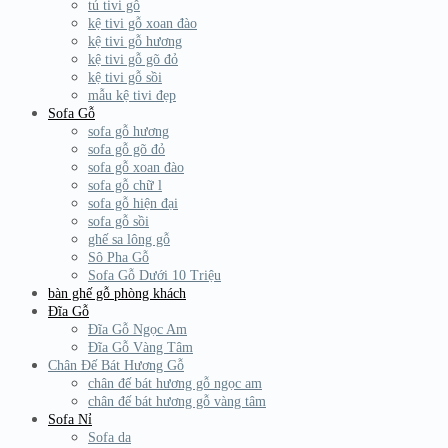
tủ tivi gỗ
kệ tivi gỗ xoan đào
kệ tivi gỗ hương
kệ tivi gỗ gõ đỏ
kệ tivi gỗ sồi
mẫu kệ tivi đẹp
Sofa Gỗ
sofa gỗ hương
sofa gỗ gõ đỏ
sofa gỗ xoan đào
sofa gỗ chữ l
sofa gỗ hiện đại
sofa gỗ sồi
ghế sa lông gỗ
Sô Pha Gỗ
Sofa Gỗ Dưới 10 Triệu
bàn ghế gỗ phòng khách
Đĩa Gỗ
Đĩa Gỗ Ngọc Am
Đĩa Gỗ Vàng Tâm
Chân Đế Bát Hương Gỗ
chân đế bát hương gỗ ngọc am
chân đế bát hương gỗ vàng tâm
Sofa Nỉ
Sofa da