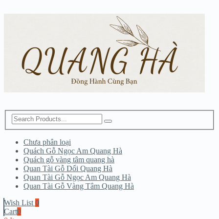
Chưa phân loại
Quách Gỗ Ngọc Am Quang Hà
Quách gỗ vàng tâm quang hà
Quan Tài Gỗ Dổi Quang Hà
Quan Tài Gỗ Ngọc Am Quang Hà
Quan Tài Gỗ Vàng Tâm Quang Hà
Wish List
0
Cart
0