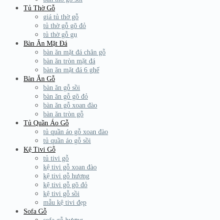
Tủ Thờ Gỗ
giá tủ thờ gỗ
tủ thờ gỗ gõ đỏ
tủ thờ gỗ gụ
Bàn Ăn Mặt Đá
bàn ăn mặt đá chân gỗ
bàn ăn tròn mặt đá
bàn ăn mặt đá 6 ghế
Bàn Ăn Gỗ
bàn ăn gỗ sồi
bàn ăn gỗ gõ đỏ
bàn ăn gỗ xoan đào
bàn ăn tròn gỗ
Tủ Quần Áo Gỗ
tủ quần áo gỗ xoan đào
tủ quần áo gỗ sồi
Kệ Tivi Gỗ
tủ tivi gỗ
kệ tivi gỗ xoan đào
kệ tivi gỗ hương
kệ tivi gỗ gõ đỏ
kệ tivi gỗ sồi
mẫu kệ tivi đẹp
Sofa Gỗ