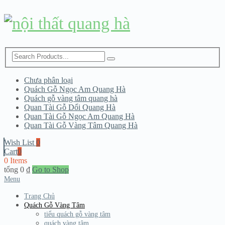
Chưa phân loại
Quách Gỗ Ngọc Am Quang Hà
Quách gỗ vàng tâm quang hà
Quan Tài Gỗ Dổi Quang Hà
Quan Tài Gỗ Ngọc Am Quang Hà
Quan Tài Gỗ Vàng Tâm Quang Hà
Wish List
0
Cart
0
0 Items
tổng
0
₫
Go to Shop
Menu
Trang Chủ
Quách Gỗ Vàng Tâm
tiểu quách gỗ vàng tâm
quách vàng tâm