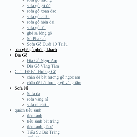
sofa gỗ hương
sofa gỗ gõ đỏ
sofa gỗ xoan đào
sofa gỗ chữ l
sofa gỗ hiện đại
sofa gỗ sồi
ghế sa lông gỗ
Sô Pha Gỗ
Sofa Gỗ Dưới 10 Triệu
bàn ghế gỗ phòng khách
Đĩa Gỗ
Đĩa Gỗ Ngọc Am
Đĩa Gỗ Vàng Tâm
Chân Đế Bát Hương Gỗ
chân đế bát hương gỗ ngọc am
chân đế bát hương gỗ vàng tâm
Sofa Nỉ
Sofa da
sofa văng nỉ
sofa nỉ chữ l
quách tiểu sành
tiểu sành
tiểu sành bát tràng
tiểu sành giá rẻ
Tiểu Sứ Bát Tràng