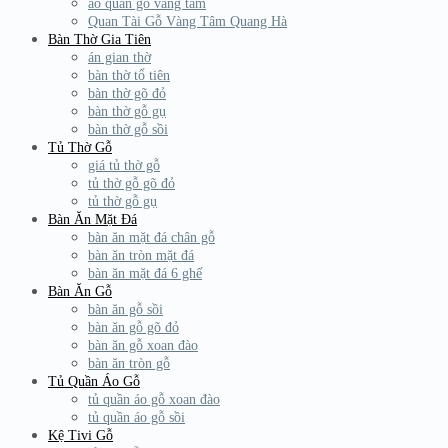
áo quan gỗ vàng tâm
Quan Tài Gỗ Vàng Tâm Quang Hà
Bàn Thờ Gia Tiên
án gian thờ
bàn thờ tổ tiên
bàn thờ gõ đỏ
bàn thờ gỗ gụ
bàn thờ gỗ sồi
Tủ Thờ Gỗ
giá tủ thờ gỗ
tủ thờ gỗ gõ đỏ
tủ thờ gỗ gụ
Bàn Ăn Mặt Đá
bàn ăn mặt đá chân gỗ
bàn ăn tròn mặt đá
bàn ăn mặt đá 6 ghế
Bàn Ăn Gỗ
bàn ăn gỗ sồi
bàn ăn gỗ gõ đỏ
bàn ăn gỗ xoan đào
bàn ăn tròn gỗ
Tủ Quần Áo Gỗ
tủ quần áo gỗ xoan đào
tủ quần áo gỗ sồi
Kệ Tivi Gỗ