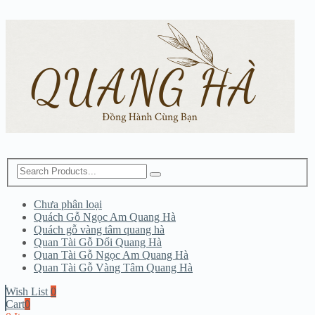
Chưa phân loại
Quách Gỗ Ngọc Am Quang Hà
Quách gỗ vàng tâm quang hà
Quan Tài Gỗ Dổi Quang Hà
Quan Tài Gỗ Ngọc Am Quang Hà
Quan Tài Gỗ Vàng Tâm Quang Hà
Wish List
0
Cart
0