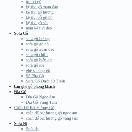
tủ tivi gỗ
kệ tivi gỗ xoan đào
kệ tivi gỗ hương
kệ tivi gỗ gõ đỏ
kệ tivi gỗ sồi
mẫu kệ tivi đẹp
Sofa Gỗ
sofa gỗ hương
sofa gỗ gõ đỏ
sofa gỗ xoan đào
sofa gỗ chữ l
sofa gỗ hiện đại
sofa gỗ sồi
ghế sa lông gỗ
Sô Pha Gỗ
Sofa Gỗ Dưới 10 Triệu
bàn ghế gỗ phòng khách
Đĩa Gỗ
Đĩa Gỗ Ngọc Am
Đĩa Gỗ Vàng Tâm
Chân Đế Bát Hương Gỗ
chân đế bát hương gỗ ngọc am
chân đế bát hương gỗ vàng tâm
Sofa Nỉ
Sofa da