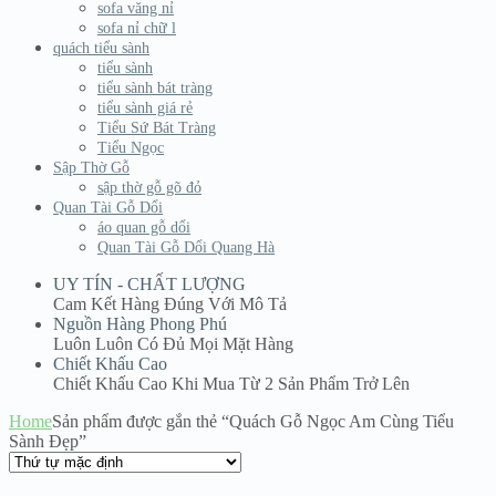
sofa văng nỉ
sofa nỉ chữ l
quách tiểu sành
tiểu sành
tiểu sành bát tràng
tiểu sành giá rẻ
Tiểu Sứ Bát Tràng
Tiểu Ngọc
Sập Thờ Gỗ
sập thờ gỗ gõ đỏ
Quan Tài Gỗ Dổi
áo quan gỗ dổi
Quan Tài Gỗ Dổi Quang Hà
UY TÍN - CHẤT LƯỢNG
Cam Kết Hàng Đúng Với Mô Tả
Nguồn Hàng Phong Phú
Luôn Luôn Có Đủ Mọi Mặt Hàng
Chiết Khấu Cao
Chiết Khấu Cao Khi Mua Từ 2 Sản Phẩm Trở Lên
Home
Sản phẩm được gắn thẻ “Quách Gỗ Ngọc Am Cùng Tiểu
Sành Đẹp”