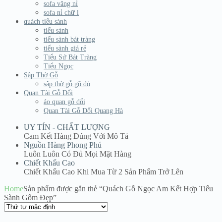
sofa văng nỉ
sofa nỉ chữ l
quách tiểu sành
tiểu sành
tiểu sành bát tràng
tiểu sành giá rẻ
Tiểu Sứ Bát Tràng
Tiểu Ngọc
Sập Thờ Gỗ
sập thờ gỗ gõ đỏ
Quan Tài Gỗ Dổi
áo quan gỗ dổi
Quan Tài Gỗ Dổi Quang Hà
UY TÍN - CHẤT LƯỢNG
Cam Kết Hàng Đúng Với Mô Tả
Nguồn Hàng Phong Phú
Luôn Luôn Có Đủ Mọi Mặt Hàng
Chiết Khấu Cao
Chiết Khấu Cao Khi Mua Từ 2 Sản Phẩm Trở Lên
Home
Sản phẩm được gắn thẻ “Quách Gỗ Ngọc Am Kết Hợp Tiểu
Sành Gốm Đẹp”