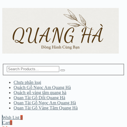
Chưa phân loại
Quách Gỗ Ngọc Am Quang Hà
Quách gỗ vàng tâm quang hà
Quan Tài Gỗ Dổi Quang Hà
Quan Tài Gỗ Ngọc Am Quang Hà
Quan Tài Gỗ Vàng Tâm Quang Hà
Wish List
0
Cart
0