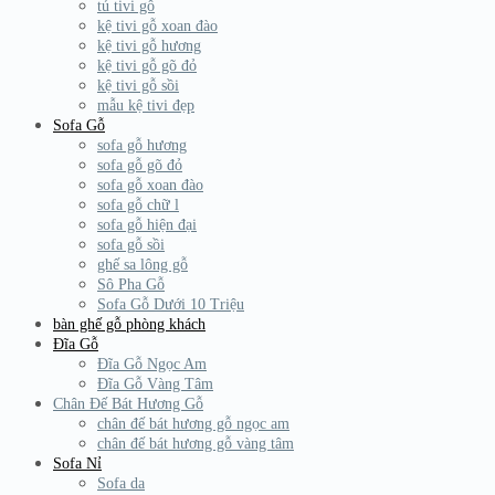
tủ tivi gỗ
kệ tivi gỗ xoan đào
kệ tivi gỗ hương
kệ tivi gỗ gõ đỏ
kệ tivi gỗ sồi
mẫu kệ tivi đẹp
Sofa Gỗ
sofa gỗ hương
sofa gỗ gõ đỏ
sofa gỗ xoan đào
sofa gỗ chữ l
sofa gỗ hiện đại
sofa gỗ sồi
ghế sa lông gỗ
Sô Pha Gỗ
Sofa Gỗ Dưới 10 Triệu
bàn ghế gỗ phòng khách
Đĩa Gỗ
Đĩa Gỗ Ngọc Am
Đĩa Gỗ Vàng Tâm
Chân Đế Bát Hương Gỗ
chân đế bát hương gỗ ngọc am
chân đế bát hương gỗ vàng tâm
Sofa Nỉ
Sofa da