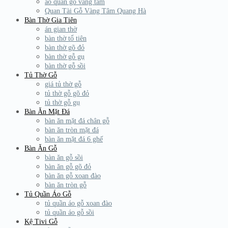
áo quan gỗ vàng tâm
Quan Tài Gỗ Vàng Tâm Quang Hà
Bàn Thờ Gia Tiên
án gian thờ
bàn thờ tổ tiên
bàn thờ gõ đỏ
bàn thờ gỗ gụ
bàn thờ gỗ sồi
Tủ Thờ Gỗ
giá tủ thờ gỗ
tủ thờ gỗ gõ đỏ
tủ thờ gỗ gụ
Bàn Ăn Mặt Đá
bàn ăn mặt đá chân gỗ
bàn ăn tròn mặt đá
bàn ăn mặt đá 6 ghế
Bàn Ăn Gỗ
bàn ăn gỗ sồi
bàn ăn gỗ gõ đỏ
bàn ăn gỗ xoan đào
bàn ăn tròn gỗ
Tủ Quần Áo Gỗ
tủ quần áo gỗ xoan đào
tủ quần áo gỗ sồi
Kệ Tivi Gỗ