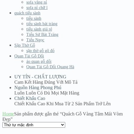
sofa văng nỉ
sofa nỉ chữ l
quách tiểu sành
tiểu sành
tiểu sành bát tràng
tiểu sành giá rẻ
Tiểu Sứ Bát Tràng
Tiểu Ngọc
Sập Thờ Gỗ
sập thờ gỗ gõ đỏ
Quan Tài Gỗ Dổi
áo quan gỗ dổi
Quan Tài Gỗ Dổi Quang Hà
UY TÍN - CHẤT LƯỢNG
Cam Kết Hàng Đúng Với Mô Tả
Nguồn Hàng Phong Phú
Luôn Luôn Có Đủ Mọi Mặt Hàng
Chiết Khấu Cao
Chiết Khấu Cao Khi Mua Từ 2 Sản Phẩm Trở Lên
Home
Sản phẩm được gắn thẻ “Quách Gỗ Vàng Tâm Mái Vòm
Đẹp”