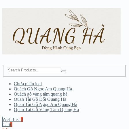
Chưa phân loại
Quách Gỗ Ngọc Am Quang Hà
Quách gỗ vàng tâm quang hà
Quan Tài Gỗ Dổi Quang Hà
Quan Tài Gỗ Ngọc Am Quang Hà
Quan Tài Gỗ Vàng Tâm Quang Hà
Wish List
0
Cart
0