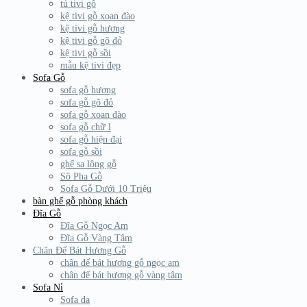
tủ tivi gỗ
kệ tivi gỗ xoan đào
kệ tivi gỗ hương
kệ tivi gỗ gõ đỏ
kệ tivi gỗ sồi
mẫu kệ tivi đẹp
Sofa Gỗ
sofa gỗ hương
sofa gỗ gõ đỏ
sofa gỗ xoan đào
sofa gỗ chữ l
sofa gỗ hiện đại
sofa gỗ sồi
ghế sa lông gỗ
Sô Pha Gỗ
Sofa Gỗ Dưới 10 Triệu
bàn ghế gỗ phòng khách
Đĩa Gỗ
Đĩa Gỗ Ngọc Am
Đĩa Gỗ Vàng Tâm
Chân Đế Bát Hương Gỗ
chân đế bát hương gỗ ngọc am
chân đế bát hương gỗ vàng tâm
Sofa Nỉ
Sofa da