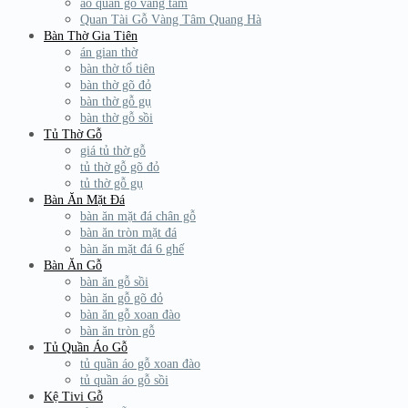
áo quan gỗ vàng tâm
Quan Tài Gỗ Vàng Tâm Quang Hà
Bàn Thờ Gia Tiên
án gian thờ
bàn thờ tổ tiên
bàn thờ gõ đỏ
bàn thờ gỗ gụ
bàn thờ gỗ sồi
Tủ Thờ Gỗ
giá tủ thờ gỗ
tủ thờ gỗ gõ đỏ
tủ thờ gỗ gụ
Bàn Ăn Mặt Đá
bàn ăn mặt đá chân gỗ
bàn ăn tròn mặt đá
bàn ăn mặt đá 6 ghế
Bàn Ăn Gỗ
bàn ăn gỗ sồi
bàn ăn gỗ gõ đỏ
bàn ăn gỗ xoan đào
bàn ăn tròn gỗ
Tủ Quần Áo Gỗ
tủ quần áo gỗ xoan đào
tủ quần áo gỗ sồi
Kệ Tivi Gỗ