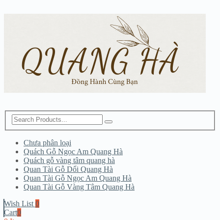
Chưa phân loại
Quách Gỗ Ngọc Am Quang Hà
Quách gỗ vàng tâm quang hà
Quan Tài Gỗ Dổi Quang Hà
Quan Tài Gỗ Ngọc Am Quang Hà
Quan Tài Gỗ Vàng Tâm Quang Hà
Wish List
0
Cart
0