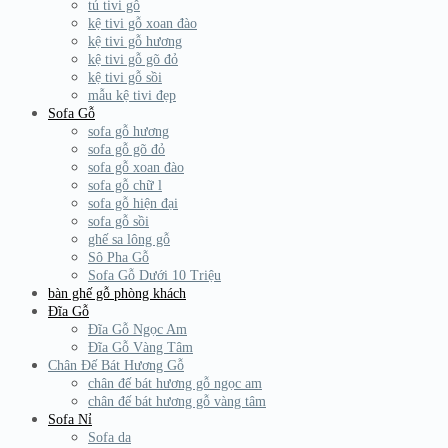
tủ tivi gỗ
kệ tivi gỗ xoan đào
kệ tivi gỗ hương
kệ tivi gỗ gõ đỏ
kệ tivi gỗ sồi
mẫu kệ tivi đẹp
Sofa Gỗ
sofa gỗ hương
sofa gỗ gõ đỏ
sofa gỗ xoan đào
sofa gỗ chữ l
sofa gỗ hiện đại
sofa gỗ sồi
ghế sa lông gỗ
Sô Pha Gỗ
Sofa Gỗ Dưới 10 Triệu
bàn ghế gỗ phòng khách
Đĩa Gỗ
Đĩa Gỗ Ngọc Am
Đĩa Gỗ Vàng Tâm
Chân Đế Bát Hương Gỗ
chân đế bát hương gỗ ngọc am
chân đế bát hương gỗ vàng tâm
Sofa Nỉ
Sofa da