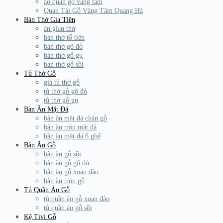
áo quan gỗ vàng tâm
Quan Tài Gỗ Vàng Tâm Quang Hà
Bàn Thờ Gia Tiên
án gian thờ
bàn thờ tổ tiên
bàn thờ gõ đỏ
bàn thờ gỗ gụ
bàn thờ gỗ sồi
Tủ Thờ Gỗ
giá tủ thờ gỗ
tủ thờ gỗ gõ đỏ
tủ thờ gỗ gụ
Bàn Ăn Mặt Đá
bàn ăn mặt đá chân gỗ
bàn ăn tròn mặt đá
bàn ăn mặt đá 6 ghế
Bàn Ăn Gỗ
bàn ăn gỗ sồi
bàn ăn gỗ gõ đỏ
bàn ăn gỗ xoan đào
bàn ăn tròn gỗ
Tủ Quần Áo Gỗ
tủ quần áo gỗ xoan đào
tủ quần áo gỗ sồi
Kệ Tivi Gỗ