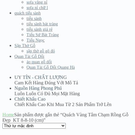
sofa văng nỉ
sofa nỉ chữ l
quách tiểu sành
tiểu sành
tiểu sành bát tràng
tiểu sành giá rẻ
Tiểu Sứ Bát Tràng
Tiểu Ngọc
Sập Thờ Gỗ
sập thờ gỗ gõ đỏ
Quan Tài Gỗ Dổi
áo quan gỗ dổi
Quan Tài Gỗ Dổi Quang Hà
UY TÍN - CHẤT LƯỢNG
Cam Kết Hàng Đúng Với Mô Tả
Nguồn Hàng Phong Phú
Luôn Luôn Có Đủ Mọi Mặt Hàng
Chiết Khấu Cao
Chiết Khấu Cao Khi Mua Từ 2 Sản Phẩm Trở Lên
Home
Sản phẩm được gắn thẻ “Quách Vàng Tâm Chạm Rồng Gỗ
Đẹp KT 8-8-10 (cm)”