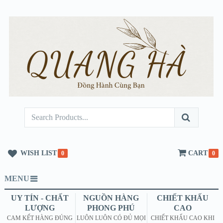
WISH LIST
CART
0
0
MENU
UY TÍN - CHẤT
NGUỒN HÀNG
CHIẾT KHẤU
LƯỢNG
PHONG PHÚ
CAO
CAM KẾT HÀNG ĐÚNG
LUÔN LUÔN CÓ ĐỦ MỌI
CHIẾT KHẤU CAO KHI