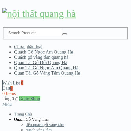
Chưa phân loại
Quách Gỗ Ngọc Am Quang Hà
Quách gỗ vàng tâm quang hà
Quan Tài Gỗ Dổi Quang Hà
Quan Tài Gỗ Ngọc Am Quang Hà
Quan Tài Gỗ Vàng Tâm Quang Hà
Wish List
0
Cart
0
0 Items
tổng
0
₫
Go to Shop
Menu
Trang Chủ
Quách Gỗ Vàng Tâm
tiểu quách gỗ vàng tâm
quách vàng tâm