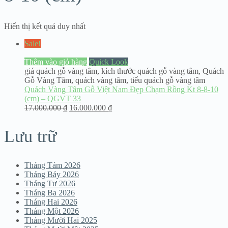
Hiển thị kết quả duy nhất
Sale!
Thêm vào giỏ hàng
Quick Look
giá quách gỗ vàng tâm
,
kích thước quách gỗ vàng tâm
,
Quách
Gỗ Vàng Tâm
,
quách vàng tâm
,
tiểu quách gỗ vàng tâm
Quách Vàng Tâm Gỗ Việt Nam Đẹp Chạm Rồng Kt 8-8-10
(cm) – QGVT 33
17.000.000
₫
16.000.000
₫
Lưu trữ
Tháng Tám 2026
Tháng Bảy 2026
Tháng Tư 2026
Tháng Ba 2026
Tháng Hai 2026
Tháng Một 2026
Tháng Mười Hai 2025