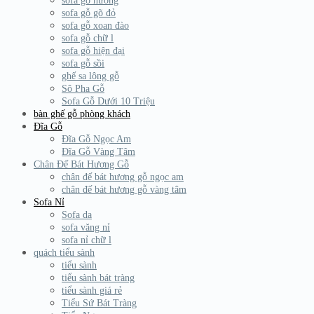
sofa gỗ hương
sofa gỗ gõ đỏ
sofa gỗ xoan đào
sofa gỗ chữ l
sofa gỗ hiện đại
sofa gỗ sồi
ghế sa lông gỗ
Sô Pha Gỗ
Sofa Gỗ Dưới 10 Triệu
bàn ghế gỗ phòng khách
Đĩa Gỗ
Đĩa Gỗ Ngọc Am
Đĩa Gỗ Vàng Tâm
Chân Đế Bát Hương Gỗ
chân đế bát hương gỗ ngọc am
chân đế bát hương gỗ vàng tâm
Sofa Nỉ
Sofa da
sofa văng nỉ
sofa nỉ chữ l
quách tiểu sành
tiểu sành
tiểu sành bát tràng
tiểu sành giá rẻ
Tiểu Sứ Bát Tràng