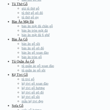
Tủ Thờ Gỗ
giá tủ thờ gỗ
tủ thờ gỗ gõ đỏ
tủ thờ gỗ gụ
Bàn Ăn Mặt Đá
bàn ăn mặt đá chân gỗ
bàn ăn tròn mặt đá
bàn ăn mặt đá 6 ghế
Bàn Ăn Gỗ
bàn ăn gỗ sồi
bàn ăn gỗ gõ đỏ
bàn ăn gỗ xoan đào
bàn ăn tròn gỗ
Tủ Quần Áo Gỗ
tủ quần áo gỗ xoan đào
tủ quần áo gỗ sồi
Kệ Tivi Gỗ
tủ tivi gỗ
kệ tivi gỗ xoan đào
kệ tivi gỗ hương
kệ tivi gỗ gõ đỏ
kệ tivi gỗ sồi
mẫu kệ tivi đẹp
Sofa Gỗ