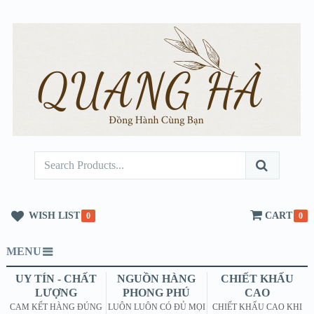
WISH LIST
CART
0
0
MENU
UY TÍN - CHẤT
NGUỒN HÀNG
CHIẾT KHẤU
LƯỢNG
PHONG PHÚ
CAO
CAM KẾT HÀNG ĐÚNG
LUÔN LUÔN CÓ ĐỦ MỌI
CHIẾT KHẤU CAO KHI