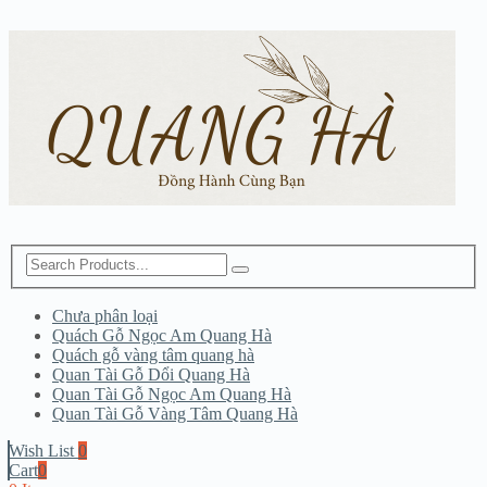
Chưa phân loại
Quách Gỗ Ngọc Am Quang Hà
Quách gỗ vàng tâm quang hà
Quan Tài Gỗ Dổi Quang Hà
Quan Tài Gỗ Ngọc Am Quang Hà
Quan Tài Gỗ Vàng Tâm Quang Hà
Wish List
0
Cart
0