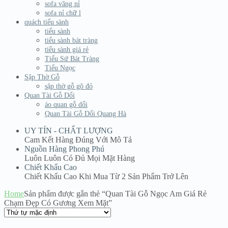
sofa văng nỉ
sofa nỉ chữ l
quách tiểu sành
tiểu sành
tiểu sành bát tràng
tiểu sành giá rẻ
Tiểu Sứ Bát Tràng
Tiểu Ngọc
Sập Thờ Gỗ
sập thờ gỗ gõ đỏ
Quan Tài Gỗ Dổi
áo quan gỗ dổi
Quan Tài Gỗ Dổi Quang Hà
UY TÍN - CHẤT LƯỢNG
Cam Kết Hàng Đúng Với Mô Tả
Nguồn Hàng Phong Phú
Luôn Luôn Có Đủ Mọi Mặt Hàng
Chiết Khấu Cao
Chiết Khấu Cao Khi Mua Từ 2 Sản Phẩm Trở Lên
Home
Sản phẩm được gắn thẻ “Quan Tài Gỗ Ngọc Am Giá Rẻ
Chạm Đẹp Có Gương Xem Mặt”