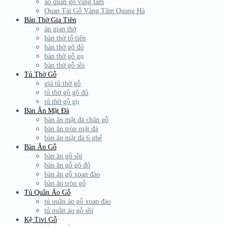
áo quan gỗ vàng tâm
Quan Tài Gỗ Vàng Tâm Quang Hà
Bàn Thờ Gia Tiên
án gian thờ
bàn thờ tổ tiên
bàn thờ gõ đỏ
bàn thờ gỗ gụ
bàn thờ gỗ sồi
Tủ Thờ Gỗ
giá tủ thờ gỗ
tủ thờ gỗ gõ đỏ
tủ thờ gỗ gụ
Bàn Ăn Mặt Đá
bàn ăn mặt đá chân gỗ
bàn ăn tròn mặt đá
bàn ăn mặt đá 6 ghế
Bàn Ăn Gỗ
bàn ăn gỗ sồi
bàn ăn gỗ gõ đỏ
bàn ăn gỗ xoan đào
bàn ăn tròn gỗ
Tủ Quần Áo Gỗ
tủ quần áo gỗ xoan đào
tủ quần áo gỗ sồi
Kệ Tivi Gỗ