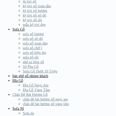
tủ tivi gỗ
kệ tivi gỗ xoan đào
kệ tivi gỗ hương
kệ tivi gỗ gõ đỏ
kệ tivi gỗ sồi
mẫu kệ tivi đẹp
Sofa Gỗ
sofa gỗ hương
sofa gỗ gõ đỏ
sofa gỗ xoan đào
sofa gỗ chữ l
sofa gỗ hiện đại
sofa gỗ sồi
ghế sa lông gỗ
Sô Pha Gỗ
Sofa Gỗ Dưới 10 Triệu
bàn ghế gỗ phòng khách
Đĩa Gỗ
Đĩa Gỗ Ngọc Am
Đĩa Gỗ Vàng Tâm
Chân Đế Bát Hương Gỗ
chân đế bát hương gỗ ngọc am
chân đế bát hương gỗ vàng tâm
Sofa Nỉ
Sofa da