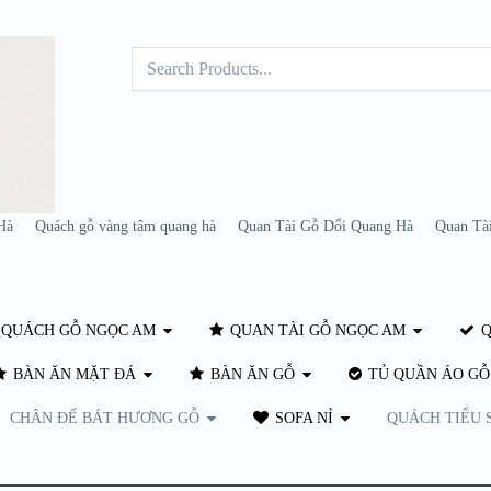
Hà
Quách gỗ vàng tâm quang hà
Quan Tài Gỗ Dổi Quang Hà
Quan Tà
QUÁCH GỖ NGỌC AM
QUAN TÀI GỖ NGỌC AM
Q
BÀN ĂN MẶT ĐÁ
BÀN ĂN GỖ
TỦ QUẦN ÁO GỖ
CHÂN ĐẾ BÁT HƯƠNG GỖ
SOFA NỈ
QUÁCH TIỂU 