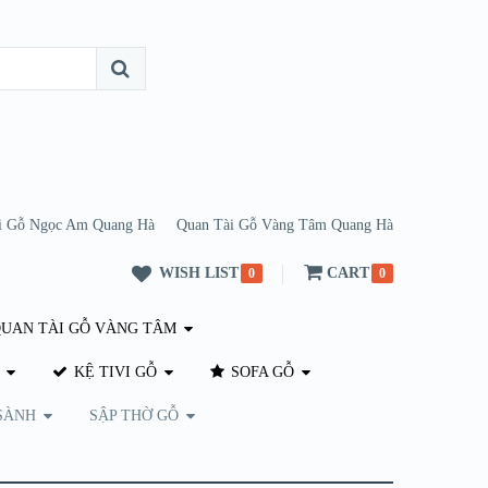
i Gỗ Ngọc Am Quang Hà
Quan Tài Gỗ Vàng Tâm Quang Hà
WISH LIST
CART
0
0
UAN TÀI GỖ VÀNG TÂM
KỆ TIVI GỖ
SOFA GỖ
SÀNH
SẬP THỜ GỖ