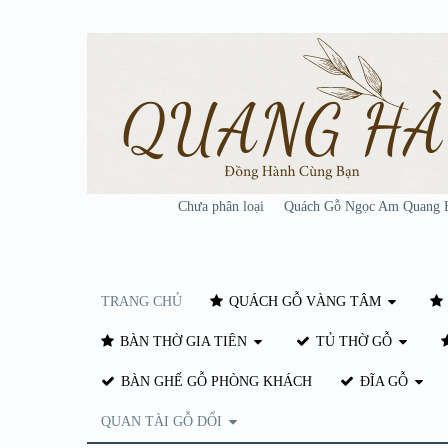
Chưa phân loại
Quách Gỗ Ngọc Am Quang 
TRANG CHỦ
QUÁCH GỖ VÀNG TÂM
BÀN THỜ GIA TIÊN
TỦ THỜ GỖ
BÀN GHẾ GỖ PHÒNG KHÁCH
ĐĨA GỖ
QUAN TÀI GỖ DỔI