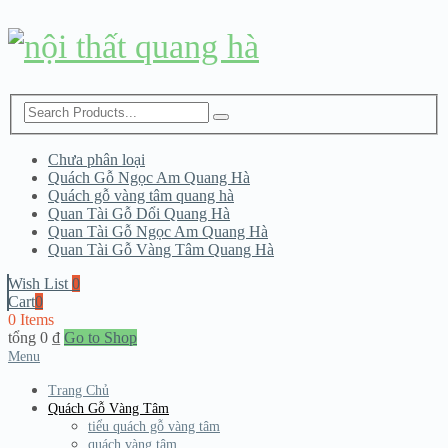
Chưa phân loại
Quách Gỗ Ngọc Am Quang Hà
Quách gỗ vàng tâm quang hà
Quan Tài Gỗ Dổi Quang Hà
Quan Tài Gỗ Ngọc Am Quang Hà
Quan Tài Gỗ Vàng Tâm Quang Hà
Wish List
0
Cart
0
0 Items
tổng
0
₫
Go to Shop
Menu
Trang Chủ
Quách Gỗ Vàng Tâm
tiểu quách gỗ vàng tâm
quách vàng tâm