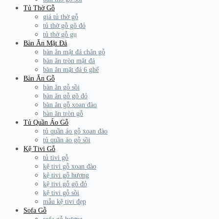
Tủ Thờ Gỗ
giá tủ thờ gỗ
tủ thờ gỗ gõ đỏ
tủ thờ gỗ gụ
Bàn Ăn Mặt Đá
bàn ăn mặt đá chân gỗ
bàn ăn tròn mặt đá
bàn ăn mặt đá 6 ghế
Bàn Ăn Gỗ
bàn ăn gỗ sồi
bàn ăn gỗ gõ đỏ
bàn ăn gỗ xoan đào
bàn ăn tròn gỗ
Tủ Quần Áo Gỗ
tủ quần áo gỗ xoan đào
tủ quần áo gỗ sồi
Kệ Tivi Gỗ
tủ tivi gỗ
kệ tivi gỗ xoan đào
kệ tivi gỗ hương
kệ tivi gỗ gõ đỏ
kệ tivi gỗ sồi
mẫu kệ tivi đẹp
Sofa Gỗ