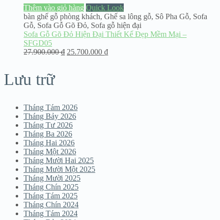
Thêm vào giỏ hàng
Quick Look
bàn ghế gỗ phòng khách
,
Ghế sa lông gỗ
,
Sô Pha Gỗ
,
Sofa
Gỗ
,
Sofa Gỗ Gõ Đỏ
,
Sofa gỗ hiện đại
Sofa Gỗ Gõ Đỏ Hiện Đại Thiết Kế Đẹp Mềm Mại –
SFGD05
27.900.000
₫
25.700.000
₫
Lưu trữ
Tháng Tám 2026
Tháng Bảy 2026
Tháng Tư 2026
Tháng Ba 2026
Tháng Hai 2026
Tháng Một 2026
Tháng Mười Hai 2025
Tháng Mười Một 2025
Tháng Mười 2025
Tháng Chín 2025
Tháng Tám 2025
Tháng Chín 2024
Tháng Tám 2024