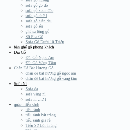
sofa gỗ hương
sofa gỗ gõ đỏ
sofa gỗ xoan đào
sofa gỗ chữ l
sofa gỗ hiện đại
sofa gỗ sồi
ghế sa lông gỗ
Sô Pha Gỗ
Sofa Gỗ Dưới 10 Triệu
bàn ghế gỗ phòng khách
Đĩa Gỗ
Đĩa Gỗ Ngọc Am
Đĩa Gỗ Vàng Tâm
Chân Đế Bát Hương Gỗ
chân đế bát hương gỗ ngọc am
chân đế bát hương gỗ vàng tâm
Sofa Nỉ
Sofa da
sofa văng nỉ
sofa nỉ chữ l
quách tiểu sành
tiểu sành
tiểu sành bát tràng
tiểu sành giá rẻ
Tiểu Sứ Bát Tràng