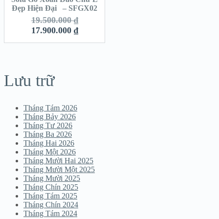
Đẹp Hiện Đại – SFGX02
SALE!
19.500.000
₫
17.900.000
₫
Lưu trữ
Tháng Tám 2026
Tháng Bảy 2026
Tháng Tư 2026
Tháng Ba 2026
Tháng Hai 2026
Tháng Một 2026
Tháng Mười Hai 2025
Tháng Mười Một 2025
Tháng Mười 2025
Tháng Chín 2025
Tháng Tám 2025
Tháng Chín 2024
Tháng Tám 2024