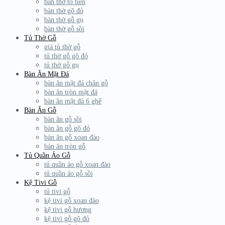
bàn thờ tổ tiên
bàn thờ gõ đỏ
bàn thờ gỗ gụ
bàn thờ gỗ sồi
Tủ Thờ Gỗ
giá tủ thờ gỗ
tủ thờ gỗ gõ đỏ
tủ thờ gỗ gụ
Bàn Ăn Mặt Đá
bàn ăn mặt đá chân gỗ
bàn ăn tròn mặt đá
bàn ăn mặt đá 6 ghế
Bàn Ăn Gỗ
bàn ăn gỗ sồi
bàn ăn gỗ gõ đỏ
bàn ăn gỗ xoan đào
bàn ăn tròn gỗ
Tủ Quần Áo Gỗ
tủ quần áo gỗ xoan đào
tủ quần áo gỗ sồi
Kệ Tivi Gỗ
tủ tivi gỗ
kệ tivi gỗ xoan đào
kệ tivi gỗ hương
kệ tivi gỗ gõ đỏ