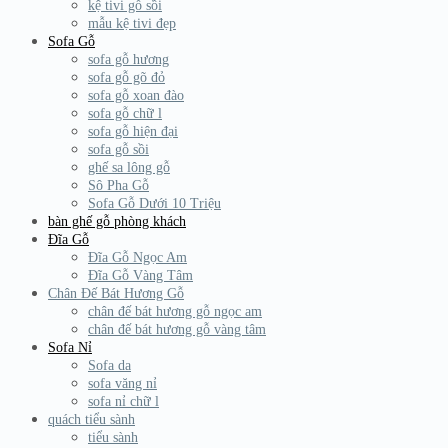
kệ tivi gỗ sồi
mẫu kệ tivi đẹp
Sofa Gỗ
sofa gỗ hương
sofa gỗ gõ đỏ
sofa gỗ xoan đào
sofa gỗ chữ l
sofa gỗ hiện đại
sofa gỗ sồi
ghế sa lông gỗ
Sô Pha Gỗ
Sofa Gỗ Dưới 10 Triệu
bàn ghế gỗ phòng khách
Đĩa Gỗ
Đĩa Gỗ Ngọc Am
Đĩa Gỗ Vàng Tâm
Chân Đế Bát Hương Gỗ
chân đế bát hương gỗ ngọc am
chân đế bát hương gỗ vàng tâm
Sofa Nỉ
Sofa da
sofa văng nỉ
sofa nỉ chữ l
quách tiểu sành
tiểu sành