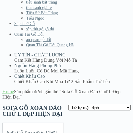
tiểu sành bát tràng
tiểu sành giá rẻ
Tiểu Sứ Bát Tràng
Tiểu Ngọc
Sập Thờ Gỗ
sập thờ gỗ gõ đỏ
Quan Tài Gỗ Dổi
áo quan gỗ dổi
Quan Tài Gỗ Dổi Quang Hà
UY TÍN - CHẤT LƯỢNG
Cam Kết Hàng Đúng Với Mô Tả
Nguồn Hàng Phong Phú
Luôn Luôn Có Đủ Mọi Mặt Hàng
Chiết Khấu Cao
Chiết Khấu Cao Khi Mua Từ 2 Sản Phẩm Trở Lên
Home
Sản phẩm được gắn thẻ “Sofa Gỗ Xoan Đào Chữ L Đẹp
Hiện Đại”
SOFA GỖ XOAN ĐÀO
CHỮ L ĐẸP HIỆN ĐẠI
Sofa Gỗ Xoan Đào Chữ L