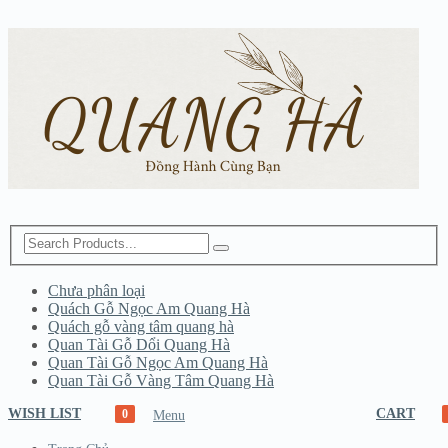
Chưa phân loại
Quách Gỗ Ngọc Am Quang Hà
Quách gỗ vàng tâm quang hà
Quan Tài Gỗ Dổi Quang Hà
Quan Tài Gỗ Ngọc Am Quang Hà
Quan Tài Gỗ Vàng Tâm Quang Hà
WISH LIST
CART
0
Menu