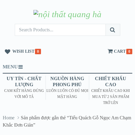
WISH LIST
CART
0
0
MENU
UY TÍN - CHẤT
NGUỒN HÀNG
CHIẾT KHẤU
LƯỢNG
PHONG PHÚ
CAO
CAM KẾT HÀNG ĐÚNG
LUÔN LUÔN CÓ ĐỦ MỌI
CHIẾT KHẤU CAO KHI
VỚI MÔ TẢ
MẶT HÀNG
MUA TỪ 2 SẢN PHẨM
TRỞ LÊN
Home
Sản phẩm được gắn thẻ “Tiểu Quách Gỗ Ngọc Am Chạm
Khắc Đơn Giản”