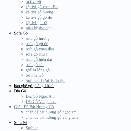
tủ tivi gỗ
kệ tivi gỗ xoan đào
kệ tivi gỗ hương
kệ tivi gỗ gõ đỏ
kệ tivi gỗ sồi
mẫu kệ tivi đẹp
Sofa Gỗ
sofa gỗ hương
sofa gỗ gõ đỏ
sofa gỗ xoan đào
sofa gỗ chữ l
sofa gỗ hiện đại
sofa gỗ sồi
ghế sa lông gỗ
Sô Pha Gỗ
Sofa Gỗ Dưới 10 Triệu
bàn ghế gỗ phòng khách
Đĩa Gỗ
Đĩa Gỗ Ngọc Am
Đĩa Gỗ Vàng Tâm
Chân Đế Bát Hương Gỗ
chân đế bát hương gỗ ngọc am
chân đế bát hương gỗ vàng tâm
Sofa Nỉ
Sofa da