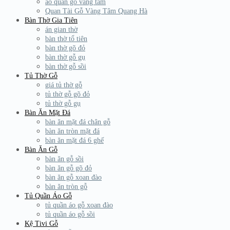
áo quan gỗ vàng tâm
Quan Tài Gỗ Vàng Tâm Quang Hà
Bàn Thờ Gia Tiên
án gian thờ
bàn thờ tổ tiên
bàn thờ gõ đỏ
bàn thờ gỗ gụ
bàn thờ gỗ sồi
Tủ Thờ Gỗ
giá tủ thờ gỗ
tủ thờ gỗ gõ đỏ
tủ thờ gỗ gụ
Bàn Ăn Mặt Đá
bàn ăn mặt đá chân gỗ
bàn ăn tròn mặt đá
bàn ăn mặt đá 6 ghế
Bàn Ăn Gỗ
bàn ăn gỗ sồi
bàn ăn gỗ gõ đỏ
bàn ăn gỗ xoan đào
bàn ăn tròn gỗ
Tủ Quần Áo Gỗ
tủ quần áo gỗ xoan đào
tủ quần áo gỗ sồi
Kệ Tivi Gỗ