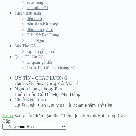
sofa văng nỉ
sofa nỉ chữ l
quách tiểu sành
tiểu sành
tiểu sành bát tràng
tiểu sành giá rẻ
Tiểu Sứ Bát Tràng
Tiểu Ngọc
Sập Thờ Gỗ
sập thờ gỗ gõ đỏ
Quan Tài Gỗ Dổi
áo quan gỗ dổi
Quan Tài Gỗ Dổi Quang Hà
UY TÍN - CHẤT LƯỢNG
Cam Kết Hàng Đúng Với Mô Tả
Nguồn Hàng Phong Phú
Luôn Luôn Có Đủ Mọi Mặt Hàng
Chiết Khấu Cao
Chiết Khấu Cao Khi Mua Từ 2 Sản Phẩm Trở Lên
Home
Sản phẩm được gắn thẻ “Tiểu Quách Sành Bát Tràng Cao
Cấp”