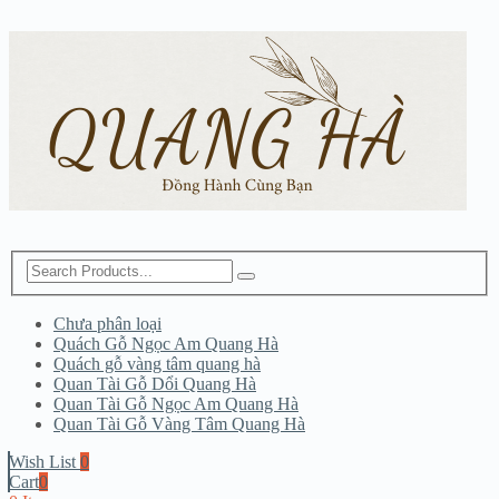
Chưa phân loại
Quách Gỗ Ngọc Am Quang Hà
Quách gỗ vàng tâm quang hà
Quan Tài Gỗ Dổi Quang Hà
Quan Tài Gỗ Ngọc Am Quang Hà
Quan Tài Gỗ Vàng Tâm Quang Hà
Wish List
0
Cart
0